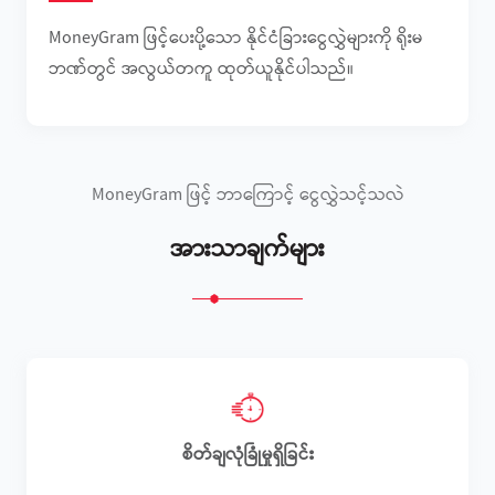
MoneyGram ဖြင့်ပေးပို့သော နိုင်ငံခြားငွေလွှဲများကို ရိုးမ
ဘဏ်တွင် အလွယ်တကူ ထုတ်ယူနိုင်ပါသည်။
MoneyGram ဖြင့် ဘာကြောင့် ငွေလွှဲသင့်သလဲ
အားသာချက်များ
စိတ်ချလုံခြုံမှုရှိခြင်း