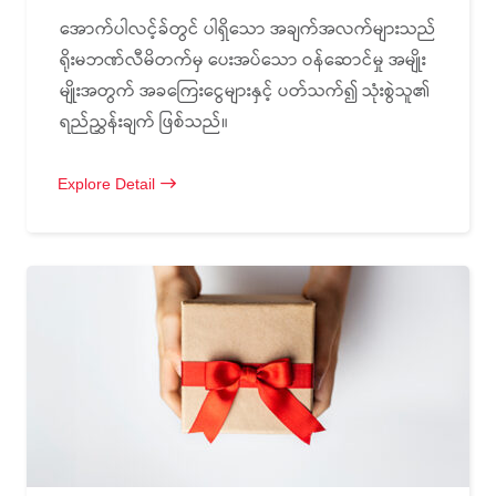
အောက်ပါလင့်ခ်တွင် ပါရှိသော အချက်အလက်များသည်
ရိုးမဘဏ်လီမိတက်မှ ပေးအပ်သော ဝန်ဆောင်မှု အမျိုး
မျိုးအတွက် အခကြေးငွေများနှင့် ပတ်သက်၍ သုံးစွဲသူ၏
ရည်ညွှန်းချက် ဖြစ်သည်။
Explore Detail