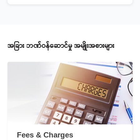
အခြား ဘဏ်ဝန်ဆောင်မှု အမျိုးအစားများ
Fees & Charges