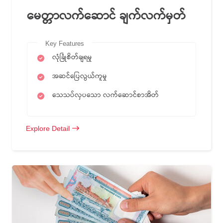
မေတ္တာလက်ဆောင် ချက်လက်မှတ်
Key Features
လုံခြုံစိတ်ချရမှု
အဆင်ပြေလွယ်ကူမှု
သေသပ်လှပသော လက်ဆောင်စာအိတ်
Explore Detail