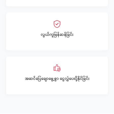
လွယ်ကူမြန်ဆန်ခြင်း
အဆင်ပြေချောမွေ့‌စွာ ငွေလွှဲပေးပို့နိုင်ခြင်း