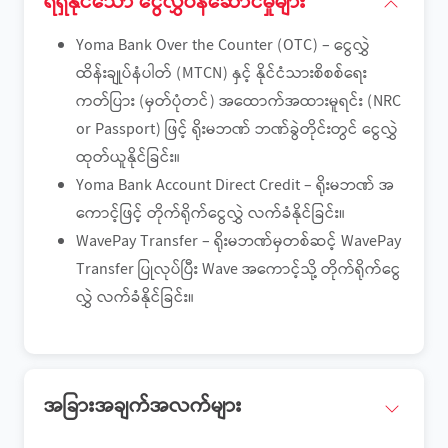
ရရှိနိုင်‌သော ငွေလွှဲဝန်ဆောင်မှုများ
Yoma Bank Over the Counter (OTC) – ငွေလွှဲ
ထိန်းချုပ်နံပါတ် (MTCN) နှင့် နိုင်ငံသားစိစစ်ရေး
ကတ်ပြား (မှတ်ပုံတင်) အထောက်အထားမူရင်း (NRC
or Passport) ဖြင့် ရိုးမဘဏ် ဘဏ်ခွဲတိုင်းတွင် ငွေလွှဲ
ထုတ်ယူနိုင်ခြင်း။
Yoma Bank Account Direct Credit – ရိုးမဘဏ် အ
ကောင့်ဖြင့် တိုက်ရိုက်ငွေလွှဲ လက်ခံနိုင်ခြင်း။
WavePay Transfer – ရိုးမဘဏ်မှတစ်ဆင့် WavePay
Transfer ပြုလုပ်ပြီး Wave အကောင့်သို့ တိုက်ရိုက်ငွေ
လွှဲ လက်ခံနိုင်ခြင်း။
အခြားအချက်အလက်များ