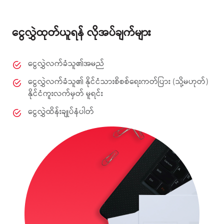
ငွေလွှဲထုတ်ယူရန် လိုအပ်ချက်များ
ငွေလွှဲလက်ခံသူ၏အမည်
ငွေလွှဲလက်ခံသူ၏ နိုင်ငံသားစိစစ်ရေးကတ်ပြား (သို့မဟုတ်)
နိုင်ငံကူးလက်မှတ် မူရင်း
ငွေလွှဲထိန်းချုပ်နံပါတ်