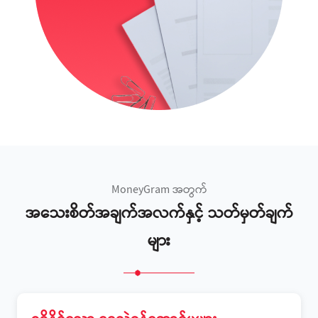
MoneyGram အတွက်
အသေးစိတ်အချက်အလက်နှင့် သတ်မှတ်ချက်
များ