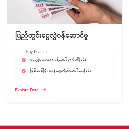
ပြည်တွင်းငွေလွှဲဝန်ဆောင်မှု
Key Features
ငွေလွှဲပမာဏ ကန့်သတ်ချက်မရှိခြင်း
မြန်ဆန်ပြီး ကုန်ကျစရိတ်သက်သာခြင်း
Explore Detail