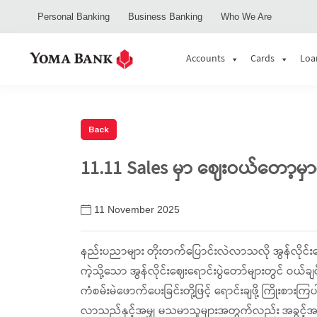
Personal Banking
Business Banking
Who We Are
Accounts
Cards
Loa
11.11 Sales မှာ ဈေးဝယ်တော့မှ
11 November 2025
နည်းပညာများ တိုးတက်ပြောင်းလဲလာသလို အွန်လိုင်းဈေ
ကဲ့သို့သော အွန်လိုင်းဈေးရောင်းပွဲတော်များတွင် ဝယ်ချင်စ
ကံစမ်းမဲဖောက်ပေးခြင်းတို့ဖြင့် ရောင်းချဖို့ ကြိုးစားက
လာသည်နှင့်အမျှ မသမာသူများအတွက်လည်း အခွင့်အရ