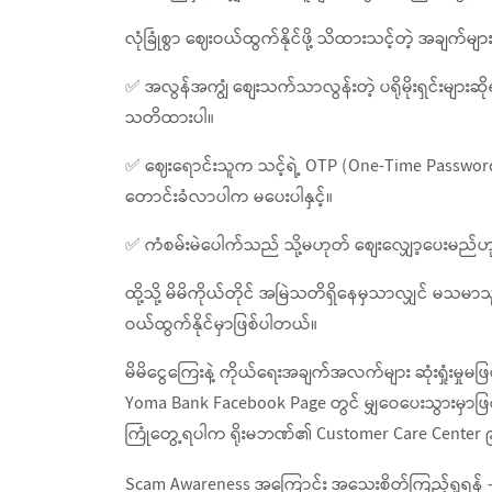
လုံခြုံစွာ ဈေးဝယ်ထွက်နိုင်ဖို့ သိထားသင့်တဲ့ အချက်မ
✅ အလွန်အကျွံ စျေးသက်သာလွန်းတဲ့ ပရိုမိုးရှင်းများဆ
သတိထားပါ။
✅ ဈေးရောင်းသူက သင့်ရဲ့ OTP (One-Time Password)
တောင်းခံလာပါက မပေးပါနှင့်။
✅ ကံစမ်းမဲပေါက်သည် သို့မဟုတ် စျေးလျှော့ပေးမည်ဟု ပိ
ထို့သို့ မိမိကိုယ်တိုင် အမြဲသတိရှိနေမှသာလျှင် မသ
ဝယ်ထွက်နိုင်မှာဖြစ်ပါတယ်။
မိမိငွေကြေးနဲ့ ကိုယ်ရေးအချက်အလက်များ ဆုံးရှုံးမ
Yoma Bank Facebook Page တွင် မျှဝေပေးသွားမှာဖြစ
ကြုံတွေ့ရပါက ရိုးမဘဏ်၏ Customer Care Center ၉
Scam Awareness အကြောင်း အသေးစိတ်ကြည့်ရှုရန်