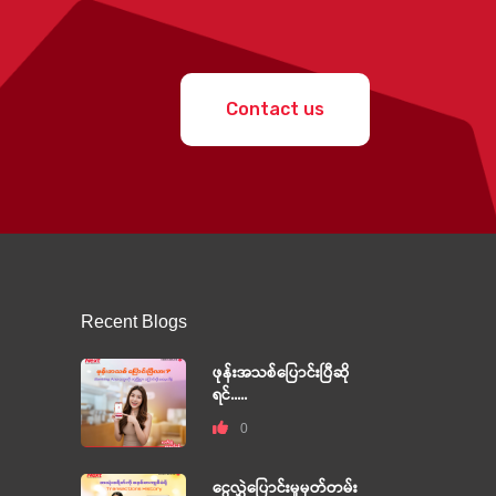
Contact us
Recent Blogs
ဖုန်းအသစ်ပြောင်းပြီဆို
ရင်.....
0
ငွေလွှဲပြောင်းမှုမှတ်တမ်း