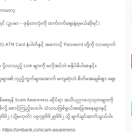
ျားကတော့
ိုရင် (ဥပမာ – ဖုန်းတလုံးကို ထက်ဝက်ဈေးနဲ့ရမယ်ဆိုရင်)
၊ ATM Card နံပါတ်နှင့် အကောင့် Password တို့ကို လာရောက်
ု့လာသည့် Link များကို မလိုအပ်ဘဲ မနှိပ်မိပါစေနှင့်။
မာသူများ၏ လှည့်ကွက်များအောက် မကျဆုံးဘဲ စိတ်အေးချမ်းစွာ ဈေး
ှုမဖြစ်စေရန် Scam Awareness ဆိုင်ရာ အသိပညာဗဟုသုတများကို
်လို့ စောင့်ကြည့်ပေးပါ။ သံသယဖြစ်ဖွယ်အခြေအနေများနှင့်
၆၆၂ (သို့မဟုတ်) ၀၉၇၉၆၆၂၉၆၆၂ သို့ ချက်ချင်းဆက်သွယ်ပါ။
 –
https://ymbank.co/scam-awareness