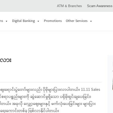
ATM & Branches
Scam Awareness
ns
Digital Banking
Promotions
Other Services
ာလား
းရောင်းပွဲတော်များလည်း ပိုမိုများပြားလာပါတယ်။ 11.11 Sales
ရာပစ္စည်းများကို ဆွဲဆောင်မှုရှိသော ပရိုမိုးရှင်းချပေးခြင်း၊
ြပါတယ်။ အခုလို လျှော့ဈေးများနှင့် မက်လုံးပေးခြင်းများ များပြား
ေးကောင်းတစ်ခု ဖြစ်လာနိုင်ပါတယ်။