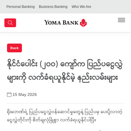
Personal Banking
Business Banking
Who We Are
နိုင်ငံပေါင်း (၂၀၀) ကျော်က ပြည်ပငွေလွှဲ
များကို လက်ခံရယူနိုင်မဲ့ နည်းလမ်းများ
15 May 2026
ရိုးမဘဏ်ရဲ့ ပြည်ပငွေလွှဲဝန်ဆောင်မှုတွေနဲ့ ပြည်ပမှ ပေးပို့လာတဲ့
ငွေလွှဲတိုင်းကို စိတ်ချလုံခြုံစွာ လက်ခံရယူနိုင်ပါပြီ။