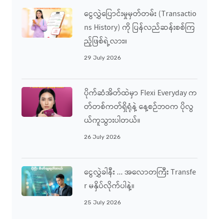
ငွေလွှဲပြောင်းမှုမှတ်တမ်း (Transactio
Ns History) ကို ပြန်လည်ဆန်းစစ်ကြ
ည့်ဖြစ်ရဲ့လား။
29 July 2026
ပိုက်ဆံအိတ်ထဲမှာ Flexi Everyday က
တ်တစ်ကတ်ရှိရုံနဲ့ နေ့စဉ်ဘဝက ပိုလွ
ယ်ကူသွားပါတယ်။
26 July 2026
ငွေလွှဲခါနီး ... အလောတကြီး Transfe
R မနှိပ်လိုက်ပါနဲ့။
25 July 2026