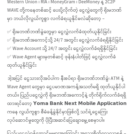
Western Union ၊ RIA ၊ MoneyGram ၊ DeeMoney နဲ့ 2C2P
WAVE တို့ကနေတစ်ဆင့် ပေးပို့လိုက်တဲ့ ငွေလွှဲတွေကို ရိုးမဘဏ်
မှာ ဘယ်လိုလွယ်ကူစွာ လက်ခံရယူနိုင်မလဲဆိုတော့ –
✅ ရိုးမဘဏ်ဘဏ်ခွဲတွေမှာ ငွေလွှဲလက်ခံထုတ်ယူနိုင်ခြင်း
✅ ရိုးမဘဏ်အကောင့်သို့ 24/7 အတွင်း ငွေလွှဲလက်ခံရရှိနိုင်ခြင်း
✅ Wave Account သို့ 24/7 အတွင်း ငွေလွှဲလက်ခံရရှိနိုင်ခြင်း
✅ Wave Agent များမှတစ်ဆင့် ဖုန်းနံပါတ်ဖြင့် ငွေလွှဲလက်ခံ
ထုတ်ယူနိုင်ခြင်း
ဒါ့အပြင် ငွေသားလိုအပ်ပါက နီးစပ်ရာ ရိုးမဘဏ်ဘဏ်ခွဲ၊ ATM နဲ့
Wave Agent တွေမှာ ငွေပမာဏအကန့်အသတ်မရှိ ထုတ်ယူနိုင်ပါ
တယ်။ ပြည်ပငွေလွှဲကို ရိုးမဘဏ်အကောင့်နဲ့ တိုက်ရိုက်လက်ခံရရှိ
ထားရင်တော့ 𝗬𝗼𝗺𝗮 𝗕𝗮𝗻𝗸 𝗡𝗲𝘅𝘁 𝗠𝗼𝗯𝗶𝗹𝗲 𝗔𝗽𝗽𝗹𝗶𝗰𝗮𝘁𝗶𝗼𝗻
ကနေ လွယ်ကူစွာ စီမံခန့်ခွဲနိုင်မှာဖြစ်လို့ သင်ရဲ့ငွေကြေး
လုပ်ဆောင်မှုတွေကို ပိုပြီးအဆင်ပြေချောမွေ့စေမှာပါ။
ပြည်ပငွေလွှဲဝန်ဆောင်မှုများအကြောင်း အသေးစိတ်လေ့လာရန် –