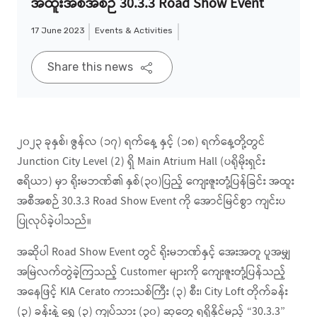
အထူးအစီအစဉ် 30.3.3 Road Show Event
17 June 2023
Events & Activities
Share this news
၂၀၂၃ ခုနှစ်၊ ဇွန်လ (၁၇) ရက်နေ့ နှင့် (၁၈) ရက်နေ့တို့တွင်
Junction City Level (2) ရှိ Main Atrium Hall (ပရိုမိုးရှင်း
ဧရိယာ) မှာ ရိုးမဘဏ်၏ နှစ်(၃၀)ပြည့် ကျေးဇူးတုံ့ပြန်ခြင်း အထူး
အစီအစဉ် 30.3.3 Road Show Event ကို အောင်မြင်စွာ ကျင်းပ
ပြုလုပ်ခဲ့ပါသည်။
အဆိုပါ Road Show Event တွင် ရိုးမဘဏ်နှင့် အေးအတူ ပူအမျှ
အမြဲလက်တွဲခဲ့ကြသည့် Customer များကို ကျေးဇူးတုံ့ပြန်သည့်
အနေဖြင့် KIA Cerato ကားသစ်ကြီး (၃) စီး၊ City Loft တိုက်ခန်း
(၃) ခန်းနဲ့ ရွှေ (၃) ကျပ်သား (၃၀) ဆုတွေ ရရှိနိုင်မည့် “30.3.3”