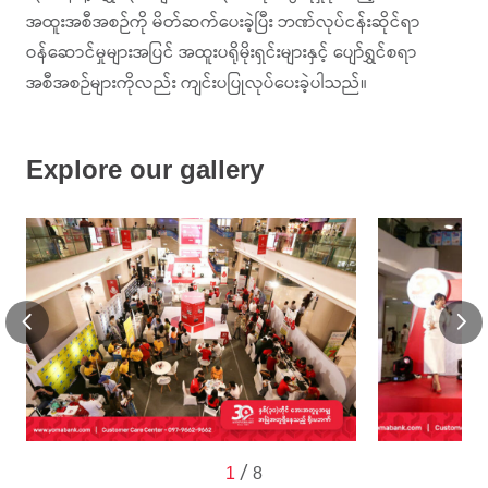
အထူးအစီအစဉ်ကို မိတ်ဆက်ပေးခဲ့ပြီး ဘဏ်လုပ်ငန်းဆိုင်ရာ
ဝန်ဆောင်မှုများအပြင် အထူးပရိုမိုးရှင်းများနှင့် ပျော်ရွှင်စရာ
အစီအစဉ်များကိုလည်း ကျင်းပပြုလုပ်ပေးခဲ့ပါသည်။
Explore our gallery
/
1
8