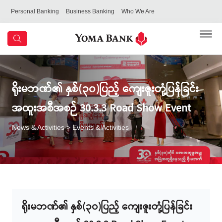
Personal Banking
Business Banking
Who We Are
ရိုးမဘဏ်၏ နှစ်(၃၀)ပြည့် ကျေးဇူးတုံ့ပြန်ခြင်း
အထူးအစီအစဉ် 30.3.3 Road Show Event
News & Activities
> Events & Activities
ရိုးမဘဏ်၏ နှစ်(၃၀)ပြည့် ကျေးဇူးတုံ့ပြန်ခြင်း