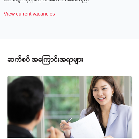
ဆောင်ရွက်မှုများကို အားကောင်း စေပါသည်။
View current vacancies
ဆက်စပ် အကြောင်းအရာများ