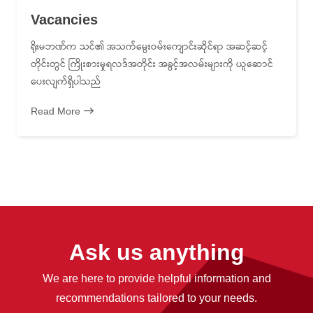
Vacancies
ရိုးမဘဏ်က သင်၏ အသက်မွေးဝမ်းကျောင်းဆိုင်ရာ အဆင့်ဆင့်
တိုင်းတွင် ကြိုးစားမှုရလဒ်အတိုင်း အခွင့်အလမ်းများကို ယူဆောင်
ပေးလျက်ရှိပါသည်
Read More
Ask us anything
We are here to provide helpful information and
recommendations tailored to your needs.