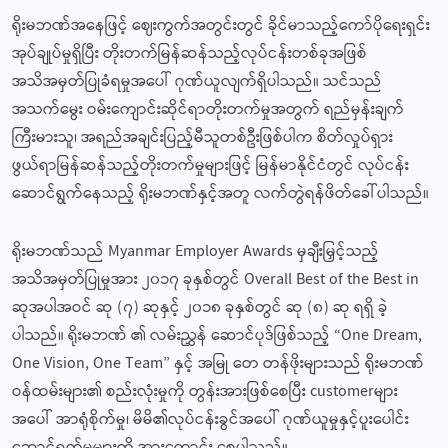
ရိုးမဘဏ်အနေဖြင့် ဈေးကွက်အတွင်းတွင် ခိုင်မာသည့်ကော်ပိုရေးရှင်း
အုပ်ချုပ်မှုရှိပြီး တိုးတက်မြန်ဆန်သည့်လုပ်ငန်းတစ်ခုအဖြစ်
အသိအမှတ်ပြုခံရမှုအပေါ် ဂုဏ်ယူလျက်ရှိပါသည်။ သင်သည်
အသက်မွေး ဝမ်းကျောင်းဆိုင်ရာတိုးတက်မှုအတွက် ရည်မှန်းချက်
ကြီးမားသူ၊ အရည်အချင်းပြည့်မီသူတစ်ဦးဖြစ်ပါက စိတ်လှုပ်ရှား
ဖွယ်ရာမြန်ဆန်သည့်တိုးတက်မှုများဖြင့် မြန်မာနိုင်ငံတွင် လုပ်ငန်း
ဆောင်ရွက်နေသည့် ရိုးမဘဏ်နှင့်အတူ လက်တွဲရန်ဖိတ်ခေါ်ပါသည်။
ရိုးမဘဏ်သည် Myanmar Employer Awards မှချီးမြှင့်သည့်
အသိအမှတ်ပြုမှုအား ၂၀၁၇ ခုနှစ်တွင် Overall Best of the Best in
ဆုအပါအဝင် ဆု (၇) ဆုနှင့် ၂၀၁၈ ခုနှစ်တွင် ဆု (၈) ဆု ရရှိ ခဲ့
ပါသည်။ ရိုးမဘဏ် ၏ လမ်းညွှန် ဆောင်ပုဒ်ဖြစ်သည့် “One Dream,
One Vision, One Team” နှင့် အမြု တေ တန်ဖိုးများသည် ရိုးမဘဏ်
ဝန်ထမ်းများ၏ စည်းလုံးမှုကို တွန်းအားဖြစ်စေပြီး customerများ
အပေါ် အာရုံစိုက်မှု၊ မိမိ၏လုပ်ငန်းခွင်အပေါ် ဂုဏ်ယူမှုနှင့်ပူးပေါင်း