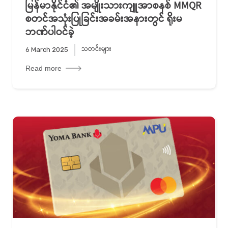
မြန်မာနိုင်ငံ၏ အမျိုးသားကျူအာစနစ် MMQR
စတင်အသုံးပြုခြင်းအခမ်းအနားတွင် ရိုးမ
ဘဏ်ပါဝင်ခဲ့
သတင်းများ
6 March 2025
Read more