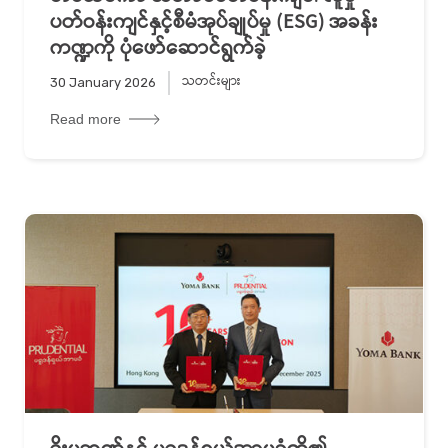
ပတ်ဝန်းကျင်နှင့်စီမံအုပ်ချုပ်မှု (ESG) အခန်း
ကဏ္ဍကို ပုံဖော်ဆောင်ရွက်ခဲ့
သတင်းများ
30 January 2026
Read more