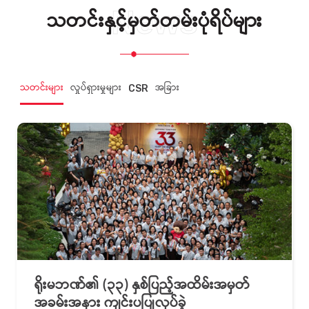
News
သတင်းနှင့်မှတ်တမ်းပုံရိပ်များ
သတင်းများ
လှုပ်ရှားမှုများ
အခြား
CSR
ရိုးမဘဏ်၏ (၃၃) နှစ်ပြည့်အထိမ်းအမှတ်
အခမ်းအနား ကျင်းပပြုလုပ်ခဲ့