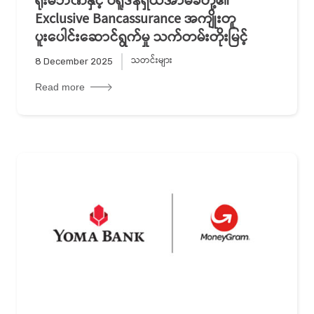
ရိုးမဘဏ်နှင့် ပရူဒန်ရှယ်အာမခံတို့၏
Exclusive Bancassurance အကျိုးတူ
ပူးပေါင်းဆောင်ရွက်မှု သက်တမ်းတိုးမြင့်
သတင်းများ
8 December 2025
Read more