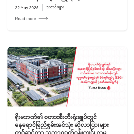
သတင်းများ
22 May 2026
Read more
ရိုးမဘဏ်၏ စတားစီးတီးရုံးချုပ်တွင်
နေရောင်ခြည်စွမ်းအင်သုံး ဆိုလာပြားများ
တပ်ဆင်ကာ သဘာဝပတ်ဝန်းကျင်၊ လူမှု