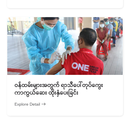
ဝန်ထမ်းများအတွက် ရာသီပေါ်တုပ်ကွေး
ကာကွယ်ဆေး ထိုးနှံပေးခြင်း
Explore Detail