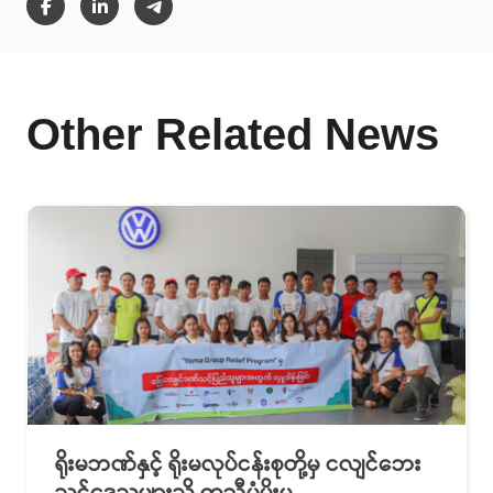
Other Related News
ရိုးမဘဏ်နှင့် ရိုးမလုပ်ငန်းစုတို့မှ ငလျင်ဘေး