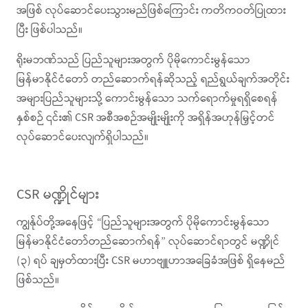
အဖြစ် လုပ်ဆောင်ပေးသွားမည်ဖြစ်ကြောင်း ကတိကဝတ်ပြုထား
ပြီး ဖြစ်ပါသည်။
ရိုးမဘဏ်သည် ပြည်သူများအတွက် ပိုမိုကောင်းမွန်သော
မြန်မာနိုင်ငံတော် တည်ဆောက်ရန်ဆိုသည့် ရည်ရွယ်ချက်အတိုင်း
အများပြည်သူများသို့ ကောင်းမွန်သော သက်ရောက်မှုရရှိစေရန်
နှစ်စဉ် ၎င်း၏ CSR အစီအစဉ်အမျိုးမျိုးကို အရှိန်အဟုန်မြှင့်တင်
လုပ်ဆောင်ပေးလျက်ရှိပါသည်။
CSR မဏ္ဍိုင်များ
ကျွန်ုပ်တို့အနေဖြင့် “ပြည်သူများအတွက် ပိုမိုကောင်းမွန်သော
မြန်မာနိုင်ငံတော်တည်ဆောက်ရန်” လုပ်ဆောင်ရာတွင် မဏ္ဍိုင်
(၃) ရပ် ချမှတ်ထားပြီး CSR မဟာဗျူဟာအခြေခံအဖြစ် ရှိနေမည်
ဖြစ်သည်။