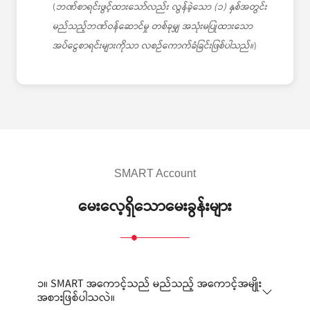
(
ဘဏ်စာရင်းဖွင့်ထားသော်လည်း လွန်ခဲ့သော (၁) နှစ်အတွင်း
မည်သည့်ဘဏ်ဝန်ဆောင်မှု တစ်ခုမျှ အသုံးမပြုထားသော
အပ်ငွေစာရင်းများကိုသာ လစဉ်ကောက်ခံခြင်းဖြစ်ပါသည်။
)
SMART Account
မေးလေ့ရှိသောမေးခွန်းများ
၁။ SMART အကောင့်သည် မည်သည့် အကောင့်အမျိုး
အစားဖြစ်ပါသလဲ။