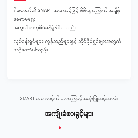
ရိုးမဘဏ်၏ SMART အကောင့်ဖြင့် မိမိငွေကြေးကို အချိန်
နေရာမရွေး
အလွယ်တကူစီမံခန့်ခွဲနိုင်ပါသည်။
လုပ်ငန်းရှင်များ၊ ကုန်သည်များနှင့် ဆိုင်ပိုင်ရှင်များအတွက်
သင့်တော်ပါသည်။
SMART အကောင့်ကို ဘာကြောင့်အသုံးပြုသင့်သလဲ။
အကျိုးခံစားခွင့်များ