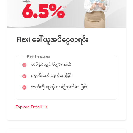
Flexi ခေါ်ယူအပ်ငွေစာရင်း
Key Features
တစ်နှစ်လျှင် ၆.၅% အထိ
နေ့စဉ်အတိုးတွက်ပေးခြင်း
ဘဏ်တိုးငွေကို လစဉ်ထုတ်ပေးခြင်း
Explore Detail