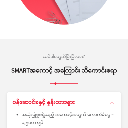
သင်ဒါတွေသိပြီးပြီလား?
SMARTအကောင့် အကြောင်း သိကောင်းစရာ
ဝန်ဆောင်ခနှင့် နှုန်းထားများ
အသုံးပြုမှုမရှိသည့် အကောင့်အတွက် ကောက်ခံငွေ –
၁,၅၀၀ ကျပ်