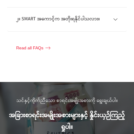
၂။ SMART အကောင့်က အတိုးရနိုင်ပါသလား။
Read all FAQs
သင်နှင့်ကိုက်ညီသော စာရင်းအမျိုးအစားကို ရွေးချယ်ပါ။
အခြားစာရင်းအမျိုးအစားများနှင့် နှိုင်းယှဉ်ကြည့်
ရှုပါ။