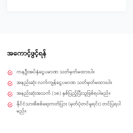
အကောင့်ဖွင့်ရန်
ကနဦးအပ်နှံငွေပမာဏ သတ်မှတ်မထားပါ။
အနည်းဆုံး လက်ကျန်ငွေပမာဏ သတ်မှတ်မထားပါ။
အနည်းဆုံးအသက် (၁၈) နှစ်ပြည့်ပြီးသူဖြစ်ရပါမည်။
နိုင်ငံသားစိစစ်ရေးကတ်ပြား (မှတ်ပုံတင်မူရင်း) တင်ပြရပါ
မည်။