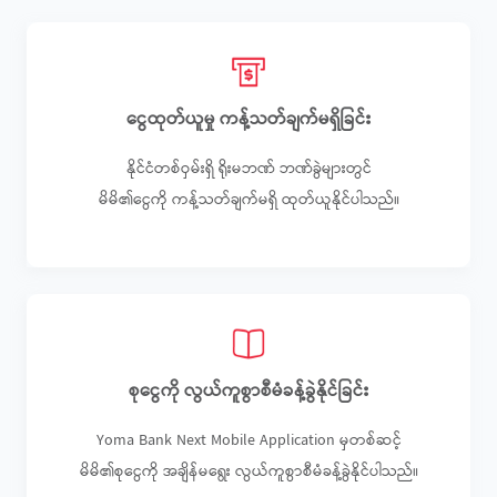
ငွေထုတ်ယူမှု ကန့်သတ်ချက်မရှိခြင်း
နိုင်ငံတစ်ဝှမ်းရှိ ရိုးမဘဏ် ဘဏ်ခွဲများတွင်
မိမိ၏ငွေကို ကန့်သတ်ချက်မရှိ ထုတ်ယူနိုင်ပါသည်။
စုငွေကို လွယ်ကူစွာစီမံခန့်ခွဲနိုင်ခြင်း
Yoma Bank Next Mobile Application မှတစ်ဆင့်
မိမိ၏စုငွေကို အချိန်မရွေး လွယ်ကူစွာစီမံခန့်ခွဲနိုင်ပါသည်။