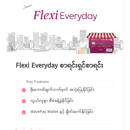
Flexi Everyday စာရင်းရှင်စာရင်း
Key Features
ရိုးမဘဏ်ချက်လက်မှတ် အသုံးပြုနိုင်ခြင်း
လွယ်ကူစွာ စီမံခန့်ခွဲနိုင်ခြင်း
WavePay Wallet နှင့် ချိတ်ဆက်နိုင်ခြင်း