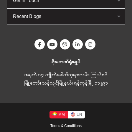
Get in Touch
Recent Blogs
ရိုးမဘဏ်ရုံးချုပ်
အမှတ် ၁၄၊ ကျိုက်ခေါက်ဘုရားလမ်း၊ ကြယ်စင်
မြို့တော်၊ သန်လျင်မြို့နယ်၊ ရန်ကုန်မြို့ ၁၁၂၉၁
MM
EN
Terms & Conditions