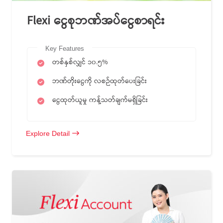
Flexi ငွေစုဘဏ်အပ်ငွေစာရင်း
Key Features
တစ်နှစ်လျှင် ၁၀.၅%
ဘဏ်တိုးငွေကို လစဉ်ထုတ်ပေးခြင်း
ငွေထုတ်ယူမှု ကန့်သတ်ချက်မရှိခြင်း
Explore Detail