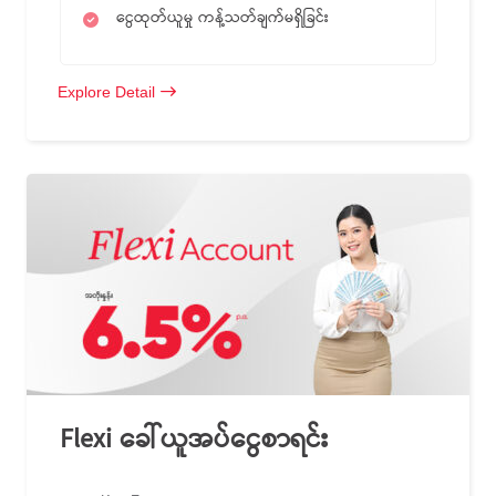
ငွေထုတ်ယူမှု ကန့်သတ်ချက်မရှိခြင်း
Explore Detail
Flexi ခေါ်ယူအပ်ငွေစာရင်း