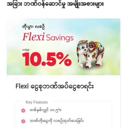
အခြား ဘဏ်ဝန်ဆောင်မှု အမျိုးအစားများ
Flexi ငွေစုဘဏ်အပ်ငွေစာရင်း
Key Features
တစ်နှစ်လျှင် ၁၀.၅%
ဘဏ်တိုးငွေကို လစဉ်ထုတ်ပေးခြင်း