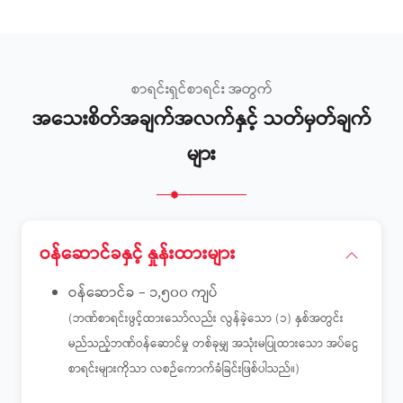
စာရင်းရှင်စာရင်း အတွက်
အသေးစိတ်အချက်အလက်နှင့် သတ်မှတ်ချက်
များ
ဝန်ဆောင်ခနှင့် နှုန်းထားများ
ဝန်ဆောင်ခ – ၁,၅၀၀ ကျပ်
(ဘဏ်စာရင်းဖွင့်ထားသော်လည်း လွန်ခဲ့သော (၁) နှစ်အတွင်း
မည်သည့်ဘဏ်ဝန်ဆောင်မှု တစ်ခုမျှ အသုံးမပြုထားသော အပ်ငွေ
စာရင်းများကိုသာ လစဉ်ကောက်ခံခြင်းဖြစ်ပါသည်။)