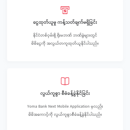
ငွေထုတ်ယူမှု ကန့်သတ်ချက်မရှိခြင်း
နိုင်ငံတစ်ဝှမ်းရှိ ရိုးမဘဏ် ဘဏ်ခွဲများတွင်
မိမိငွေကို အလွယ်တကူထုတ်ယူနိုင်ပါသည်။
လွယ်ကူစွာ စီမံခန့်ခွဲနိုင်ခြင်း
Yoma Bank Next Mobile Application မှလည်း
မိမိအကောင့်ကို လွယ်ကူစွာစီမံခန့်ခွဲနိုင်ပါသည်။