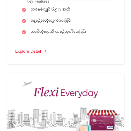
Key Features
တစ်နှစ်လျှင် ၆.၅% အထိ
နေ့စဉ်အတိုးတွက်ပေးခြင်း
ဘဏ်တိုးငွေကို လစဉ်ထုတ်ပေးခြင်း
Explore Detail