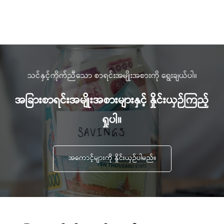
သင်နှင့်ကိုက်ညီသော စာရင်းအမျိုးအစားကို ရွေးချယ်ပါ။
အခြားစာရင်းအမျိုးအစားများနှင့် နှိုင်းယှဉ်ကြည့်
ရှုပါ။