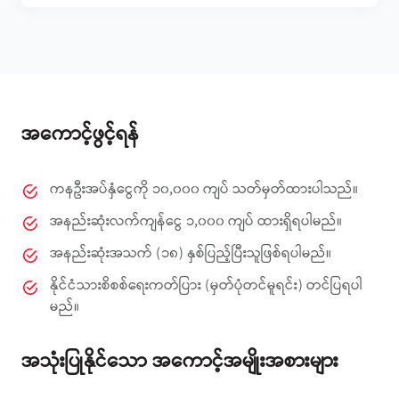
အကောင့်ဖွင့်ရန်
ကနဦးအပ်နှံငွေကို ၁၀,၀၀၀ ကျပ် သတ်မှတ်ထားပါသည်။
အနည်းဆုံးလက်ကျန်ငွေ ၁,၀၀၀ ကျပ် ထားရှိရပါမည်။
အနည်းဆုံးအသက် (၁၈) နှစ်ပြည့်ပြီးသူဖြစ်ရပါမည်။
နိုင်ငံသားစိစစ်ရေးကတ်ပြား (မှတ်ပုံတင်မူရင်း) တင်ပြရပါ
မည်။
အသုံးပြုနိုင်သော အကောင့်အမျိုးအစားများ