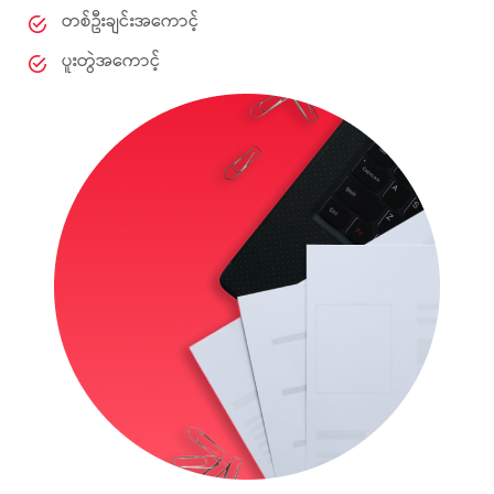
တစ်ဦးချင်းအကောင့်
ပူးတွဲအကောင့်