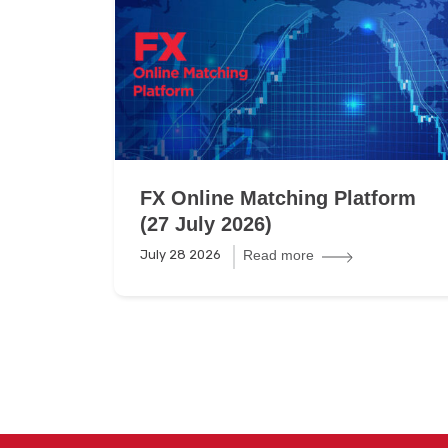
FX Online Matching Platform
(27 July 2026)
July 28 2026
Read more