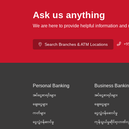
Ask us anything
We are here to provide helpful information and
+95
Search Branches & ATM Locations
Personal Banking
Business Banki
အပ်ငွေစာရင်းများ
အပ်ငွေစာရင်းများ
ချေးငွေများ
ချေးငွေများ
ကတ်များ
ငွေလွှဲဝန်ဆောင်မှု
ငွေလွှဲဝန်ဆာင်မှု
ကုန်သွယ်မှုဆိုင်ရာဘဏ်လု