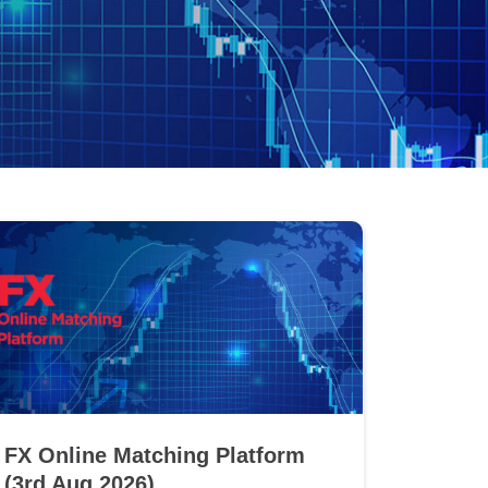
FX Online Matching Platform
(3rd Aug 2026)