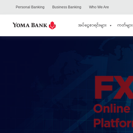
Personal Banking
Business Banking
Who We Are
အပ်ငွေစာရင်းများ
ကတ်များ