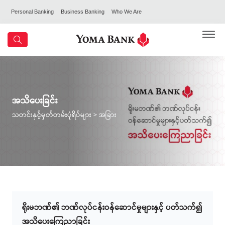
Personal Banking
Business Banking
Who We Are
အသိပေးခြင်း
သတင်းနှင့်မှတ်တမ်းပုံရိပ်များ
> အခြား
ရိုးမဘဏ်၏ ဘဏ်လုပ်ငန်းဝန်ဆောင်မှုများနှင့် ပတ်သက်၍
အသိပေးကြေညာခြင်း