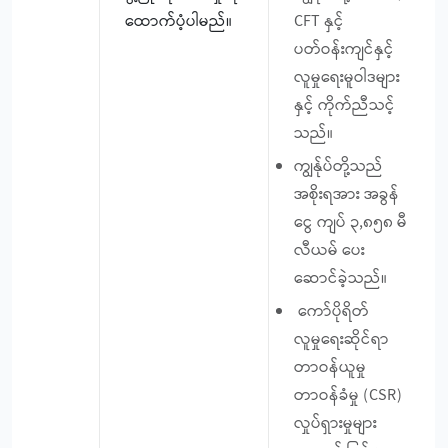
ထောက်ပံ့ပါမည်။
CFT နှင့်
ပတ်ဝန်းကျင်နှင့်
လူမှုရေးမူဝါဒများ
နှင့် ကိုက်ညီသင့်
သည်။
ကျွန်ုပ်တို့သည်
အစိုးရအား အခွန်
ငွေ ကျပ် ၃,၈၅၈ မီ
လီယမ် ပေး
ဆောင်ခဲ့သည်။
ကော်ပိုရိတ်
လူမှုရေးဆိုင်ရာ
တာဝန်ယူမှု
တာဝန်ခံမှု (CSR)
လှုပ်ရှားမှုများ