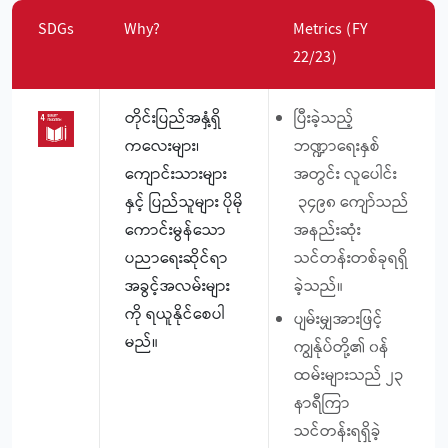
SDGs
Why?
Metrics (FY
22/23)
တိုင်းပြည်အနှံ့ရှိ
ပြီးခဲ့သည့်
ကလေးများ၊
ဘဏ္ဍာရေးနှစ်
ကျောင်းသားများ
အတွင်း လူပေါင်း
နှင့် ပြည်သူများ ပိုမို
၃၄၉၈ ကျော်သည်
ကောင်းမွန်သော
အနည်းဆုံး
ပညာရေးဆိုင်ရာ
သင်တန်းတစ်ခုရရှိ
အခွင့်အလမ်းများ
ခဲ့သည်။
ကို ရယူနိုင်စေပါ
ပျမ်းမျှအားဖြင့်
မည်။
ကျွန်ုပ်တို့၏ ၀န်
ထမ်းများသည် ၂၃
နာရီကြာ
သင်တန်းရရှိခဲ့