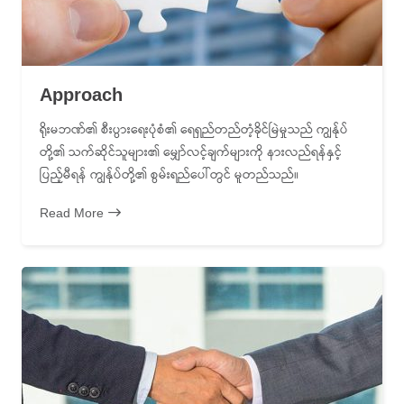
Approach
ရိုးမဘဏ်၏ စီးပွားရေးပုံစံ၏ ရေရှည်တည်တံ့ခိုင်မြဲမှုသည် ကျွန်ုပ်
တို့၏ သက်ဆိုင်သူများ၏ မျှော်လင့်ချက်များကို နားလည်ရန်နှင့်
ပြည့်မီရန် ကျွန်ုပ်တို့၏ စွမ်းရည်ပေါ်တွင် မူတည်သည်။
Read More