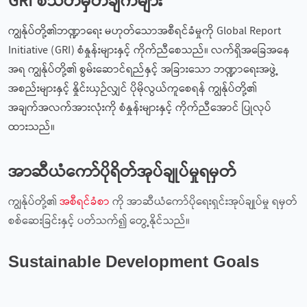
GRI စံသတ်မှတ်ချက်များ
ကျွန်ုပ်တို့၏ဘဏ္ဍာရေး မဟုတ်သောအစီရင်ခံမှုကို Global Report
Initiative (GRI) စံနှုန်းများနှင့် ကိုက်ညီစေသည်။ လက်ရှိအခြေအနေ
အရ ကျွန်ုပ်တို့၏ စွမ်းဆောင်ရည်နှင့် အခြားသော ဘဏ္ဍာရေးအဖွဲ့
အစည်းများနှင့် နှိုင်းယှဉ်လျှင် ပိုမိုလွယ်ကူစေရန် ကျွန်ုပ်တို့၏
အချက်အလက်အားလုံးကို စံနှုန်းများနှင့် ကိုက်ညီအောင် ပြုလုပ်
ထားသည်။
အာဆီယံကော်ပိုရိတ်အုပ်ချုပ်မှုရမှတ်
ကျွန်ုပ်တို့၏
အစီရင်ခံစာ
ကို အာဆီယံကော်ပိုရေးရှင်းအုပ်ချုပ်မှု ရမှတ်
စစ်ဆေးခြင်းနှင့် ပတ်သက်၍ တွေ့နိုင်သည်။
Sustainable Development Goals