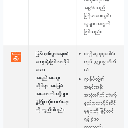
အသုံးစရိတ်၏
၈၉% သည်
မြန်မာပေးသွင်း
သူများ အတွက်
ဖြစ်သည်။
မြန်မာ့စီးပွားရေး၏
စရန်ငွေ စုစုပေါင်း
ကျောရိုးဖြစ်လာနိုင်
ကျပ် ၃,၅၀၉ ဘီလီ
သော
ယံ
အရည်အသွေး
ကျွန်ုပ်တို့၏
ဆိုင်ရာ အခြေခံ
အရင်းအနှီး
အဆောက်အဦများ
အသုံးစရိတ် ၃%ကို
ဖွံ့ဖြိုး တိုးတက်ရေး
နည်းပညာပိုင်ဆိုင်
ကို ကူညီပါမည်။
မှုများကို မြှင့်တင်
ရန် ခွဲဝေ
ထားသည်။