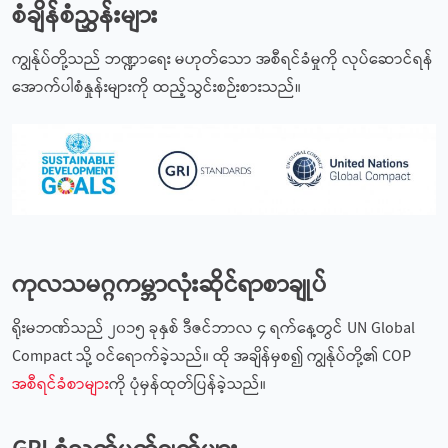
စံချိန်စံညွှန်းများ
ကျွန်ုပ်တို့သည် ဘဏ္ဍာရေး မဟုတ်သော အစီရင်ခံမှုကို လုပ်ဆောင်ရန်
အောက်ပါစံနှုန်းများကို ထည့်သွင်းစဉ်းစားသည်။
ကုလသမဂ္ဂကမ္ဘာလုံးဆိုင်ရာစာချုပ်
ရိုးမဘဏ်သည် ၂၀၁၅ ခုနှစ် ဒီဇင်ဘာလ ၄ ရက်နေ့တွင် UN Global
Compact သို့ ဝင်ရောက်ခဲ့သည်။ ထို အချိန်မှစ၍ ကျွန်ုပ်တို့၏ COP
အစီရင်ခံစာများ
ကို ပုံမှန်ထုတ်ပြန်ခဲ့သည်။