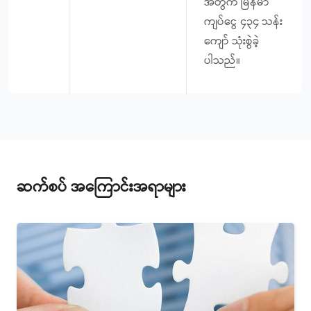
အတွက် မြန်မာ
ကျပ်ငွေ ၄၃၄ သန်း
ကျော် သုံးစွဲခဲ့
ပါသည်။
ဆက်စပ် အကြောင်းအရာများ