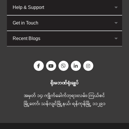
Help & Support
Get in Touch
Recent Blogs
ရိုးမဘဏ်ရုံးချုပ်
အမှတ် ၁၄၊ ကျိုက်ခေါက်ဘုရားလမ်း၊ ကြယ်စင်
မြို့တော်၊ သန်လျင်မြို့နယ်၊ ရန်ကုန်မြို့ ၁၁၂၉၁