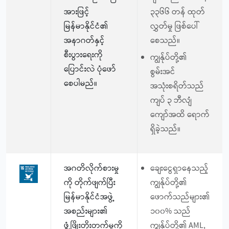
အားဖြင့်
၃၃၆၆ တန် ထုတ်
မြန်မာနိုင်ငံ၏
လွှတ်မှု ဖြစ်ပေါ်
အနာဂတ်နှင့်
စေသည်။
စီးပွားရေးကို
ကျွန်ုပ်တို့၏
ပြောင်းလဲ ပုံဖော်
စွမ်းအင်
စေပါမည်။
အသုံးစရိတ်သည်
ကျပ် ၃ ဘီလျံ
ကျော်အထိ ရောက်
ရှိခဲ့သည်။
အဂတိလိုက်စားမှု
ချေးငွေရှာနေသည့်
ကို တိုက်ဖျက်ပြီး
ကျွန်ုပ်တို့၏
မြန်မာနိုင်ငံအဖွဲ့
ဖောက်သည်များ၏
အစည်းများ၏
၁၀၀% သည်
ဖွံ့ဖြိုးတိုးတက်မှုကို
ကျွန်ုပ်တို့၏ AML,