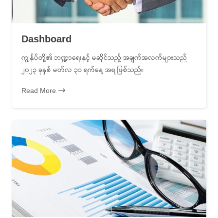
Dashboard
ကျွန်ုပ်တို့၏ ဘဏ္ဍာရေးနှင့် မဆိုင်သည့် အချက်အလက်များသည်
၂၀၂၃ ခုနှစ် မတ်လ ၃၁ ရက်နေ့ အရ ဖြစ်သည်။
Read More