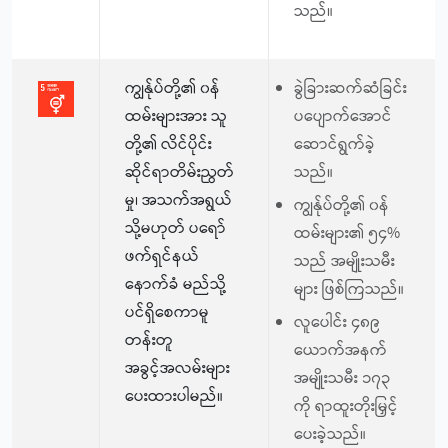
သည်။
ကျွန်ုပ်တို့၏ ၀န်
ခွဲခြားဆက်ဆံခြင်း
ထမ်းများအား သူ
ပပျောက်အောင်
တို့၏ လိင်ပိုင်း
ဆောင်ရွက်ခဲ့
ဆိုင်ရာတိမ်းညွတ်
သည်။
မှု၊ အသက်အရွယ်
ကျွန်ုပ်တို့၏ ၀န်
သို့မဟုတ် ပရော်
ထမ်းများ၏ ၅၄%
ဖက်ရှင်နယ်
သည် အမျိုးသမီး
နောက်ခံ မည်သို့
များ ဖြစ်ကြသည်။
ပင်ရှိစေကာမူ
လူပေါင်း ၄၈၉
တန်းတူ
ယောက်အနက်
အခွင့်အလမ်းများ
အမျိုးသမီး ၁၇၃
ပေးထားပါမည်။
ကို ရာထူးတိုးမြှင့်
ပေးခဲ့သည်။