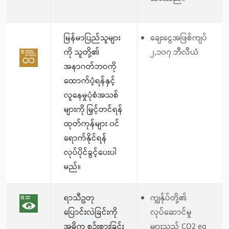
မြန်မာပြည်သူများ
ချေးငွေအဖြစ်ကျပ်
ကို သူတို့၏
၂,၁၀၇ ဘီလီယံ
အနာဂတ်ဘဝကို
ထောက်ပံ့ရန်နှင့်
လူနေမှုပုံစံအသစ်
များကို မြှင့်တင်ရန်
ထုတ်ကုန်များ ၀င်
ရောက်နိုင်ရန်
လုပ်ပိုင်ခွင့်ပေးပါ
မည်။
ရာသီဥတု
ကျွန်ုပ်တို့၏
ပြောင်းလဲခြင်းကို
လုပ်ဆောင်မှု
အဓိက စဉ်းစားခြင်း
များသည် CO2 eq