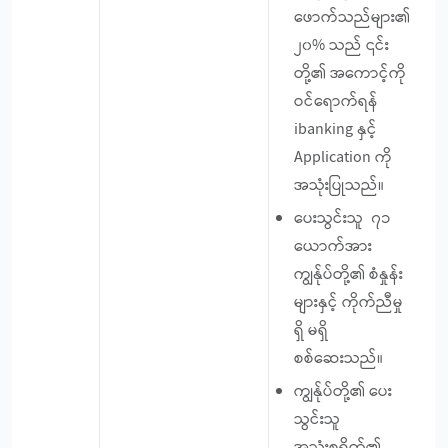
ဖောက်သည်များ၏
၂၀% သည် ၎င်း
တို့၏ အကောင့်ကို
ဝင်ရောက်ရန်
ibanking နှင့်
Application ကို
အသုံးပြုသည်။
ပေးသွင်းသူ ၇၁
ယောက်အား
ကျွန်ုပ်တို့၏ စံနှုန်း
များနှင့် ကိုက်ညီမှု
ရှိ မရှိ
စစ်ဆေးသည်။
ကျွန်ုပ်တို့၏ ပေး
သွင်းသူ