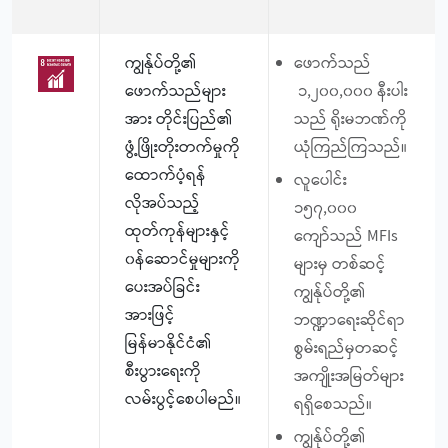
ကျွန်ုပ်တို့၏
ဖောက်သည်
ဖောက်သည်များ
၁,၂၀၀,၀၀၀ နီးပါး
အား တိုင်းပြည်၏
သည် ရိုးမဘဏ်ကို
ဖွံ့ဖြိုးတိုးတက်မှုကို
ယုံကြည်ကြသည်။
ထောက်ပံ့ရန်
လူပေါင်း
လိုအပ်သည့်
၁၅၇,၀၀၀
ထုတ်ကုန်များနှင့်
ကျော်သည် MFIs
၀န်ဆောင်မှုများကို
များမှ တစ်ဆင့်
ပေးအပ်ခြင်း
ကျွန်ုပ်တို့၏
အားဖြင့်
ဘဏ္ဍာရေးဆိုင်ရာ
မြန်မာနိုင်ငံ၏
စွမ်းရည်မှတဆင့်
စီးပွားရေးကို
အကျိုးအမြတ်များ
လမ်းပွင့်စေပါမည်။
ရရှိစေသည်။
ကျွန်ုပ်တို့၏