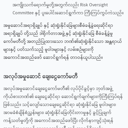
အကျိုးသက်ရောက်မှုတို့အတွက်လည်း Risk Oversight
Committee နှင့် ပူးပေါင်းဆောင်ရွက်ကာ ကြီးကြပ်ကွပ်ကဲသည်။
အမှုဆောင်အရာရှိချုပ် နှင့် ဆုံးရှုံးနိုင်ခြေများစီမံခန့်ခွဲရေးဆိုင်ရာ
အရာရှိချုပ် တို့သည် ဒါရိုက်တာအဖွဲ့နှင့် ဆုံးရှုံးနိုင်ခြေ စီမံခန့်ခွဲမှု
ကော်မတီတို့ အတည်ပြုထားသော ဘဏ်၏ဆုံးရှုံးနိုင်သော အန္တရာယ်
များနှင့် ပတ်သက်သည့် မူဝါဒများနှင့် လမ်းစဉ်များကို
အကောင်အထည်ဖော် ဆောင်ရွက်ရန် တာဝန်ယူပါသည်။
အလုပ်အမှုဆောင် ချေးငွေကော်မတီ
အလုပ်အမှုဆောင်ချေးငွေကော်မတီ၏ လုပ်ပိုင်ခွင့်မှာ ဘုတ်အဖွဲ့
ကိုယ်စားဘဏ်၏ ချေးငွေဆိုင်ရာ ဆောင်ရွက်ချက်များကိုကြီးကြပ်ရန်
ဖြစ်သည်။ သင့်လျော်သောချေးငွေဆိုင်ရာ ဆုံးရှုံးနိုင်ခြေ မူဝါဒများ၊
အာမခံစံချိန်စံညွှန်းများ၊ ဆုံးရှုံးနိုင်ခြေတိုင်းတာမှုနှင့် ခွင့်ပြုချက်
ကန့်သတ်မှုတို့ကို အကောင်အထည်ဖော်ပြီး လိုက်နာကျင့်သုံးရန်