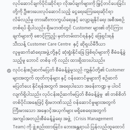
လုပ်ဆောင်ချက်ပိုင်းဆိုင်ရာ လိုအပ်ချက်များကို မြှင့်တင်ပေးခြင်း
တို့ကို ဦးစားပေးလုပ်ဆောင်သည့် ငွေရေးကြေးရေးဆိုင်ရာ
လိမ်လည်မှု တားဆီးကာကွယ်ရေးနှင့် လျော့ချနိုင်ရေး အစီအစဉ်
တစ်ရပ် ရှိပါသည်။ ရိုးမဘဏ်တွင် Customer များ၏ တိုင်ကြား
ချက်များကို စောင့်ကြည့်၊ မှတ်တမ်းတင်ရန်နှင့် ဖြေရှင်းရန်
သီးသန့် Customer Care Centre နှင့် ဆိုရှယ်မီဒီယာ
လူမှုဆက်ဆံရေးအဖွဲ့တို့နှင့် ဆုံးရှုံးနိုင်ခြေ ဖြစ်ရပ်များကို စီမံခန့်ခွဲ
သည့်မူ ဘောင် တစ်ခု ကို လည်း ထားရှိထားပါသည်။
လုပ်ငန်းစဉ်ဆက်မပြတ် စီမံခန့်ခွဲမှုသည် ကျွန်ုပ်တို့၏ Customer
များအတွက် ထုတ်ကုန်များ နှင့် ဝန်ဆောင်မှုများကို စဉ်ဆက်
မပြတ်ပေး နိုင်ရန်အတွက် အရေးပါသော အခန်းကဏ္ဍ မှ ပါဝင်
လျက်ရှိပါသည်။ လုပ်ငန်းစဉ်ဆက်မပြတ် စီမံခန့်ခွဲမှု ၏ တစ်စိတ်
တစ်ပိုင်းအနေဖြင့် ရိုးမဘဏ်သည် ဝန်ဆောင်မှုများအတွက်
ကြီးမားသော အနှောင့်အယှက်များ မရှိစေရေးအတွက်
အကျပ်အတည်းစီမံခန့်ခွဲရေး အဖွဲ့ (Crisis Management
Team) ကို ဖွဲ့စည်းထားခြင်း၊ ဘေးအန္တရာယ် ပြန်လည်ထူထောင်