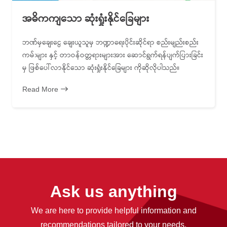
အဓိကကျသော ဆုံးရှုံးနိုင်ခြေများ
ဘဏ်မှချေးငွေ ချေးယူသူမှ ဘဏ္ဍာရေးပိုင်းဆိုင်ရာ စည်းမျည်းစည်း
ကမ်:များ နှင့် တာဝန်ဝတ္တရားများအား ဆောင်ရွက်ရန်ပျက်ပြားခြင်း
မှ ဖြစ်ပေါ်လာနိုင်သော ဆုံးရှုံးနိုင်ခြေများ ကိုဆိုလိုပါသည်။
Read More
Ask us anything
We are here to provide helpful information and
recommendations tailored to your needs.