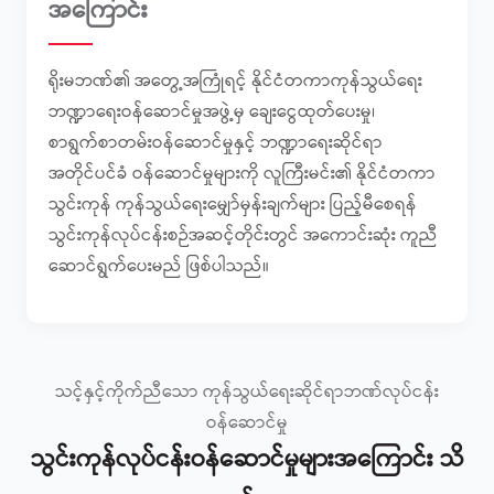
အကြောင်း
ရိုးမဘဏ်၏ အတွေ့အကြုံရင့် နိုင်ငံတကာကုန်သွယ်ရေး
ဘဏ္ဍာရေးဝန်ဆောင်မှုအဖွဲ့မှ ချေးငွေထုတ်ပေးမှု၊
စာရွက်စာတမ်းဝန်ဆောင်မှုနှင့် ဘဏ္ဍာရေးဆိုင်ရာ
အတိုင်ပင်ခံ ဝန်ဆောင်မှုများကို လူကြီးမင်း၏ နိုင်ငံတကာ
သွင်းကုန် ကုန်သွယ်ရေးမျှော်မှန်းချက်များ ပြည့်မီစေရန်
သွင်းကုန်လုပ်ငန်းစဉ်အဆင့်တိုင်းတွင် အကောင်းဆုံး ကူညီ
ဆောင်ရွက်ပေးမည် ဖြစ်ပါသည်။
သင့်နှင့်ကိုက်ညီသော ကုန်သွယ်ရေးဆိုင်ရာဘဏ်လုပ်ငန်း
ဝန်ဆောင်မှု
သွင်းကုန်လုပ်ငန်းဝန်ဆောင်မှုများအကြောင်း သိ