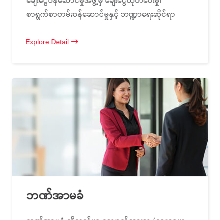
ချေးငွေဝန်ဆောင်မှုအဖွဲ့မှ ချေးငွေထုတ်ပေးမှု၊
စာရွက်စာတမ်းဝန်ဆောင်မှုနှင့် ဘဏ္ဍာရေးဆိုင်ရာ
Explore Detail
ဘဏ်အာမခံ