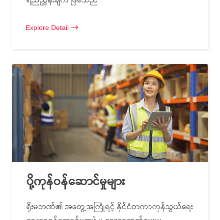
ရည်ညွှန်းချက် ဖြစ်သည်
Explore Detail
ပို့ကုန်ဝန်ဆောင်မှုများ
ရိုးမဘဏ်၏ အတွေ့အကြုံရင့် နိုင်ငံတကာကုန်သွယ်ရေး