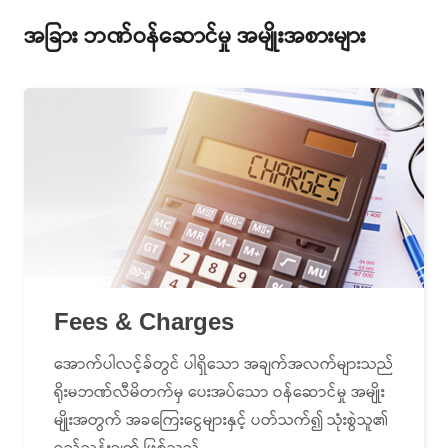
အခြား ဘဏ်ဝန်ဆောင်မှု အမျိုးအစားများ
Fees & Charges
အောက်ပါလင့်ခ်တွင် ပါရှိသော အချက်အလက်များသည်
ရိုးမဘဏ်လီမိတက်မှ ပေးအပ်သော ဝန်ဆောင်မှု အမျိုး
မျိုးအတွက် အခကြေးငွေများနှင့် ပတ်သက်၍ သုံးစွဲသူ၏