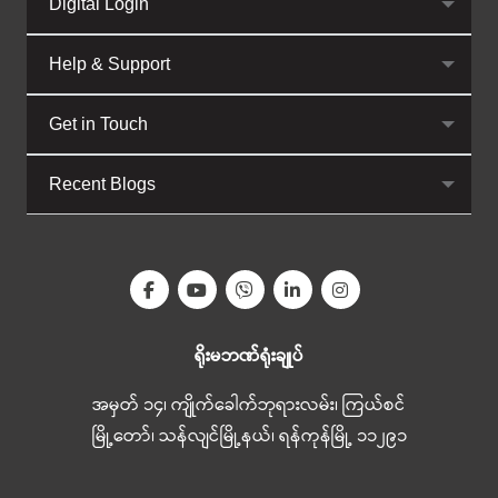
Digital Login
Help & Support
Get in Touch
Recent Blogs
ရိုးမဘဏ်ရုံးချုပ်
အမှတ် ၁၄၊ ကျိုက်ခေါက်ဘုရားလမ်း၊ ကြယ်စင်
မြို့တော်၊ သန်လျင်မြို့နယ်၊ ရန်ကုန်မြို့ ၁၁၂၉၁