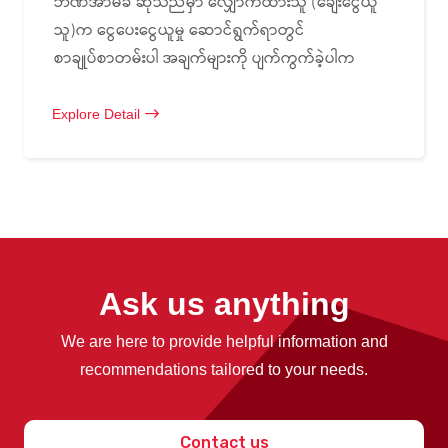
ဘဏ်အာမခံ ဆိုသည်မှာ လျှောက်ထားသူ (ချေးငွေယူ
သူ)က ငွေပေးငွေယူမှု ဆောင်ရွက်ရာတွင်
စာချုပ်စာတမ်းပါ အချက်များကို ပျက်ကွက်ခဲ့ပါက
Explore Detail
Ask us anything
We are here to provide helpful information and
recommendations tailored to your needs.
Contact us