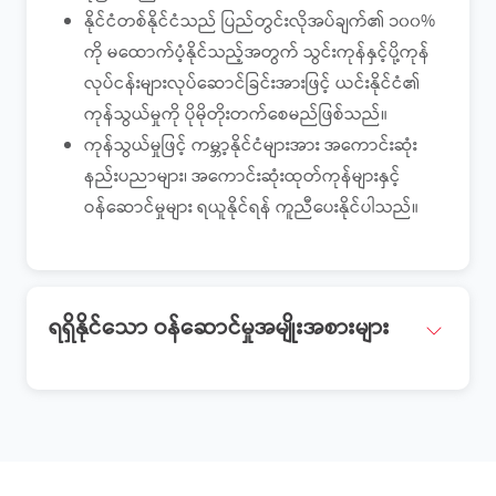
နိုင်ငံတစ်နိုင်ငံသည် ပြည်တွင်းလိုအပ်ချက်၏ ၁၀၀%
ကို မထောက်ပံ့နိုင်သည့်အတွက် သွင်းကုန်နှင့်ပို့ကုန်
လုပ်ငန်းများလုပ်ဆောင်ခြင်းအားဖြင့် ယင်းနိုင်ငံ၏
ကုန်သွယ်မှုကို ပိုမိုတိုးတက်စေမည်ဖြစ်သည်။
ကုန်သွယ်မှုဖြင့် ကမ္ဘာ့နိုင်ငံများအား အကောင်းဆုံး
နည်းပညာများ၊ အကောင်းဆုံးထုတ်ကုန်များနှင့်
ဝန်ဆောင်မှုများ ရယူနိုင်ရန် ကူညီပေးနိုင်ပါသည်။
ရရှိနိုင်သော ဝန်ဆောင်မှုအမျိုးအစားများ