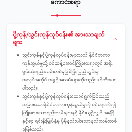
ကောင်းစရာ
ပို့ကုန်/သွင်းကုန်လုပ်ငန်း၏ အားသာချက်
များ
သွင်းကုန်နှင့်ပို့ကုန်လုပ်ငန်းများသည် နိုင်ငံတကာ
ကုန်သွယ်မှုသို့ ဝင်ဆန့်အောင်ကြိုးစားရာတွင် အရိုး
ရှင်းဆုံးနည်းလမ်းတစ်ခုဖြစ်ပြီး ပြည်တွင်းမှ
အလုပ်အကိုင် အခွင့်အလမ်းများကိုလည်း ဖန်တီးပေး
ပါသည်။
သွင်းကုန်နှင့်ပို့ကုန်လုပ်ငန်းဆောင်ရွက်ခြင်းသည်
အခြားသောနိုင်ငံတကာကုန်သွယ်မှုကို ဝင်ရောက်ရန်
ကြိုးစားသောနည်းလမ်းများနှင့် နှိုင်းယှဉ်လျှင် အချိန်
နှင့်ငွေ ရင်းနှီးမြှုပ်နှံမှု ပိုမိုနည်းပါးသောနည်းလမ်းတစ်
ခုဖြစ်သည်။