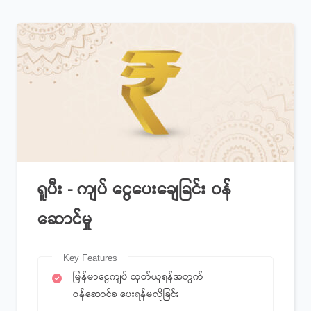
ရူပီး - ကျပ် ငွေပေးချေခြင်း ၀န်
ဆောင်မှု
Key Features
မြန်မာငွေကျပ် ထုတ်ယူရန်အတွက်
ဝန်ဆောင်ခ ပေးရန်မလိုခြင်း