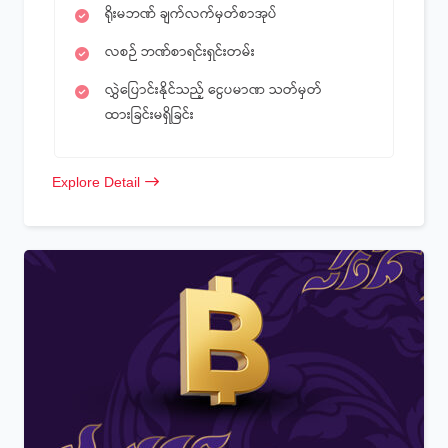
ရိုးမဘဏ် ချက်လက်မှတ်စာအုပ်
လစဉ် ဘဏ်စာရင်းရှင်းတမ်း
လွှဲပြောင်းနိုင်သည့် ငွေပမာဏ သတ်မှတ်
ထားခြင်းမရှိခြင်း
Explore Detail