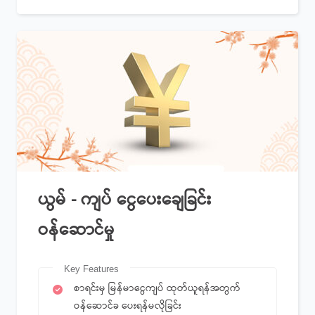
ယွမ် - ကျပ် ငွေပေးချေခြင်း
ဝန်ဆောင်မှု
Key Features
စာရင်းမှ မြန်မာငွေကျပ် ထုတ်ယူရန်အတွက်
ဝန်ဆောင်ခ ပေးရန်မလိုခြင်း