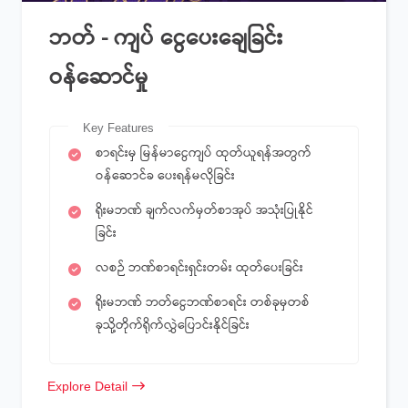
ဘတ် - ကျပ် ငွေပေးချေခြင်း
ဝန်ဆောင်မှု
Key Features
စာရင်းမှ မြန်မာငွေကျပ် ထုတ်ယူရန်အတွက်
ဝန်ဆောင်ခ ပေးရန်မလိုခြင်း
ရိုးမဘဏ် ချက်လက်မှတ်စာအုပ် အသုံးပြုနိုင်
ခြင်း
လစဉ် ဘဏ်စာရင်းရှင်းတမ်း ထုတ်ပေးခြင်း
ရိုးမဘဏ် ဘတ်ငွေဘဏ်စာရင်း တစ်ခုမှတစ်
ခုသို့တိုက်ရိုက်လွှဲပြောင်းနိုင်ခြင်း
Explore Detail