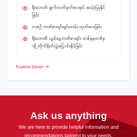
ရိုးမဘဏ် ချက်လက်မှတ်စာအုပ် အသုံးပြုနိုင်
ခြင်း
လစဉ် ဘဏ်စာရင်းရှင်းတမ်း ထုတ်ပေးခြင်း
ရိုးမဘဏ် ယွမ်ငွေဘဏ်စာရင်း တစ်ခုမှတစ်ခု
သို့ တိုက်ရိုက်လွှဲပြောင်းနိုင်ခြင်း
Explore Detail
Ask us anything
We are here to provide helpful information and
recommendations tailored to your needs.