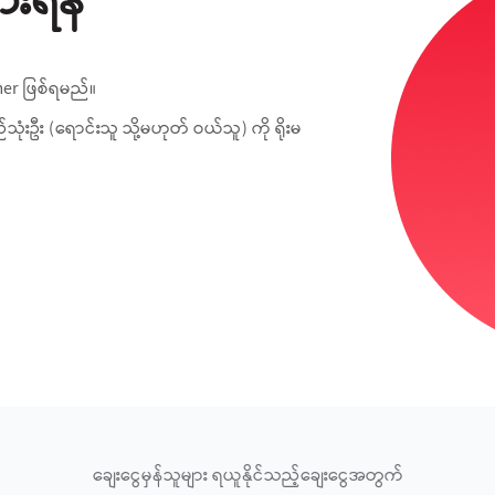
ားရန်
er ဖြစ်ရမည်။
းဦး (ရောင်းသူ သို့မဟုတ် ဝယ်သူ) ကို ရိုးမ
ချေးငွေမှန်သူများ ရယူနိုင်သည့်ချေးငွေအတွက်