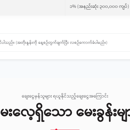
၁% (အနည်းဆုံး ၃၀၀,၀၀၀ ကျပ်)
ှိနိုင်ပါသည်။ (အတိုးနှုန်းကို နေ့စဉ်တွက်ချက်ပြီး လစဉ်ကောက်ခံပါမည်။)
ချေးငွေမှန်သူများ ရယူနိုင်သည့်ချေးငွေအကြောင်း
ေးလေ့ရှိသော မေးခွန်းမျ