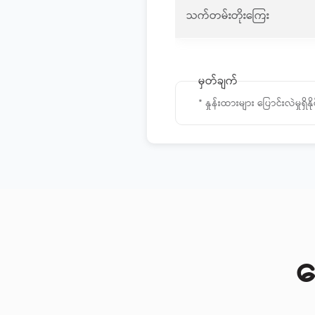
သက်တမ်းတိုးကြေး
မှတ်ချက်
* နှုန်းထားများ ပြောင်းလဲမှုရ
မ