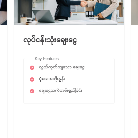
လုပ်ငန်းသုံးချေးငွေ
Key Features
လွယ်ကူတိကျသော ချေးငွေ
ပုံသေအတိုးနှုန်း
ချေးငွေသက်တမ်းရှည်ခြင်း