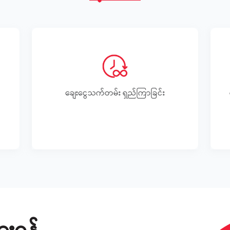
ေ
ချေးငွေသက်တမ်း ရှည်ကြာခြင်း