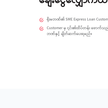
ချေးငွေလျှောက်ထ
ရိုးမဘဏ်၏ SME Express Loan Custom
Customer မှ ၎င်း၏ထိပ်တန်း ဖောက်သည်သုံ
ဘဏ်နှင့် ချိတ်ဆက်ပေးရမည်။