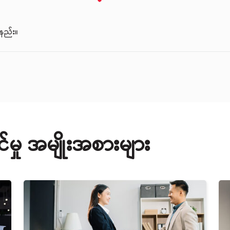
သနည်း။
ှု အမျိုးအစားများ