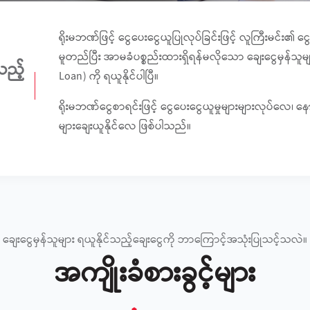
ရိုးမဘဏ်ဖြင့် ငွေပေးငွေယူပြုလုပ်ခြင်းဖြင့် လူကြီးမင်း၏ င
မူတည်ပြီး အာမခံပစ္စည်းထားရှိရန်မလိုသော ချေးငွေမှန်သူမျ
သည့်
Loan) ကို ရယူနိုင်ပါပြီ။
ရိုးမဘဏ်ငွေစာရင်းဖြင့် ငွေပေးငွေယူမှုများများလုပ်လေ၊ 
များချေးယူနိုင်လေ ဖြစ်ပါသည်။
ချေးငွေမှန်သူများ ရယူနိုင်သည့်ချေးငွေကို ဘာကြောင့်အသုံးပြုသင့်သလဲ။
အကျိုးခံစားခွင့်များ