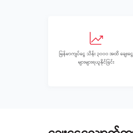
မြန်မာကျပ်ငွေ သိန်း ၃၀၀၀ အထိ ချေးငွ
များများရယူနိုင်ခြင်း