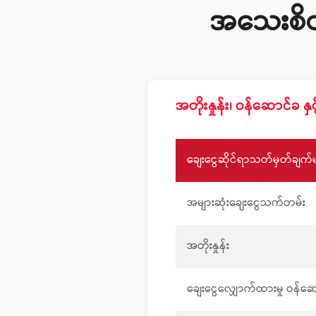
အသေးစိတ
အတိုးနှုန်း၊ ဝန်ဆောင်ခ န
ချေးငွေဆိုင်ရာသတ်မှတ်ချက်မ
အများဆုံးချေးငွေသက်တမ်း
အတိုးနှုန်း
ချေးငွေလျှောက်ထားမှု ဝန်ဆ