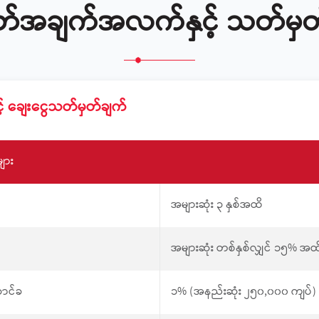
်အချက်အလက်နှင့် သတ်မှတ်
ှင့် ချေးငွေသတ်မှတ်ချက်
ျား
အများဆုံး ၃ နှစ်အထိ
အများဆုံး တစ်နှစ်လျှင် ၁၅% အထ
ောင်ခ
၁% (အနည်းဆုံး ၂၅၀,၀၀၀ ကျပ်)