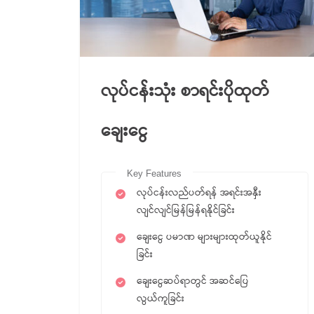
လုပ်ငန်းသုံး စာရင်းပိုထုတ်
ချေးငွေ
Key Features
လုပ်ငန်းလည်ပတ်ရန် အရင်းအနှီး
လျင်လျင်မြန်မြန်ရနိုင်ခြင်း
ချေးငွေ ပမာဏ များများထုတ်ယူနိုင်
ခြင်း
ချေးငွေဆပ်ရာတွင် အဆင်ပြေ
လွယ်ကူခြင်း