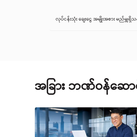
လုပ်ငန်းသုံး ချေးငွေ အမျိုးအစား မည်မျှရှိ
အခြား ဘဏ်ဝန်ဆောင်မ