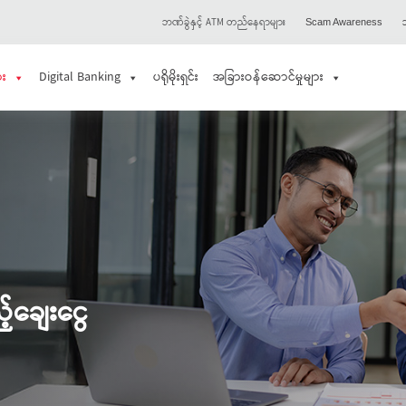
ဘဏ်ခွဲနှင့် ATM တည်နေရာများ
သ
Scam Awareness
ား
Digital Banking
ပရိုမိုးရှင်း
အခြားဝန်ဆောင်မှုများ
့်ချေးငွေ