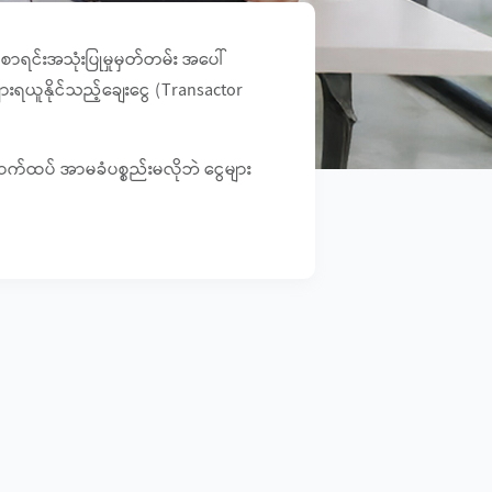
ွေစာရင်းအသုံးပြုမှုမှတ်တမ်း အပေါ်
ားရယူနိုင်သည့်ချေးငွေ (Transactor
နောက်ထပ် အာမခံပစ္စည်းမလိုဘဲ ငွေများ