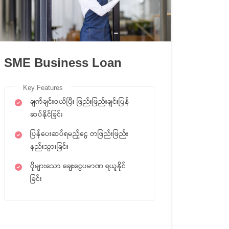
SME Business Loan
Key Features
ချက်ချင်းဝယ်ပြီး ဖြည်းဖြည်းချင်းပြန်
ဆပ်နိုင်ခြင်း
ပြန်ပေးဆပ်ရမည့်ငွေ တဖြည်းဖြည်း
နည်းသွားခြင်း
ပိုများသော ချေးငွေပမာဏ ရယူနိုင်
ခြင်း