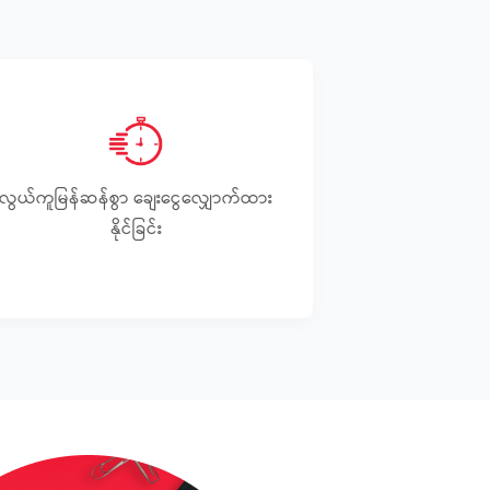
လွယ်ကူမြန်ဆန်စွာ ချေးငွေလျှောက်ထား
နိုင်ခြင်း