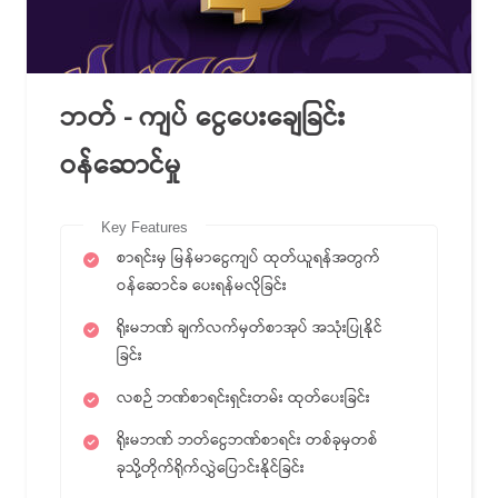
ဘတ် - ကျပ် ငွေပေးချေခြင်း
ဝန်ဆောင်မှု
Key Features
စာရင်းမှ မြန်မာငွေကျပ် ထုတ်ယူရန်အတွက်
ဝန်ဆောင်ခ ပေးရန်မလိုခြင်း
ရိုးမဘဏ် ချက်လက်မှတ်စာအုပ် အသုံးပြုနိုင်
ခြင်း
လစဉ် ဘဏ်စာရင်းရှင်းတမ်း ထုတ်ပေးခြင်း
ရိုးမဘဏ် ဘတ်ငွေဘဏ်စာရင်း တစ်ခုမှတစ်
ခုသို့တိုက်ရိုက်လွှဲပြောင်းနိုင်ခြင်း