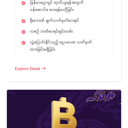
မြန်မာငွေကျပ် ထုတ်ယူရန်အတွက်
ဝန်ဆောင်ခ ပေးရန်မလိုခြင်း
ရိုးမဘဏ် ချက်လက်မှတ်စာအုပ်
လစဉ် ဘဏ်စာရင်းရှင်းတမ်း
လွှဲပြောင်းနိုင်သည့် ငွေပမာဏ သတ်မှတ်
ထားခြင်းမရှိခြင်း
Explore Detail