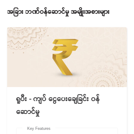
အခြား ဘဏ်ဝန်ဆောင်မှု အမျိုးအစားများ
ရူပီး - ကျပ် ငွေပေးချေခြင်း ၀န်
ဆောင်မှု
Key Features