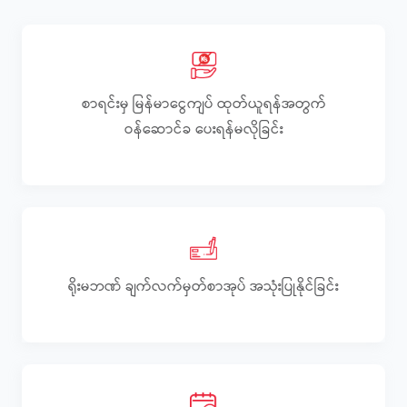
စာရင်းမှ မြန်မာငွေကျပ် ထုတ်ယူရန်အတွက်
ဝန်ဆောင်ခ ပေးရန်မလိုခြင်း
ရိုးမဘဏ် ချက်လက်မှတ်စာအုပ် အသုံးပြုနိုင်ခြင်း