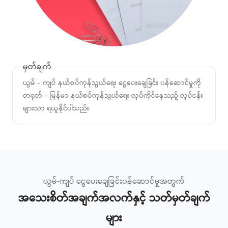
မှတ်ချက်
ယွမ် – ကျပ် နယ်စပ်ကုန်သွယ်ရေး ငွေပေးချေခြင်း ၀န်ဆောင်မှုကို
တရုတ် – မြန်မာ နယ်စပ်ကုန်သွယ်ရေး လုပ်ကိုင်နေသည့် လုပ်ငန်း
များသာ ရယူနိုင်ပါသည်။
ယွမ်-ကျပ် ငွေပေးချေခြင်း၀န်ဆောင်မှုအတွက်
အသေးစိတ်အချက်အလက်နှင့် သတ်မှတ်ချက်
များ