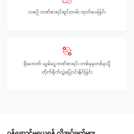
လစဉ် ဘဏ်စာရင်းရှင်းတမ်း ထုတ်ပေးခြင်း
ရိုးမဘဏ် ယွမ်ငွေဘဏ်စာရင်း တစ်ခုမှတစ်ခုသို့
တိုက်ရိုက်လွှဲပြောင်းနိုင်ခြင်း
ဝန်ဆောင်မှုရယူရန် လိုအပ်ချက်များ