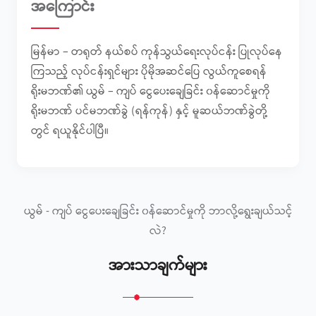
အကြောင်း
မြန်မာ – တရုတ် နယ်စပ် ကုန်သွယ်ရေးလုပ်ငန်း ပြုလုပ်နေ
ကြသည့် လုပ်ငန်းရှင်များ ပိုမိုအဆင်ပြေ လွယ်ကူစေရန်
ရိုးမဘဏ်၏ ယွမ် – ကျပ် ငွေပေးချေခြင်း ၀န်ဆောင်မှုကို
ရိုးမဘဏ် ပင်မဘဏ်ခွဲ (ရန်ကုန်) ​နှင့် မူဆယ်ဘဏ်ခွဲတို့
တွင် ရယူနိုင်ပါပြီ။
ယွမ် - ကျပ် ငွေပေးချေခြင်း ၀န်ဆောင်မှုကို ဘာလို့ရွေးချယ်သင့်
လဲ?
အားသာချက်များ