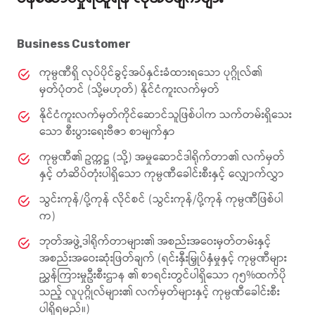
Business Customer
ကုမ္ပဏီရှိ လုပ်ပိုင်ခွင့်အပ်နှင်းခံထားရသော ပုဂ္ဂိုလ်၏
မှတ်ပုံတင် (သို့မဟုတ်) နိုင်ငံကူးလက်မှတ်
နိုင်ငံကူးလက်မှတ်ကိုင်ဆောင်သူဖြစ်ပါက သက်တမ်းရှိသေး
သော စီးပွားရေးဗီဇာ စာမျက်နှာ
ကုမ္ပဏီ၏ ဥက္ကဋ္ဌ (သို့) အမှုဆောင်ဒါရိုက်တာ၏ လက်မှတ်
နှင့် တံဆိပ်တုံးပါရှိသော ကုမ္ပဏီခေါင်းစီးနှင့် လျှောက်လွှာ
သွင်းကုန်/ပို့ကုန် လိုင်စင် (သွင်းကုန်/ပို့ကုန် ကုမ္ပဏီဖြစ်ပါ
က)
ဘုတ်အဖွဲ့ဒါရိုက်တာများ၏ အစည်းအဝေးမှတ်တမ်းနှင့်
အစည်းအဝေးဆုံးဖြတ်ချက် (ရင်းနှီးမြှုပ်နှံမှုနှင့် ကုမ္ပဏီများ
ညွှန်ကြားမှုဦးစီးဌာန ၏ စာရင်းတွင်ပါရှိသော ၇၅%ထက်ပို
သည့် လူပုဂ္ဂိုလ်များ၏ လက်မှတ်များနှင့် ကုမ္ပဏီခေါင်းစီး
ပါရှိရမည်။)