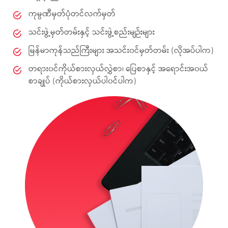
ကုမ္ပဏီမှတ်ပုံတင်လက်မှတ်
သင်းဖွဲ့မှတ်တမ်းနှင့် သင်းဖွဲ့စည်းမျဉ်းများ
မြန်မာကုန်သည်ကြီးများ အသင်း၀င်မှတ်တမ်း (လိုအပ်ပါက)
တရား၀င်ကိုယ်စားလှယ်လွှဲစာ၊ ပြေစာနှင့် အရောင်းအ၀ယ်
စာချုပ် (ကိုယ်စားလှယ်ပါ၀င်ပါက)