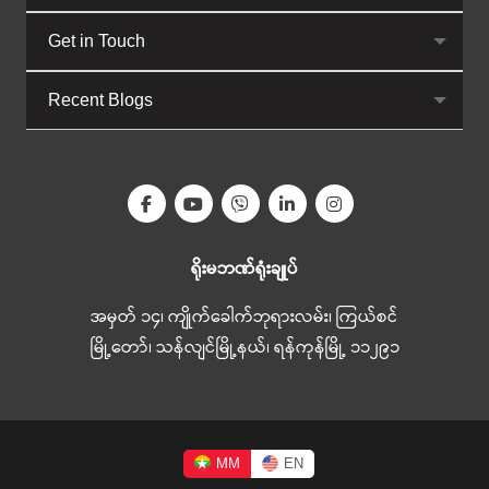
Get in Touch
Recent Blogs
ရိုးမဘဏ်ရုံးချုပ်
အမှတ် ၁၄၊ ကျိုက်ခေါက်ဘုရားလမ်း၊ ကြယ်စင်
မြို့တော်၊ သန်လျင်မြို့နယ်၊ ရန်ကုန်မြို့ ၁၁၂၉၁
MM
EN