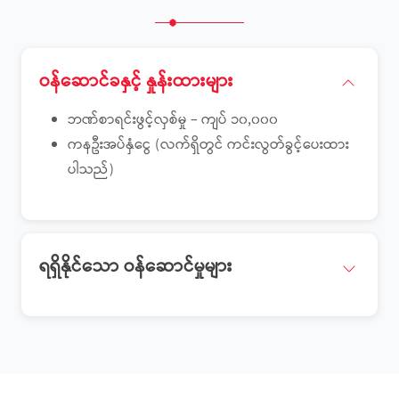
ဝန်ဆောင်ခနှင့် နှုန်းထားများ
ဘဏ်စာရင်းဖွင့်လှစ်မှု – ကျပ် ၁၀,၀၀၀
ကနဦးအပ်နှံငွေ (လက်ရှိတွင် ကင်းလွတ်ခွင့်ပေးထား
ပါသည်)
ရရှိနိုင်သော ဝန်ဆောင်မှုများ