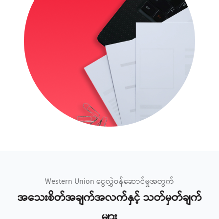
Western Union ငွေလွှဲဝန်ဆောင်မှုအတွက်
အသေးစိတ်အချက်အလက်နှင့် သတ်မှတ်ချက်
များ