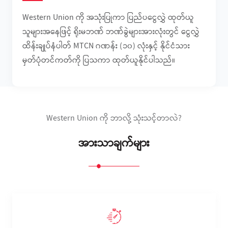
Western Union ကို အသုံးပြုကာ ပြည်ပငွေလွှဲ ထုတ်ယူ
သူများအနေဖြင့် ရိုးမဘဏ် ဘဏ်ခွဲများအားလုံးတွင် ငွေလွှဲ
ထိန်းချုပ်နံပါတ် MTCN ဂဏန်း (၁၀) လုံးနှင့် နိုင်ငံသား
မှတ်ပုံတင်ကတ်ကို ပြသကာ ထုတ်ယူနိုင်ပါသည်။
Western Union ကို ဘာလို့ သုံးသင့်တာလဲ?
အားသာချက်များ