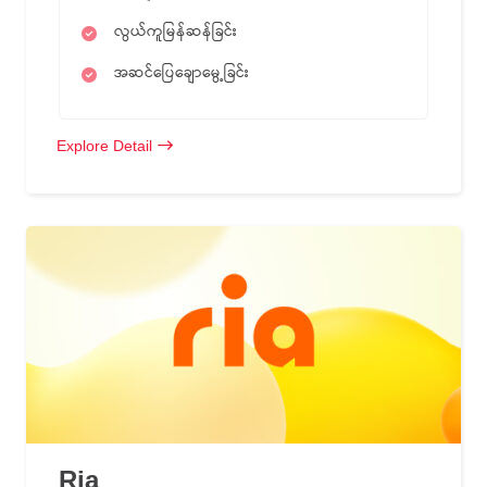
လွယ်ကူမြန်ဆန်ခြင်း
အဆင်ပြေချောမွေ့ခြင်း
Explore Detail
Ria