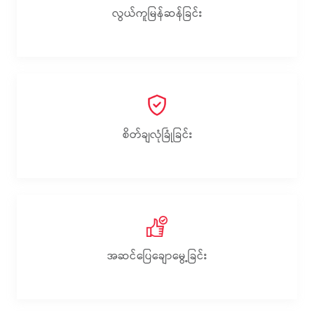
လွယ်ကူမြန်ဆန်ခြင်း
စိတ်ချလုံခြုံခြင်း
အဆင်ပြေချောမွေ့‌ခြင်း