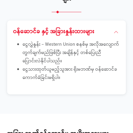
ဝန်ဆောင်ခ နှင့် အခြားနှုန်းထားများ
ငွေလွှဲနှုန်း – Western Union စနစ်မှ အလိုအလျောက်
တွက်ချက်မည်ဖြစ်ပြီး အချိန်နှင့် တစ်ပြေးညီ
ပြောင်းလဲနိုင်ပါသည်။
ငွေသားထုတ်ယူမည့်သူအား ရိုးမဘဏ်မှ ဝန်ဆောင်ခ
ကောက်ခံခြင်းမရှိပါ။