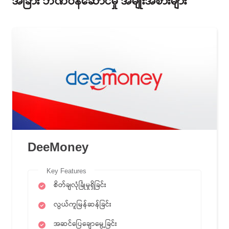
အခြား ဘဏ်ဝန်ဆောင်မှု အမျိုးအစားများ
DeeMoney
Key Features
စိတ်ချလုံခြုံမှုရှိခြင်း
လွယ်ကူမြန်ဆန်ခြင်း
အဆင်ပြေချောမွေ့ခြင်း