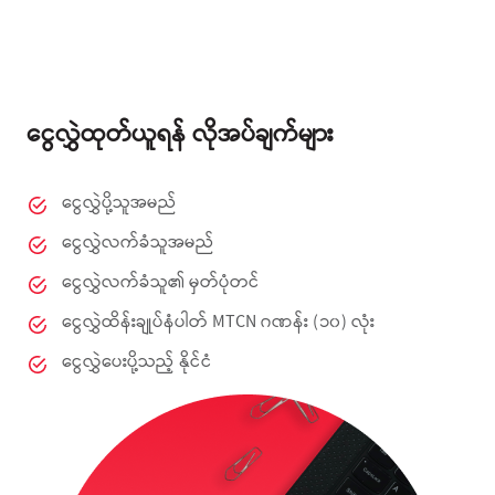
ငွေလွှဲထုတ်ယူရန် လိုအပ်ချက်များ
ငွေလွှဲပို့သူအမည်
ငွေလွှဲလက်ခံသူအမည်
ငွေလွှဲလက်ခံသူ၏ မှတ်ပုံတင်
ငွေလွှဲထိန်းချုပ်နံပါတ် MTCN ဂဏန်း (၁၀) လုံး
ငွေလွှဲပေးပို့သည့် နိုင်ငံ