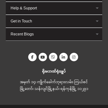
Help & Support
Get in Touch
Recent Blogs
ရိုးမဘဏ်ရုံးချုပ်
အမှတ် ၁၄၊ ကျိုက်ခေါက်ဘုရားလမ်း၊ ကြယ်စင်
မြို့တော်၊ သန်လျင်မြို့နယ်၊ ရန်ကုန်မြို့ ၁၁၂၉၁