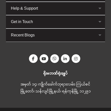
Help & Support
Get in Touch
Recent Blogs
ရိုးမဘဏ်ရုံးချုပ်
အမှတ် ၁၄၊ ကျိုက်ခေါက်ဘုရားလမ်း၊ ကြယ်စင်
မြို့တော်၊ သန်လျင်မြို့နယ်၊ ရန်ကုန်မြို့ ၁၁၂၉၁