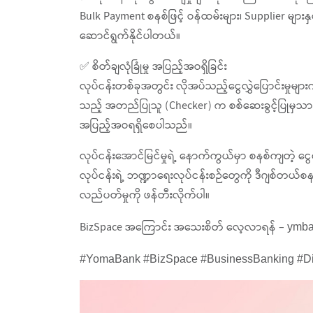
Bulk Payment စနစ်ဖြင့် ဝန်ထမ်းများ၊ Supplier များနှ
ဆောင်ရွက်နိုင်ပါတယ်။
✅ စိတ်ချလုံခြုံမှု အပြည့်အဝရှိခြင်း
လုပ်ငန်းတစ်ခုအတွင်း လိုအပ်သည့်ငွေလွှဲပြောင်းမှုများကို
သည့် အတည်ပြုသူ (Checker) က စစ်ဆေးခွင့်ပြုမှသာ ငွေ
အပြည့်အဝရရှိစေပါသည်။
လုပ်ငန်းအောင်မြင်မှုရဲ့ နောက်ကွယ်မှာ စနစ်ကျတဲ့ ငွေက
လုပ်ငန်းရဲ့ ဘဏ္ဍာရေးလုပ်ငန်းစဉ်တွေကို ဒီဂျစ်တယ်စနစ်
လည်ပတ်မှုကို ဖန်တီးလိုက်ပါ။
BizSpace အကြောင်း အသေးစိတ် လေ့လာရန် –
ymba
#YomaBank #BizSpace #BusinessBanking #D