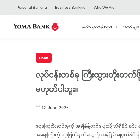
Personal Banking
Business Banking
Who We Are
အပ်ငွေစာရင်းများ
ကတ်များ
လုပ်ငန်းတစ်ခု ကြီးထွားတိုးတက်ဖ
မဟုတ်ပါဘူး။
12 June 2026
ငွေကြေးစီးဆင်းမှုကို အချိန်နဲ့တစ်ပြေးညီ သိရှိနိုင်ခြင်
အရေးကြီးတဲ့ ဆုံးဖြတ်ချက်တွေကို အချိန်မီ ချမှတ်နို