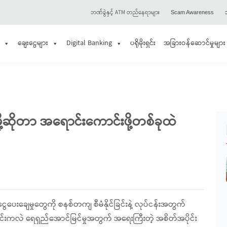
ဘဏ်ခွဲနှင့် ATM တည်နေရာများ
သ
Scam Awareness
ချေးငွေများ
Digital Banking
ပရိုမိုးရှင်း
အခြားဝန်ဆောင်မှုများ
ို့ဆိုတာ အရောင်းကောင်းဖို့တစ်ခုထဲ
း၊ ငွေပေးချေမှုတွေကို စနစ်တကျ စီမံနိုင်ခြင်းနဲ့ လုပ်ငန်းအတွက်
င်ခြင်းကလဲ ရေရှည်အောင်မြင်မှုအတွက် အရေးကြီးတဲ့ အစိတ်အပိုင်း