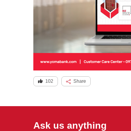
102
Share
Ask us anything