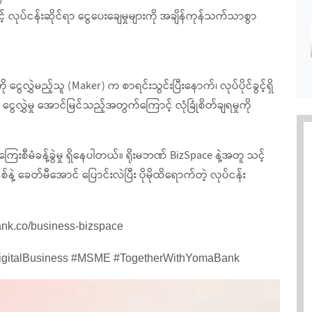
င့် လုပ်ငန်းဆိုင်ရာ ငွေပေးချေမှုများကို အချိန်ကုန်သက်သာစွာ
 ငွေလွှဲမည့်သူ (Maker) က စာရင်းသွင်းပြီးနောက်၊ လုပ်ပိုင်ခွင့်ရှိ
လွှဲမှု အောင်မြင်သည့်အတွက်ကြောင့် လုံခြုံစိတ်ချရမှုကို
ြေးစီမံခန့်ခွဲမှု ရှိနေပါတယ်။ ရိုးမဘဏ် BizSpace နဲ့အတူ သင့်
နဲ့ ခေတ်မီအောင် ပြောင်းလဲပြီး ပိုမိုထိရောက်တဲ့ လုပ်ငန်း
nk.co/business-bizspace
igitalBusiness #MSME #TogetherWithYomaBank