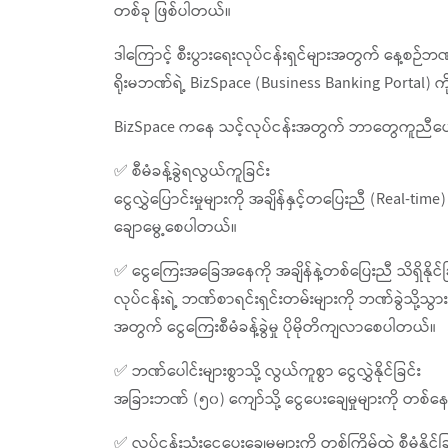
တစ်ခု ဖြစ်ပါတယ်။
ဒါကြောင့် စီးပွားရေးလုပ်ငန်းရှင်များအတွက် နေ့စဉ်ဘဏ်
ရိုးမဘဏ်ရဲ့ BizSpace (Business Banking Portal)
BizSpace ကနေ သင့်လုပ်ငန်းအတွက် ဘာတွေကူညီပေး
✅ စီမံခန့်ခွဲရလွယ်ကူခြင်း
ငွေလွှဲပြောင်းမှုများကို အချိန်နှင့်တပြေးညီ (Real-time
ချောမွေ့စေပါတယ်။
✅ ငွေကြေးအခြေအနေကို အချိန်နဲ့တစ်ပြေးညီ သိရှိနိုင်ခ
လုပ်ငန်းရဲ့ ဘဏ်စာရင်းရှင်းတမ်းများကို ဘဏ်ခွဲသို့သွားစ
အတွက် ငွေကြေးစီမံခန့်ခွဲမှု ပိုမိုတိကျလာစေပါတယ်။
✅ ဘဏ်ပေါင်းများစွာသို့ လွယ်ကူစွာ ငွေလွှဲနိုင်ခြင်း
အခြားဘဏ် (၅၀) ကျော်သို့ ငွေပေးချေမှုများကို တ
✅ လုပ်ငန်းသုံးငွေပေးချေမှုများကို တစ်ကြိမ်ထဲ စီမံနိုင်ခ