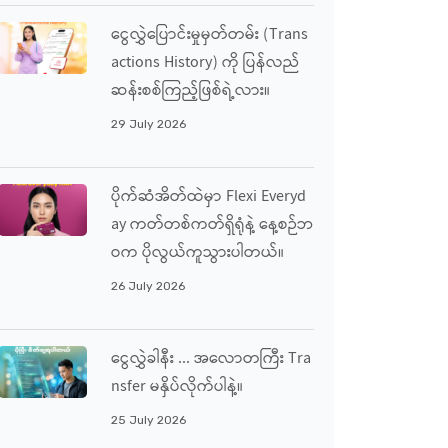
ငွေလွှဲပြောင်းမှုမှတ်တမ်း (Trans
Actions History) ကို ပြန်လည်
ဆန်းစစ်ကြည့်ဖြစ်ရဲ့လား။
29 July 2026
ပိုက်ဆံအိတ်ထဲမှာ Flexi Everyd
Ay ကတ်တစ်ကတ်ရှိရုံနဲ့ နေ့စဉ်ဘ
ဝက ပိုလွယ်ကူသွားပါတယ်။
26 July 2026
ငွေလွှဲခါနီး ... အလောတကြီး Tra
Nsfer မနှိပ်လိုက်ပါနဲ့။
25 July 2026