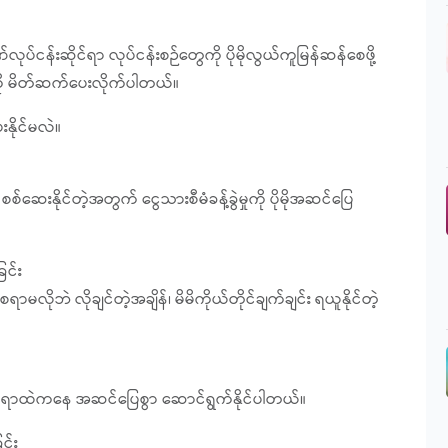
လုပ်ငန်းဆိုင်ရာ လုပ်ငန်းစဉ်တွေကို ပိုမိုလွယ်ကူမြန်ဆန်စေဖို့
 ကို မိတ်ဆက်ပေးလိုက်ပါတယ်။
နိုင်မလဲ။
) စစ်ဆေးနိုင်တဲ့အတွက် ငွေသားစီမံခန့်ခွဲမှုကို ပိုမိုအဆင်ပြေ
ြင်း
ရာမလိုဘဲ လိုချင်တဲ့အချိန်၊ မိမိကိုယ်တိုင်ချက်ချင်း ရယူနိုင်တဲ့
စ်နေရာထဲကနေ အဆင်ပြေစွာ ဆောင်ရွက်နိုင်ပါတယ်။
ြင်း