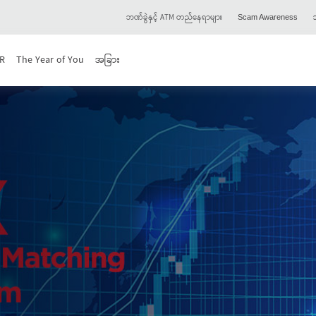
ဘဏ်ခွဲနှင့် ATM တည်နေရာများ
သ
Scam Awareness
R
The Year of You
အခြား