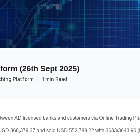
form (26th Sept 2025)
ching Platform
1 min Read
etween AD licensed banks and customers via Online Trading Pla
SD 368,379.37 and sold USD 552,789.22 with 3633/3643.90 (Ra