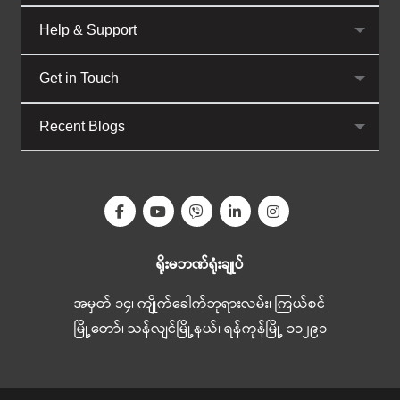
Help & Support
Get in Touch
Recent Blogs
ရိုးမဘဏ်ရုံးချုပ်
အမှတ် ၁၄၊ ကျိုက်ခေါက်ဘုရားလမ်း၊ ကြယ်စင်
မြို့တော်၊ သန်လျင်မြို့နယ်၊ ရန်ကုန်မြို့ ၁၁၂၉၁