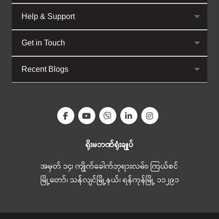
Help & Support
Get in Touch
Recent Blogs
ရိုးမဘဏ်ရုံးချုပ်
အမှတ် ၁၄၊ ကျိုက်ခေါက်ဘုရားလမ်း၊ ကြယ်စင်
မြို့တော်၊ သန်လျင်မြို့နယ်၊ ရန်ကုန်မြို့ ၁၁၂၉၁