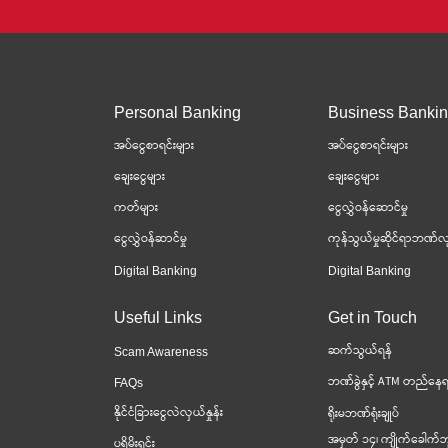
Personal Banking
Business Banki
အပ်ငွေစာရင်းများ
အပ်ငွေစာရင်းများ
ချေးငွေများ
ချေးငွေများ
ကတ်များ
ငွေလွှဲဝန်ဆောင်မှု
ငွေလွှဲဝန်ဆာင်မှု
ကုန်သွယ်မှုဆိုင်ရာဘဏ်လု
Digital Banking
Digital Banking
Useful Links
Get in Touch
ဆက်သွယ်ရန်
Scam Awareness
ဘဏ်ခွဲနှင့် ATM တည်နေရ
FAQs
နိုင်ငံခြားငွေလဲလှယ်နှုန်း
ရိုးမဘဏ်ရုံးချုပ်
အမှတ် ၁၄၊ ကျိုက်ခေါက်ဘ
ပရိုမိုးရှင်း