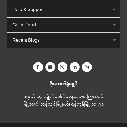
Help & Support
Get in Touch
Recent Blogs
ရိုးမဘဏ်ရုံးချုပ်
အမှတ် ၁၄၊ ကျိုက်ခေါက်ဘုရားလမ်း၊ ကြယ်စင်
မြို့တော်၊ သန်လျင်မြို့နယ်၊ ရန်ကုန်မြို့ ၁၁၂၉၁