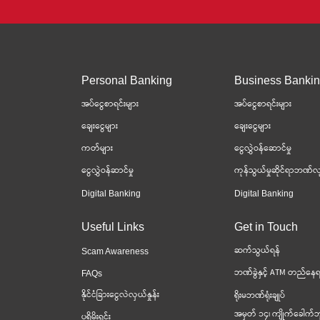
Personal Banking
Business Banki
အပ်ငွေစာရင်းများ
အပ်ငွေစာရင်းများ
ချေးငွေများ
ချေးငွေများ
ကတ်များ
ငွေလွှဲဝန်ဆောင်မှု
ငွေလွှဲဝန်ဆာင်မှု
ကုန်သွယ်မှုဆိုင်ရာဘဏ်လု
Digital Banking
Digital Banking
Useful Links
Get in Touch
ဆက်သွယ်ရန်
Scam Awareness
ဘဏ်ခွဲနှင့် ATM တည်နေရ
FAQs
နိုင်ငံခြားငွေလဲလှယ်နှုန်း
ရိုးမဘဏ်ရုံးချုပ်
အမှတ် ၁၄၊ ကျိုက်ခေါက်ဘ
ပရိုမိုးရှင်း