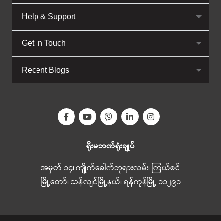
Help & Support
Get in Touch
Recent Blogs
ရိုးမဘဏ်ရုံးချုပ်
အမှတ် ၁၄၊ ကျိုက်ခေါက်ဘုရားလမ်း၊ ကြယ်စင်
မြို့တော်၊ သန်လျင်မြို့နယ်၊ ရန်ကုန်မြို့ ၁၁၂၉၁