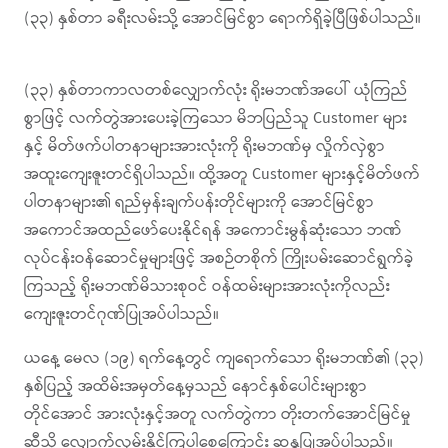
(၃၃) နှစ်တာ ခရီးလမ်းသို့ အောင်မြင်စွာ ရောက်ရှိခဲ့ပြီဖြစ်ပါသည်။
(၃၃) နှစ်တာကာလတစ်လျှောက်လုံး ရိုးမဘဏ်အပေါ် ယုံကြည်
စွာဖြင့် လက်တွဲအားပေးခဲ့ကြသော မိဘပြည်သူ Customer များ
နှင့် မိတ်ဖက်ပါတနာများအားလုံးကို ရိုးမဘဏ်မှ လှိုက်လှဲစွာ
အထူးကျေးဇူးတင်ရှိပါသည်။ ထို့အတူ Customer များနှင့်မိတ်ဖက်
ပါတနာများ၏ ရည်မှန်းချက်ပန်းတိုင်များကို အောင်မြင်စွာ
အကောင်အထည်ဖော်ပေးနိုင်ရန် အကောင်းမွန်ဆုံးသော ဘဏ်
လုပ်ငန်းဝန်ဆောင်မှုများဖြင့် အစဉ်တစိုက် ကြိုးပမ်းဆောင်ရွက်ခဲ့
ကြသည့် ရိုးမဘဏ်မိသားစုဝင် ဝန်ထမ်းများအားလုံးကိုလည်း
ကျေးဇူးတင်ဂုဏ်ပြုအပ်ပါသည်။
ယနေ့ မေလ (၁၉) ရက်နေ့တွင် ကျရောက်သော ရိုးမဘဏ်၏ (၃၃)
နှစ်ပြည့် အထိမ်းအမှတ်နေ့မှသည် နောင်နှစ်ပေါင်းများစွာ
တိုင်အောင် အားလုံးနှင့်အတူ လက်တွဲကာ တိုးတက်အောင်မြင်မှု
ဆီသို့ လျှောက်လှမ်းနိုင်ကြပါစေကြောင်း ဆန္ဒပြုအပ်ပါသည်။