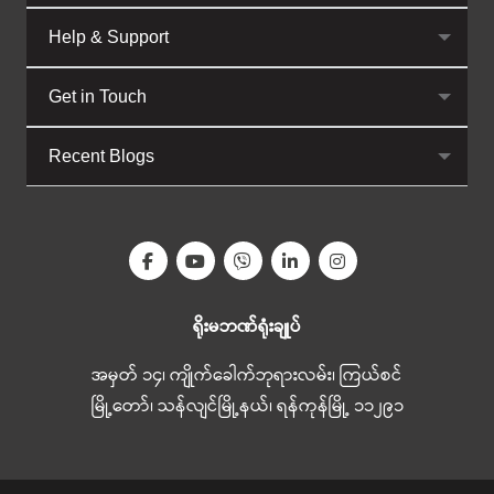
Help & Support
Get in Touch
Recent Blogs
ရိုးမဘဏ်ရုံးချုပ်
အမှတ် ၁၄၊ ကျိုက်ခေါက်ဘုရားလမ်း၊ ကြယ်စင်
မြို့တော်၊ သန်လျင်မြို့နယ်၊ ရန်ကုန်မြို့ ၁၁၂၉၁