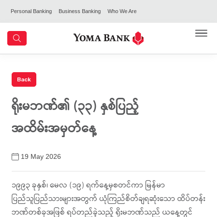
Personal Banking
Business Banking
Who We Are
ရိုးမဘဏ်၏ (၃၃) နှစ်ပြည့်
အထိမ်းအမှတ်နေ့
19 May 2026
၁၉၉၃ ခုနှစ်၊ မေလ (၁၉) ရက်နေ့မှစတင်ကာ မြန်မာ
ပြည်သူပြည်သားများအတွက် ယုံကြည်စိတ်ချရဆုံးသော ထိပ်တန်း
ဘဏ်တစ်ခုအဖြစ် ရပ်တည်ခဲ့သည့် ရိုးမဘဏ်သည် ယနေ့တွင်