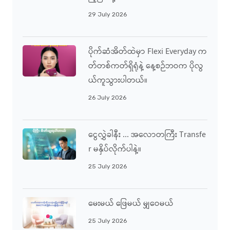
29 July 2026
ပိုက်ဆံအိတ်ထဲမှာ Flexi Everyday က
တ်တစ်ကတ်ရှိရုံနဲ့ နေ့စဉ်ဘဝက ပိုလွ
ယ်ကူသွားပါတယ်။
26 July 2026
ငွေလွှဲခါနီး ... အလောတကြီး Transfe
R မနှိပ်လိုက်ပါနဲ့။
25 July 2026
မေးမယ် ဖြေမယ် မျှဝေမယ်
25 July 2026