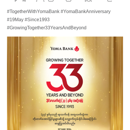
#TogetherWithYomaBank #YomaBankAnniversary
#19May #Since1993
#GrowingTogether33YearsAndBeyond