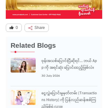
0
Share
Related Blogs
ဖုန်းအသစ်ပြောင်းပြီဆိုရင်... ဘယ် Ap
P ကို အရင်ဆုံး ပြောင်းထည့်ဖြစ်လဲ။
30 July 2026
ငွေလွှဲပြောင်းမှုမှတ်တမ်း (Transactio
Ns History) ကို ပြန်လည်ဆန်းစစ်ကြ
ည့်ဖြစ်ရဲ့လား။