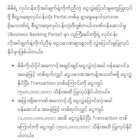
မိမိရဲ့ လုပ်ငန်းလိုအပ်ချက်နဲ့ကိုက်ညီတဲ့ ‌‌ငွေလွှဲပြောင်းမှုတွေပြုလုပ်
ဖို့ စီးပွားရေးလုပ်ငန်းသုံး Portal တစ်ခု ရှာဖွေနေပါသလား။
ရိုးမဘဏ်ရဲ့ စီးပွားရေးလုပ်ငန်းသုံးဒီဂျစ်တယ်ဘဏ်ဝန်ဆောင်မှု
(Business Banking Portal) မှာ လူကြီးမင်းတို့ရဲ့ လုပ်ငန်း
လိုအပ်ချက်နဲ့ကိုက်ညီမဲ့ ငွေပမာဏများစွာကို လွှဲပြောင်းမှုပြုလုပ်
နိုင်မှာဖြစ်ပါတယ်။
မိမိကိုယ်ပိုင်အကောင့်အချင်းချင်းငွေလွှဲတဲ့အခါ ဝန်ဆောင်ခ
အခမဲ့ဖြင့် တစ်ရက်လျှင် ငွေပမာဏအကန့်အသတ်မရှိ ငွေလွှဲ
နိုင်ပြီး Transaction တစ်ကြောင်းကို ငွေကျပ်
(၅၀၀,၀၀၀,၀၀၀) သိန်းအထိ ပြုလုပ်နိုင်ပါတယ်။
အခြားရိုးမဘဏ်အကောင့်သို့ ငွေလွှဲပြောင်းတဲ့အခါ
ဝန်ဆောင်ခ အခမဲ့ဖြင့် တစ်ရက်လျှင် ငွေကျပ်
(၁,၀၀၀,၀၀၀,၀၀၀) အထိ ငွေလွှဲနိုင်ပြီး Transaction တစ်
ကြောင်းကို ငွေကျပ် (၅၀၀,၀၀၀,၀၀၀) သိန်းအထိ ပြုလုပ်နိုင်
ပါတယ်။