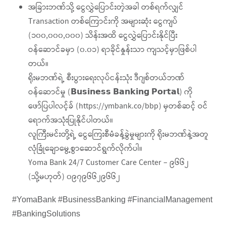
အခြားဘဏ်သို့ ငွေလွှဲပြောင်းတဲ့အခါ တစ်ရက်လျှင်
Transaction တစ်ကြောင်းကို အများဆုံး ငွေကျပ်
(၁၀၀,၀၀၀,၀၀၀) သိန်းအထိ ငွေလွှဲပြောင်းနိုင်ပြီး
ဝန်ဆောင်ခမှာ (၀.၀၁) ရာခိုင်နှုန်းသာ ကျသင့်မှာဖြစ်ပါ
တယ်။
ရိုးမဘဏ်ရဲ့ စီးပွားရေးလုပ်ငန်းသုံး ဒီဂျစ်တယ်ဘဏ်
ဝန်ဆောင်မှု (𝗕𝘂𝘀𝗶𝗻𝗲𝘀𝘀 𝗕𝗮𝗻𝗸𝗶𝗻𝗴 𝗣𝗼𝗿𝘁𝗮𝗹) ကို
ဖော်ပြပါလင့်ခ် (https://ymbank.co/bbp) မှတစ်ဆင့် ဝင်
ရောက်အသုံးပြုနိုင်ပါတယ်။
လူကြီးမင်းတို့ရဲ့ ငွေကြေးစီမံခန့်ခွဲမှုများကို ရိုးမဘဏ်နဲ့အတူ
လုံခြုံချောမွေ့စွာဆောင်ရွက်လိုက်ပါ။
Yoma Bank 24/7 Customer Care Center – ၉၆၆၂
(သို့မဟုတ်) ၀၉၇၉၆၆၂၉၆၆၂
#YomaBank #BusinessBanking #FinancialManagement
#BankingSolutions