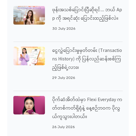
ဖုန်းအသစ်ပြောင်းပြီဆိုရင်... ဘယ် Ap
P ကို အရင်ဆုံး ပြောင်းထည့်ဖြစ်လဲ။
30 July 2026
ငွေလွှဲပြောင်းမှုမှတ်တမ်း (Transactio
Ns History) ကို ပြန်လည်ဆန်းစစ်ကြ
ည့်ဖြစ်ရဲ့လား။
29 July 2026
ပိုက်ဆံအိတ်ထဲမှာ Flexi Everyday က
တ်တစ်ကတ်ရှိရုံနဲ့ နေ့စဉ်ဘဝက ပိုလွ
ယ်ကူသွားပါတယ်။
26 July 2026