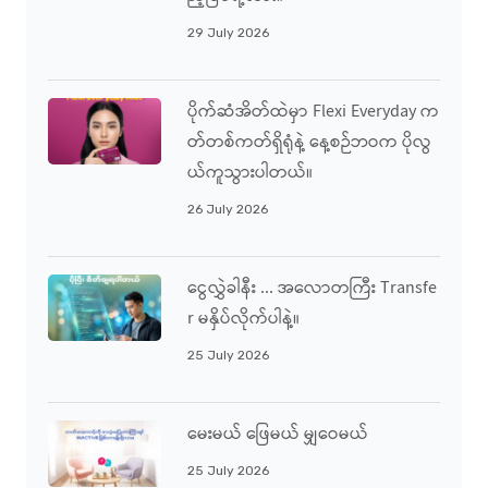
29 July 2026
ပိုက်ဆံအိတ်ထဲမှာ Flexi Everyday က
တ်တစ်ကတ်ရှိရုံနဲ့ နေ့စဉ်ဘဝက ပိုလွ
ယ်ကူသွားပါတယ်။
26 July 2026
ငွေလွှဲခါနီး ... အလောတကြီး Transfe
R မနှိပ်လိုက်ပါနဲ့။
25 July 2026
မေးမယ် ဖြေမယ် မျှဝေမယ်
25 July 2026