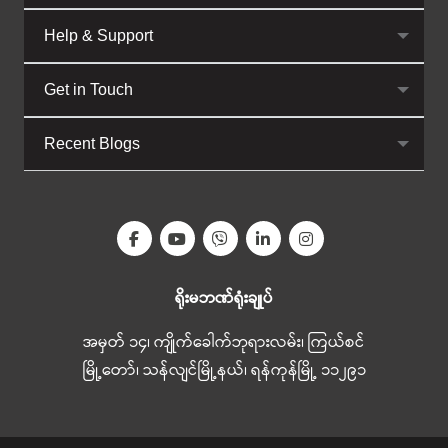
Help & Support
Get in Touch
Recent Blogs
ရိုးမဘဏ်ရုံးချုပ်
အမှတ် ၁၄၊ ကျိုက်ခေါက်ဘုရားလမ်း၊ ကြယ်စင်
မြို့တော်၊ သန်လျင်မြို့နယ်၊ ရန်ကုန်မြို့ ၁၁၂၉၁