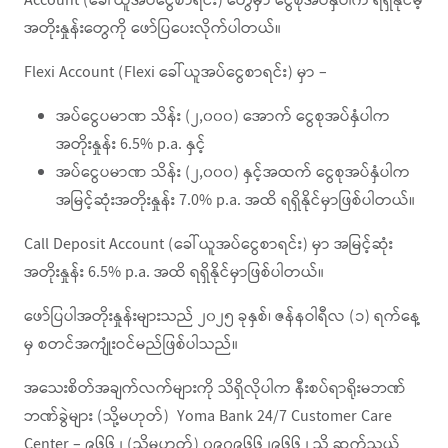
Account (ခေါ်ယူအပ်ငွေစာရင်း) တွေမှာ ငွေစုအပ်နှံပါက ရရှိနိုင်မဲ့
အတိုးနှုန်းတွေကို ဖော်ပြပေးလိုက်ပါတယ်။
Flexi Account (Flexi ခေါ်ယူအပ်ငွေစာရင်း) မှာ –
အပ်ငွေပမာဏ သိန်း (၂,၀၀၀) အောက် ငွေစုအပ်နှံပါက
အတိုးနှုန်း 6.5% p.a. နှင့်
အပ်ငွေပမာဏ သိန်း (၂,၀၀၀) နှင့်အထက် ငွေစုအပ်နှံပါက
အမြင့်ဆုံးအတိုးနှုန်း 7.0% p.a. အထိ ရရှိနိုင်မှာဖြစ်ပါတယ်။
Call Deposit Account (ခေါ်ယူအပ်ငွေစာရင်း) မှာ အမြင့်ဆုံး
အတိုးနှုန်း 6.5% p.a. အထိ ရရှိနိုင်မှာဖြစ်ပါတယ်။
ဖော်ပြပါအတိုးနှုန်းများသည် ၂၀၂၅ ခုနှစ်၊ ဇန်နဝါရီလ (၁) ရက်နေ့
မှ စတင်အကျုံးဝင်မည်ဖြစ်ပါသည်။
အသေးစိတ်အချက်လက်များကို သိရှိလိုပါက နီးစပ်ရာရိုးမဘဏ်
ဘဏ်ခွဲများ (သို့မဟုတ်) Yoma Bank 24/7 Customer Care
Center – ၉၆၆၂ (သို့မဟုတ်) ၀၉၇၉၆၆၂၉၆၆၂ သို့ ဆက်သွယ်