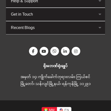
Help & Support
Get in Touch
Recent Blogs
ရိုးမဘဏ်ရုံးချုပ်
အမှတ် ၁၄၊ ကျိုက်ခေါက်ဘုရားလမ်း၊ ကြယ်စင်
မြို့တော်၊ သန်လျင်မြို့နယ်၊ ရန်ကုန်မြို့ ၁၁၂၉၁
MM
EN