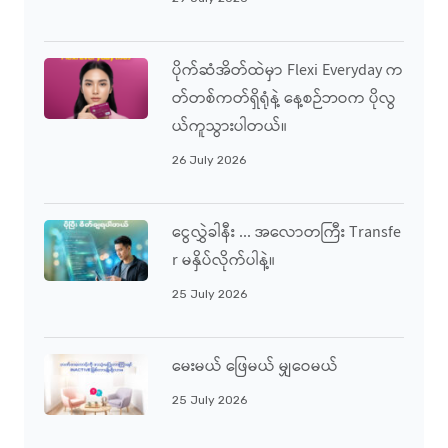
ပိုက်ဆံအိတ်ထဲမှာ Flexi Everyday က
တ်တစ်ကတ်ရှိရုံနဲ့ နေ့စဉ်ဘဝက ပိုလွ
ယ်ကူသွားပါတယ်။
26 July 2026
ငွေလွှဲခါနီး ... အလောတကြီး Transfe
R မနှိပ်လိုက်ပါနဲ့။
25 July 2026
မေးမယ် ဖြေမယ် မျှဝေမယ်
25 July 2026