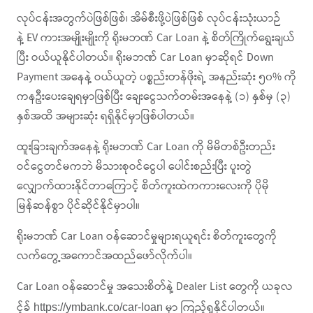
လုပ်ငန်းအတွက်ပဲဖြစ်ဖြစ်၊ အိမ်စီးဖို့ပဲဖြစ်ဖြစ် လုပ်ငန်းသုံးယာဉ်
နဲ့ EV ကားအမျိုးမျိုးကို ရိုးမဘဏ် Car Loan နဲ့ စိတ်ကြိုက်ရွေးချယ်
ပြီး ဝယ်ယူနိုင်ပါတယ်။ ရိုးမဘဏ် Car Loan မှာဆိုရင် Down
Payment အနေနဲ့ ဝယ်ယူတဲ့ ပစ္စည်းတန်ဖိုးရဲ့ အနည်းဆုံး ၅၀% ကို
ကနဦးပေးချေရမှာဖြစ်ပြီး ချေးငွေသက်တမ်းအနေနဲ့ (၁) နှစ်မှ (၃)
နှစ်အထိ အများဆုံး ရရှိနိုင်မှာဖြစ်ပါတယ်။
ထူးခြားချက်အနေနဲ့ ရိုးမဘဏ် Car Loan ကို မိမိတစ်ဦးတည်း
ဝင်ငွေတင်မကဘဲ မိသားစုဝင်ငွေပါ ပေါင်းစည်းပြီး ပူးတွဲ
လျှောက်ထားနိုင်တာကြောင့် စိတ်ကူးထဲကကားလေးကို ပိုမို
မြန်ဆန်စွာ ပိုင်ဆိုင်နိုင်မှာပါ။
ရိုးမဘဏ် Car Loan ဝန်ဆောင်မှုများရယူရင်း စိတ်ကူးတွေကို
လက်တွေ့အကောင်အထည်ဖော်လိုက်ပါ။
Car Loan ဝန်ဆောင်မှု အသေးစိတ်နဲ့ Dealer List တွေကို ယခုလ
င့်ခ်
မှာ ကြည့်ရှုနိုင်ပါတယ်။
https://ymbank.co/car-loan