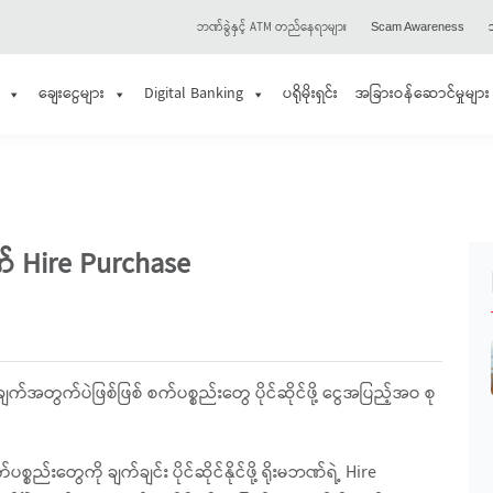
ဘဏ်ခွဲနှင့် ATM တည်နေရာများ
သ
Scam Awareness
ချေးငွေများ
Digital Banking
ပရိုမိုးရှင်း
အခြားဝန်ဆောင်မှုများ
ဏ် Hire Purchase
ျက်အတွက်ပဲဖြစ်ဖြစ် စက်ပစ္စည်းတွေ ပိုင်ဆိုင်ဖို့ ငွေအပြည့်အဝ စု
းတွေကို ချက်ချင်း ပိုင်ဆိုင်နိုင်ဖို့ ရိုးမဘဏ်ရဲ့ Hire