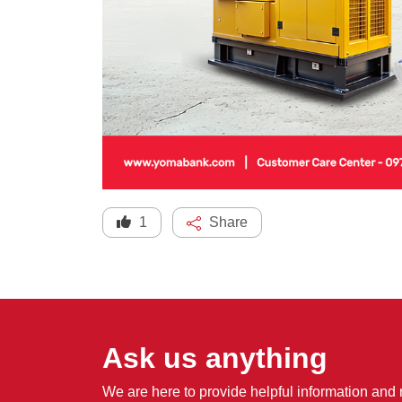
1
Share
Ask us anything
We are here to provide helpful information and