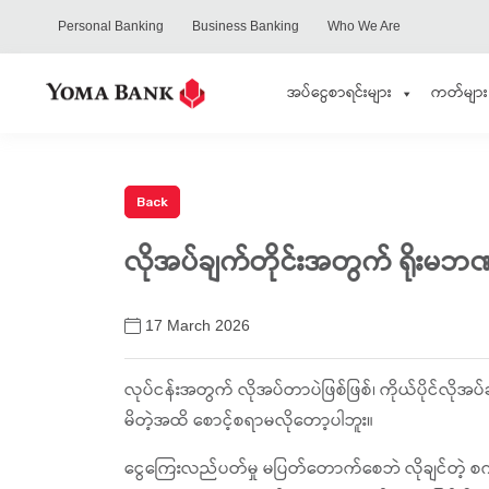
Personal Banking
Business Banking
Who We Are
အပ်ငွေစာရင်းများ
ကတ်များ
လိုအပ်ချက်တိုင်းအတွက် ရိုးမဘ
17 March 2026
လုပ်ငန်းအတွက် လိုအပ်တာပဲဖြစ်ဖြစ်၊ ကိုယ်ပိုင်လိုအပ်ခ
မိတဲ့အထိ စောင့်စရာမလိုတော့ပါဘူး။
ငွေကြေးလည်ပတ်မှု မပြတ်တောက်စေဘဲ လိုချင်တဲ့ စက်ပစ္စည်