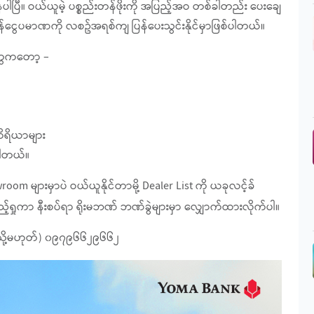
ပြီ။ ဝယ်ယူမဲ့ ပစ္စည်းတန်ဖိုးကို အပြည့်အဝ တစ်ခါတည်း ပေးချေ
န်ငွေပမာဏကို လစဥ်အရစ်ကျ ပြန်ပေးသွင်းနိုင်မှာဖြစ်ပါတယ်။
းတွေကတော့ –
ကိရိယာများ
စ်ပါတယ်။
 များမှာပဲ ဝယ်ယူနိုင်တာမို့ Dealer List ကို ယခုလင့်ခ်
ရှုကာ နီးစပ်ရာ ရိုးမဘဏ် ဘဏ်ခွဲများမှာ လျှောက်ထားလိုက်ပါ။
(သို့မဟုတ်) ၀၉၇၉၆၆၂၉၆၆၂