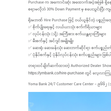
Purchase က အကောင်းဆုံး အထောက်အပံ့အဖြစ် ရှိနေပါ
စရာမလိုဘဲ 30% Down Payment မှ စပေးသွင်းပြီး ကျ
ရိုးမဘဏ် Hire Purchase ဖြင့် ဝယ်ယူနိုင်တဲ့ ပစ္စည်
✅ စိုက်ပျိုးရေးနှင့် လယ်ယာသုံး စက်ကိရိယာများ
✅ လုပ်ငန်းသုံး (သို့) အကြီးစား စက်ယန္တရားကြီးများ
✅ မီးစက်နှင့် အင်ဂျင်အမျိုးမျိုး
✅ ဆေးရုံ၊ ဆေးခန်းသုံး ဆေးဘက်ဆိုင်ရာ စက်ပစ္စည်း
✅ ပုံနှိပ်စက်နှင့် ပုံနှိပ်လုပ်ငန်းသုံး စက်ပစ္စည်းများ ဖြ
တရားဝင်ချိတ်ဆက်ထားတဲ့ Authorized Dealer Showroom
တွင် လေ့လာကြည့်
https://ymbank.co/hire-purchase
Yoma Bank 24/7 Customer Care Center – ၉၆၆၂ 