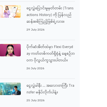
ငွေလွှဲပြောင်းမှုမှတ်တမ်း (Trans
Actions History) ကို ပြန်လည်
ဆန်းစစ်ကြည့်ဖြစ်ရဲ့လား။
29 July 2026
ပိုက်ဆံအိတ်ထဲမှာ Flexi Everyd
Ay ကတ်တစ်ကတ်ရှိရုံနဲ့ နေ့စဉ်ဘ
ဝက ပိုလွယ်ကူသွားပါတယ်။
26 July 2026
ငွေလွှဲခါနီး ... အလောတကြီး Tra
Nsfer မနှိပ်လိုက်ပါနဲ့။
25 July 2026