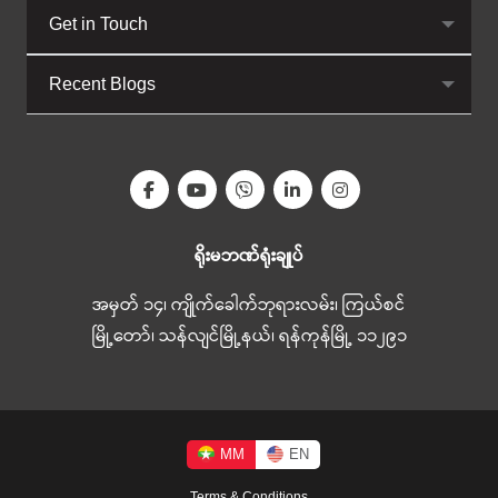
Get in Touch
Recent Blogs
ရိုးမဘဏ်ရုံးချုပ်
အမှတ် ၁၄၊ ကျိုက်ခေါက်ဘုရားလမ်း၊ ကြယ်စင်
မြို့တော်၊ သန်လျင်မြို့နယ်၊ ရန်ကုန်မြို့ ၁၁၂၉၁
MM
EN
Terms & Conditions