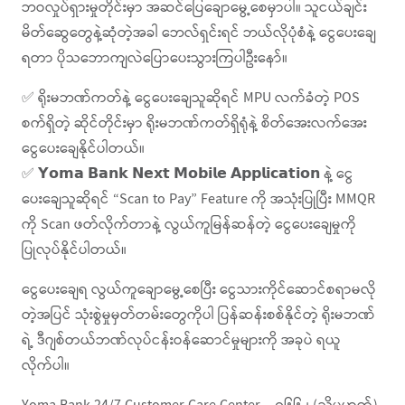
ဘဝလှုပ်ရှားမှုတိုင်းမှာ အဆင်ပြေချောမွေ့စေမှာပါ။ သူငယ်ချင်း
မိတ်ဆွေတွေနဲ့ဆုံတဲ့အခါ ဘေလ်ရှင်းရင် ဘယ်လိုပုံစံနဲ့ ငွေပေးချေ
ရတာ ပိုသဘောကျလဲပြောပေးသွားကြပါဦးနော်။
✅ ရိုးမဘဏ်ကတ်နဲ့ ငွေပေးချေသူဆိုရင် MPU လက်ခံတဲ့ POS
စက်ရှိတဲ့ ဆိုင်တိုင်းမှာ ရိုးမဘဏ်ကတ်ရှိရုံနဲ့ စိတ်အေးလက်အေး
ငွေပေးချေနိုင်ပါတယ်။
✅ 𝗬𝗼𝗺𝗮 𝗕𝗮𝗻𝗸 𝗡𝗲𝘅𝘁 𝗠𝗼𝗯𝗶𝗹𝗲 𝗔𝗽𝗽𝗹𝗶𝗰𝗮𝘁𝗶𝗼𝗻 နဲ့ ငွေ
ပေးချေသူဆိုရင် “Scan to Pay” Feature ကို အသုံးပြုပြီး MMQR
ကို Scan ဖတ်လိုက်တာနဲ့ လွယ်ကူမြန်ဆန်တဲ့ ငွေပေးချေမှုကို
ပြုလုပ်နိုင်ပါတယ်။
ငွေပေးချေရ လွယ်ကူချောမွေ့စေပြီး ငွေသားကိုင်ဆောင်စရာမလို
တဲ့အပြင် သုံးစွဲမှုမှတ်တမ်းတွေကိုပါ ပြန်ဆန်းစစ်နိုင်တဲ့ ရိုးမဘဏ်
ရဲ့ ဒီဂျစ်တယ်ဘဏ်လုပ်ငန်းဝန်ဆောင်မှုများကို အခုပဲ ရယူ
လိုက်ပါ။