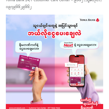
Yoma Bank 24/7 Customer Care Center – ၉၆၆၂ (သို့မဟုတ်)
၀၉၇၉၆၆၂၉၆၆၂