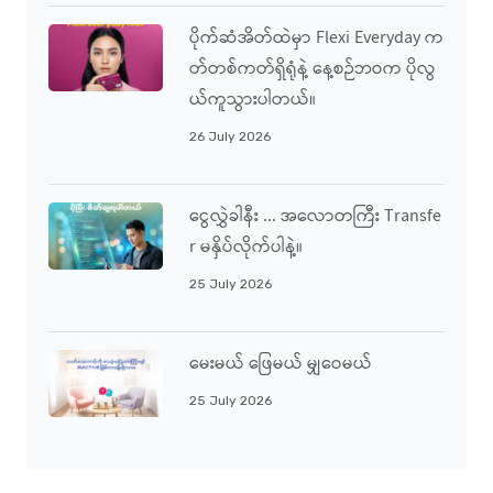
ပိုက်ဆံအိတ်ထဲမှာ Flexi Everyday က
တ်တစ်ကတ်ရှိရုံနဲ့ နေ့စဉ်ဘဝက ပိုလွ
ယ်ကူသွားပါတယ်။
26 July 2026
ငွေလွှဲခါနီး ... အလောတကြီး Transfe
R မနှိပ်လိုက်ပါနဲ့။
25 July 2026
မေးမယ် ဖြေမယ် မျှဝေမယ်
25 July 2026