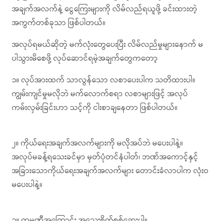
အချက်အလက်နဲ့ ငွေကြေးများကို လိမ်လည်ရယူဖို့ ခင်းထားတဲ့
အကွက်တစ်ခုသာ ဖြစ်ပါတယ်။
အလုပ်ရမယ်ဆိုတဲ့ မက်လုံးတွေပေးပြီး လိမ်လည်မှုများနောက် မ
ပါသွားမိစေဖို့ လုပ်ဆောင်ရမဲ့အချက်တွေကတော့
၁။ လုပ်အားထက် သာလွန်သော လစာပေးပါက သတိထားပါ။
ကျွမ်းကျင်မှုမလိုဘဲ မက်လောက်စရာ လစာများဖြင့် အလုပ်
ကမ်းလှမ်းခြင်းဟာ သင့်ကို ငါးစာချနေတာ ဖြစ်ပါတယ်။
၂။ ကိုယ်ရေးအချက်အလက်များကို မလိုအပ်ဘဲ မပေးပါနဲ့။
အလုပ်မခန့်ရသေးခင်မှာ မှတ်ပုံတင်နံပါတ်၊ ဘဏ်အကောင့်နှင့်
အခြားသောကိုယ်ရေးအချက်အလက်များ တောင်းခံလာပါက လုံးဝ
မပေးပါနဲ့။
၃။ ကုမ္ပဏီအကြောင်း အသေးစိတ်စစ်ဆေးပါ။