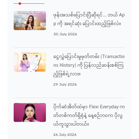
ဖုန်းအသစ်ပြောင်းပြီဆိုရင်... ဘယ် Ap
P ကို အရင်ဆုံး ပြောင်းထည့်ဖြစ်လဲ။
30 July 2026
ငွေလွှဲပြောင်းမှုမှတ်တမ်း (Transactio
Ns History) ကို ပြန်လည်ဆန်းစစ်ကြ
ည့်ဖြစ်ရဲ့လား။
29 July 2026
ပိုက်ဆံအိတ်ထဲမှာ Flexi Everyday က
တ်တစ်ကတ်ရှိရုံနဲ့ နေ့စဉ်ဘဝက ပိုလွ
ယ်ကူသွားပါတယ်။
26 July 2026