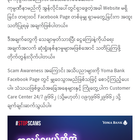
ကုမ္ပဏီနာမည်ကို အွန်လိုင်းပေါ်တွင်ရှာဖွေတဲ့အခါ Website မရှိ
ခြင်း၊ တရားဝင် Facebook Page တစ်ခုမျှ ရှာမတွေ့ခြင်းက အထူး
သတိပြုရမဲ့ အချက်ဖြစ်ပါတယ်။
ဒီအချက်တွေကို သေချာမှတ်သားပြီး ငွေကြေးနဲ့ကိုယ်ရေး
အချက်အလက် ဆုံးရှုံးနစ်နာမှုများမဖြစ်အောင် သတိပြုကြဖို့
တိုက်တွန်းလိုက်ပါတယ်။
Scam Awareness အကြောင်း အသိပညာများကို Yoma Bank
Facebook Page တွင် မျှဝေသွားမည်ဖြစ်သဖြင့် စောင့်ကြည့်ပေး
ပါ။ သံသယဖြစ်ဖွယ်အခြေအနေများနှင့် ကြုံတွေ့ပါက Customer
Care Center 24/7 ၉၆၆၂ (သို့မဟုတ်) ၀၉၇၉၆၆၂၉၆၆၂ သို့
ချက်ချင်းဆက်သွယ်ပါ။