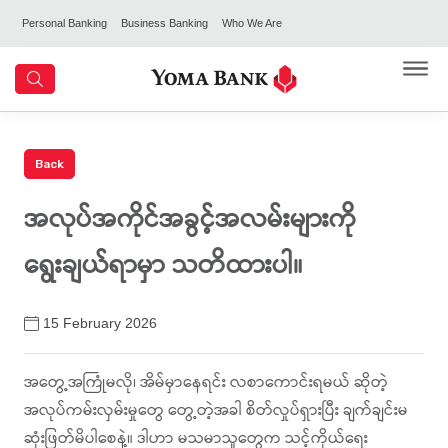
Personal Banking
Business Banking
Who We Are
အလုပ်အကိုင်အခွင့်အလမ်းများကို
ရွေးချယ်ရာမှာ သတိထားပါ။
15 February 2026
အတွေ့အကြုံမလို၊ အိမ်မှာနေရင်း လစာကောင်းရမယ် ဆိုတဲ့
အလုပ်ကမ်းလှမ်းမှုတွေ တွေ့တဲ့အခါ စိတ်လှုပ်ရှားပြီး ချက်ချင်းမ
ဆုံးဖြတ်မိပါစေနဲ့။ ဒါဟာ မသမာသူတွေက သင့်ကိုယ်ရေး