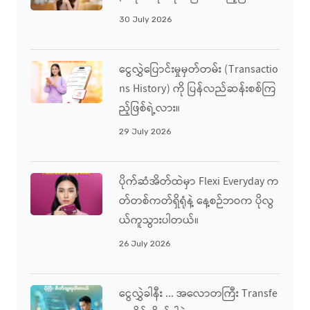
30 July 2026
ငွေလွှဲပြောင်းမှုမှတ်တမ်း (Transactio
Ns History) ကို ပြန်လည်ဆန်းစစ်ကြ
ည့်ဖြစ်ရဲ့လား။
29 July 2026
ပိုက်ဆံအိတ်ထဲမှာ Flexi Everyday က
တ်တစ်ကတ်ရှိရုံနဲ့ နေ့စဉ်ဘဝက ပိုလွ
ယ်ကူသွားပါတယ်။
26 July 2026
ငွေလွှဲခါနီး ... အလောတကြီး Transfe