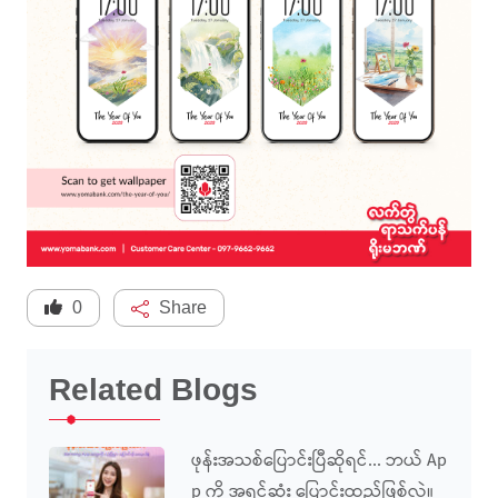
0
Share
Related Blogs
ဖုန်းအသစ်ပြောင်းပြီဆိုရင်... ဘယ် Ap
P ကို အရင်ဆုံး ပြောင်းထည့်ဖြစ်လဲ။