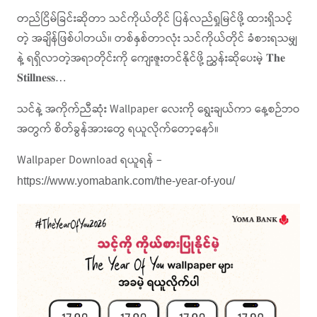
တည်ငြိမ်ခြင်းဆိုတာ သင်ကိုယ်တိုင် ပြန်လည်ရှုမြင်ဖို့ ထားရှိသင့်
တဲ့ အချိန်ဖြစ်ပါတယ်။ တစ်နှစ်တာလုံး သင်ကိုယ်တိုင် ခံစားရသမျှ
နဲ့ ရရှိလာတဲ့အရာတိုင်းကို ကျေးဇူးတင်နိုင်ဖို့ ညွှန်းဆိုပေးမဲ့ 𝐓𝐡𝐞
𝐒𝐭𝐢𝐥𝐥𝐧𝐞𝐬𝐬…
သင်နဲ့ အကိုက်ညီဆုံး Wallpaper လေးကို ရွေးချယ်ကာ နေ့စဉ်ဘဝ
အတွက် စိတ်ခွန်အားတွေ ရယူလိုက်တော့နော်။
Wallpaper Download ရယူရန် –
https://www.yomabank.com/the-year-of-you/