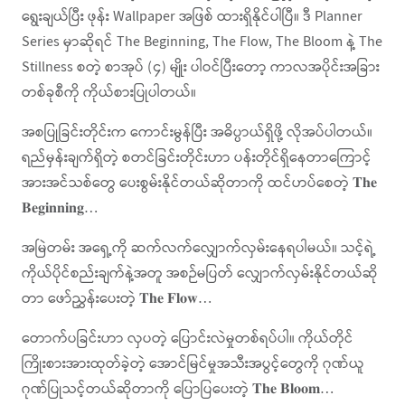
ရွေးချယ်ပြီး ဖုန်း Wallpaper အဖြစ် ထားရှိနိုင်ပါပြီ။ ဒီ Planner
Series မှာဆိုရင် The Beginning, The Flow, The Bloom နဲ့ The
Stillness စတဲ့ စာအုပ် (၄) မျိုး ပါဝင်ပြီးတော့ ကာလအပိုင်းအခြား
တစ်ခုစီကို ကိုယ်စားပြုပါတယ်။
အစပြုခြင်းတိုင်းက ကောင်းမွန်ပြီး အဓိပ္ပာယ်ရှိဖို့ လိုအပ်ပါတယ်။
ရည်မှန်းချက်ရှိတဲ့ စတင်ခြင်းတိုင်းဟာ ပန်းတိုင်ရှိနေတာကြောင့်
အားအင်သစ်တွေ ပေးစွမ်းနိုင်တယ်ဆိုတာကို ထင်ဟပ်စေတဲ့ 𝐓𝐡𝐞
𝐁𝐞𝐠𝐢𝐧𝐧𝐢𝐧𝐠…
အမြဲတမ်း အရှေ့ကို ဆက်လက်လျှောက်လှမ်းနေရပါမယ်။ သင့်ရဲ့
ကိုယ်ပိုင်စည်းချက်နဲ့အတူ အစဉ်မပြတ် လျှောက်လှမ်းနိုင်တယ်ဆို
တာ ဖော်ညွှန်းပေးတဲ့ 𝐓𝐡𝐞 𝐅𝐥𝐨𝐰…
တောက်ပခြင်းဟာ လှပတဲ့ ပြောင်းလဲမှုတစ်ရပ်ပါ။ ကိုယ်တိုင်
ကြိုးစားအားထုတ်ခဲ့တဲ့ အောင်မြင်မှုအသီးအပွင့်တွေကို ဂုဏ်ယူ
ဂုဏ်ပြုသင့်တယ်ဆိုတာကို ပြောပြပေးတဲ့ 𝐓𝐡𝐞 𝐁𝐥𝐨𝐨𝐦…