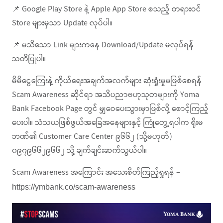
📌 Google Play Store နဲ့ Apple App Store စသည့် တရားဝင်
Store များမှသာ Update လုပ်ပါ။
📌 မသိသော Link များကနေ Download/Update မလုပ်ရန်
သတိပြုပါ။
မိမိငွေကြေးနဲ့ ကိုယ်ရေးအချက်အလက်များ ဆုံးရှုံးမှုမဖြစ်စေရန်
Scam Awareness ဆိုင်ရာ အသိပညာဗဟုသုတများကို Yoma
Bank Facebook Page တွင် မျှဝေပေးသွားမှာဖြစ်လို့ စောင့်ကြည့်
ပေးပါ။ သံသယဖြစ်ဖွယ်အခြေအနေများနှင့် ကြုံတွေ့ရပါက ရိုးမ
ဘဏ်၏ Customer Care Center ၉၆၆၂ (သို့မဟုတ်)
၀၉၇၉၆၆၂၉၆၆၂ သို့ ချက်ချင်းဆက်သွယ်ပါ။
Scam Awareness အကြောင်း အသေးစိတ်ကြည့်ရှုရန် –
https://ymbank.co/scam-awareness