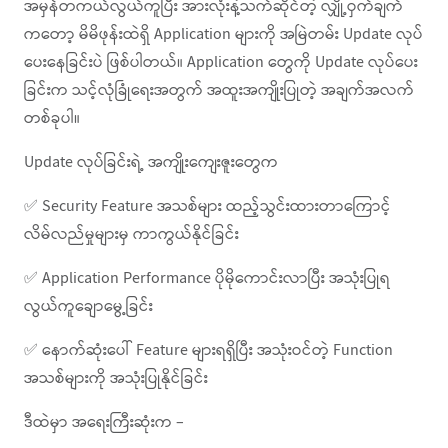
အမှန်တကယ်လွယ်ကူပြီး အားလုံးနဲ့သက်ဆိုင်တဲ့ လျှို့ဝှက်ချက်
ကတော့ မိမိဖုန်းထဲရှိ Application များကို အမြဲတမ်း Update လုပ်
ပေးနေခြင်းပဲ ဖြစ်ပါတယ်။ Application တွေကို Update လုပ်ပေး
ခြင်းက သင့်လုံခြုံရေးအတွက် အထူးအကျိုးပြုတဲ့ အချက်အလက်
တစ်ခုပါ။
Update လုပ်ခြင်းရဲ့ အကျိုးကျေးဇူးတွေက
✅ Security Feature အသစ်များ ထည့်သွင်းထားတာကြောင့်
လိမ်လည်မှုများမှ ကာကွယ်နိုင်ခြင်း
✅ Application Performance ပိုမိုကောင်းလာပြီး အသုံးပြုရ
လွယ်ကူချောမွေ့ခြင်း
✅ နောက်ဆုံးပေါ် Feature များရရှိပြီး အသုံးဝင်တဲ့ Function
အသစ်များကို အသုံးပြုနိုင်ခြင်း
ဒီထဲမှာ အရေးကြီးဆုံးက –