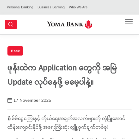
Personal Banking
Business Banking
Who We Are
ဖုန်းထဲက Application တွေကို အမြဲ
Update လုပ်နေဖို့ မမေ့ပါနဲ့။
17 November 2025
🔒 မိမိငွေကြေးနှင့် ကိုယ်ရေးအချက်အလက်များကို လုံခြုံအောင်
ထိန်းကျောင်းနိုင်ဖို့ အရေးကြီးဆုံး လျှို့ဝှက်ချက်တစ်ခု!