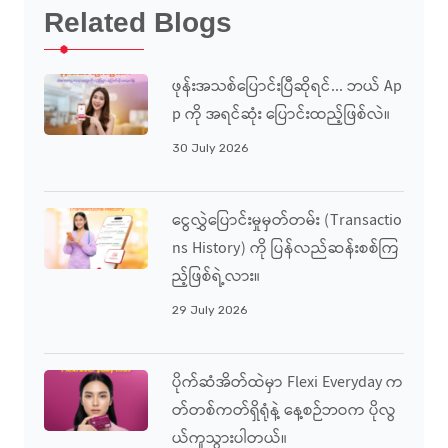
Related Blogs
ဖုန်းအသစ်ပြောင်းပြီဆိုရင်... ဘယ် Ap
P ကို အရင်ဆုံး ပြောင်းထည့်ဖြစ်လဲ။
30 July 2026
ငွေလွှဲပြောင်းမှုမှတ်တမ်း (Transactio
Ns History) ကို ပြန်လည်ဆန်းစစ်ကြ
ည့်ဖြစ်ရဲ့လား။
29 July 2026
ပိုက်ဆံအိတ်ထဲမှာ Flexi Everyday က
တ်တစ်ကတ်ရှိရုံနဲ့ နေ့စဉ်ဘဝက ပိုလွ
ယ်ကူသွားပါတယ်။