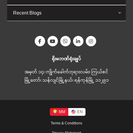
Recent Blogs
ရိုးမဘဏ်ရုံးချုပ်
အမှတ် ၁၄၊ ကျိုက်ခေါက်ဘုရားလမ်း၊ ကြယ်စင်
မြို့တော်၊ သန်လျင်မြို့နယ်၊ ရန်ကုန်မြို့ ၁၁၂၉၁
MM
EN
Terms & Conditions