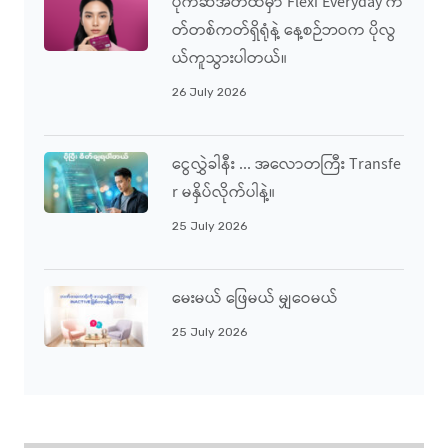
ပိုက်ဆံအိတ်ထဲမှာ Flexi Everyday က
တ်တစ်ကတ်ရှိရုံနဲ့ နေ့စဉ်ဘဝက ပိုလွ
ယ်ကူသွားပါတယ်။
26 July 2026
ငွေလွှဲခါနီး ... အလောတကြီး Transfe
R မနှိပ်လိုက်ပါနဲ့။
25 July 2026
မေးမယ် ဖြေမယ် မျှဝေမယ်
25 July 2026