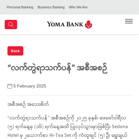
Personal Banking
Business Banking
Who We Are
“လက်တွဲရာသက်ပန်” အစီအစဉ်
5 February 2025
အစီအစဉ် အသေးစိတ်
“လက်တွဲရာသက်ပန်” အစီအစဉ်ကို ၂၀၂၅ ခုနှစ်၊ ဖေဖော်ဝါရီလ
(၅) ရက်နေ့မှ (၁၆) ရက်နေ့အထိ ပြုလုပ်သွားမှာဖြစ်ပြီး Sedona
Hotel မှ ၂ယောက်စာ Hi-Tea Set ကို ကံထူးရှင် (၅) ဦး ရွေးချယ်