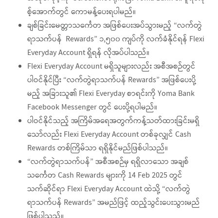
စ့်အောက်တွင် ကောမန့်ပေးရပါမည်။
ချစ်ခြင်းမေတ္တာသင်္ကေတ အဖြစ်ပေးအပ်သွားမည့် “လက်တွဲ
ရာသက်ပန် Rewards” ၁,၅၀၀ ကျပ်ကို လက်ခံနိုင်ရန် Flexi
Everyday Account ရှိရန် လိုအပ်ပါသည်။
Flexi Everyday Account မရှိသူများလည်း အစီအစဉ်တွင်
ပါဝင်နိုင်ပြီး “လက်တွဲရာသက်ပန် Rewards” အဖြစ်ပေးပို့
မည့် အခြားသူ၏ Flexi Everyday စာရင်းကို Yoma Bank
Facebook Messenger တွင် ပေးပို့ရပါမည်။
ပါဝင်နိုင်သည့် အကြိမ်အရေအတွက်ကန့်သတ်ထားခြင်းမရှိ
သော်လည်း Flexi Everyday Account တစ်ခုလျှင် Cash
Rewards တစ်ကြိမ်သာ ရရှိနိုင်မည်ဖြစ်ပါသည်။
“လက်တွဲရာသက်ပန်” အစီအစဉ်မှ ရရှိလာသော အချစ်
သင်္ကေတ Cash Rewards များကို 14 Feb 2025 တွင်
သက်ဆိုင်ရာ Flexi Everyday Account ထဲသို့ “လက်တွဲ
ရာသက်ပန် Rewards” အမည်ဖြင့် ထည့်သွင်းပေးသွားမည်
ဖြစ်ပါသည်။