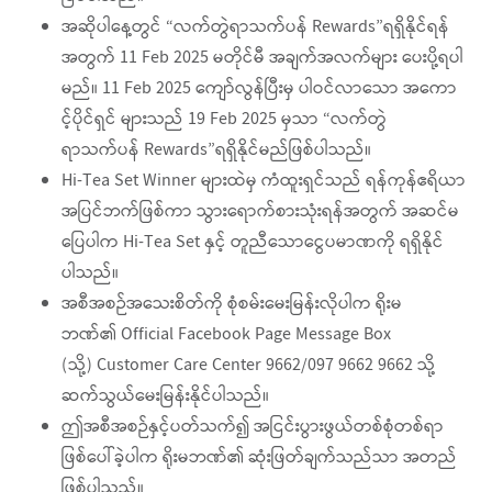
အဆိုပါနေ့တွင် “လက်တွဲရာသက်ပန် Rewards”ရရှိနိုင်ရန်
အတွက် 11 Feb 2025 မတိုင်မီ အချက်အလက်များ ပေးပို့ရပါ
မည်။ 11 Feb 2025 ကျော်လွန်ပြီးမှ ပါဝင်လာသော အကော
င့်ပိုင်ရှင် များသည် 19 Feb 2025 မှသာ “လက်တွဲ
ရာသက်ပန် Rewards”ရရှိနိုင်မည်ဖြစ်ပါသည်။
Hi-Tea Set Winner များထဲမှ ကံထူးရှင်သည် ရန်ကုန်ဧရိယာ
အပြင်ဘက်ဖြစ်ကာ သွားရောက်စားသုံးရန်အတွက် အဆင်မ
ပြေပါက Hi-Tea Set နှင့် တူညီသောငွေပမာဏကို ရရှိနိုင်
ပါသည်။
အစီအစဉ်အသေးစိတ်ကို စုံစမ်းမေးမြန်းလိုပါက ရိုးမ
ဘဏ်၏ Official Facebook Page Message Box
(သို့) Customer Care Center 9662/097 9662 9662 သို့
ဆက်သွယ်မေးမြန်းနိုင်ပါသည်။
ဤအစီအစဉ်နှင့်ပတ်သက်၍ အငြင်းပွားဖွယ်တစ်စုံတစ်ရာ
ဖြစ်ပေါ်ခဲ့ပါက ရိုးမဘဏ်၏ ဆုံးဖြတ်ချက်သည်သာ အတည်
ဖြစ်ပါသည်။