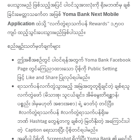
ပေးသွားမည် ဖြစ်သည့်အပြင် ပါဝင်သူအားလုံးကို ရိုးမဘဏ်မှ ချစ်
ခြင်းမေတ္တာသင်္ကေတ အဖြစ်
Yoma Bank Next Mobile
ထဲသို့ “လက်တွဲရာသက်ပန် Rewards” ၁,၅၀၀
Application
ကျပ် ထည့်သွင်းပေးသွားမည်ဖြစ်ပါသည်။
စည်းမျဉ်းသတ်မှတ်ချက်များ
ဤအစီအစဉ်တွင် ပါဝင်ရန်အတွက် Yoma Bank Facebook
Page တွင်ကြေညာထားသော ပိုစ့်ကို Public Setting
ဖြင့် Like and Share ပြုလုပ်ရပါမည်။
ရာသက်ပန်လက်တွဲသွားမည့် အမြဲအတူတူရှိချင်တဲ့ ချစ်ရသူ
လက်တွဲဖော် (မိသားစု၊ သူငယ်ချင်း၊ အိမ်မွေးတိရစ္ဆာန်၊
ပစ္စည်း ဒါမှမဟုတ် အစားအစာ) ရဲ့ ဓာတ်ပုံ တင်ပြီး၊
#လက်တွဲရာသက်ပန် #လက်တွဲရာသက်ပန်ရိုးမ
ဘဏ် Hashtag တွေနဲ့တကွ ချစ်တဲ့ မြတ်နိုးတဲ့ အကြောင်းပါ
တဲ့ Caption ရေးသားပြီး ပိုစ့်တင်ရပါမည်။
အဆိုပါ ပိုစ့်ကို Screenshot ရိုက်ပြီး Yoma Bank ၏ မူရင်းပို