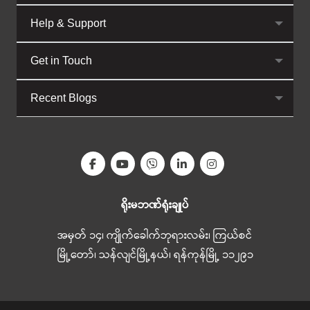
Help & Support
Get in Touch
Recent Blogs
ရိုးမဘဏ်ရုံးချုပ်
အမှတ် ၁၄၊ ကျိုက်ခေါက်ဘုရားလမ်း၊ ကြယ်စင်
မြို့တော်၊ သန်လျင်မြို့နယ်၊ ရန်ကုန်မြို့ ၁၁၂၉၁