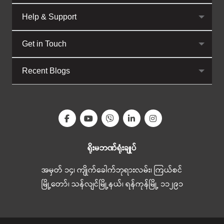
Help & Support
Get in Touch
Recent Blogs
ရိုးမဘဏ်ရုံးချုပ်
အမှတ် ၁၄၊ ကျိုက်ခေါက်ဘုရားလမ်း၊ ကြယ်စင်
မြို့တော်၊ သန်လျင်မြို့နယ်၊ ရန်ကုန်မြို့ ၁၁၂၉၁