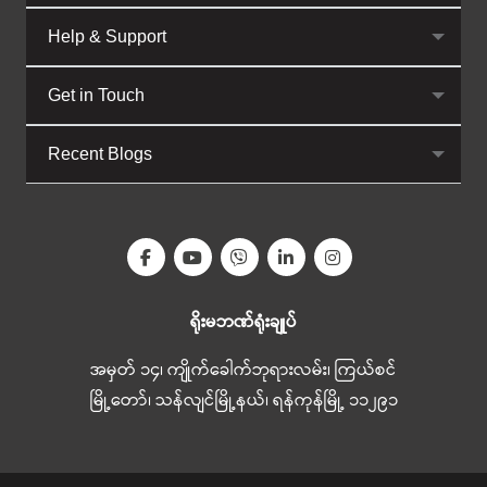
Help & Support
Get in Touch
Recent Blogs
ရိုးမဘဏ်ရုံးချုပ်
အမှတ် ၁၄၊ ကျိုက်ခေါက်ဘုရားလမ်း၊ ကြယ်စင်
မြို့တော်၊ သန်လျင်မြို့နယ်၊ ရန်ကုန်မြို့ ၁၁၂၉၁