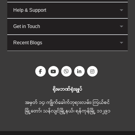
Help & Support
Get in Touch
Recent Blogs
ရိုးမဘဏ်ရုံးချုပ်
အမှတ် ၁၄၊ ကျိုက်ခေါက်ဘုရားလမ်း၊ ကြယ်စင်
မြို့တော်၊ သန်လျင်မြို့နယ်၊ ရန်ကုန်မြို့ ၁၁၂၉၁