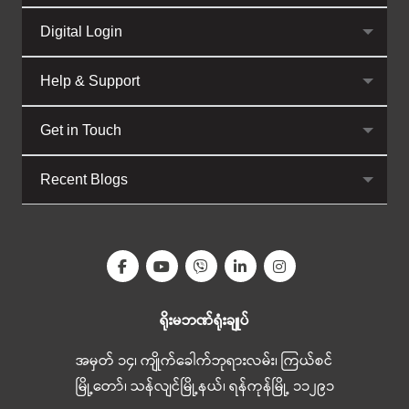
Digital Login
Help & Support
Get in Touch
Recent Blogs
ရိုးမဘဏ်ရုံးချုပ်
အမှတ် ၁၄၊ ကျိုက်ခေါက်ဘုရားလမ်း၊ ကြယ်စင်
မြို့တော်၊ သန်လျင်မြို့နယ်၊ ရန်ကုန်မြို့ ၁၁၂၉၁