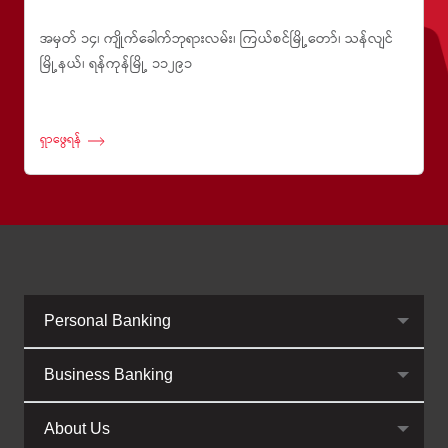
အမှတ် ၁၄၊ ကျိုက်ခေါက်ဘုရားလမ်း၊ ကြယ်စင်မြို့တော်၊ သန်လျင်
မြို့နယ်၊ ရန်ကုန်မြို့ ၁၁၂၉၁
ရှာဖွေရန်
Personal Banking
Business Banking
About Us