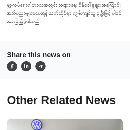
မ္ဘာ့ကပ်ရောဂါကာလအတွင်း ဘဏ္ဍာရေး စိန်ခေါ်မှုများအကြောင်း
အသိပညာမျှဝေပေးရန် သက်ဆိုင်ရာ ကျွမ်းကျင်သူ ၃ ဦးဖြင့် ပါဝင်
အားဖြည့်ခဲ့ပါသည်။
Share this news on
Other Related News