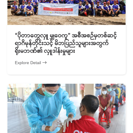
“ပိုတာတွေလှူ မျှဝေကူ” အစီအစဉ်မှတစ်ဆင့်
ရာဂိမုန်တိုင်းသင့် မိဘပြည်သူများအတွက်
ရိုးမဘဏ်၏ လှူဒါန်းမှုများ
Explore Detail