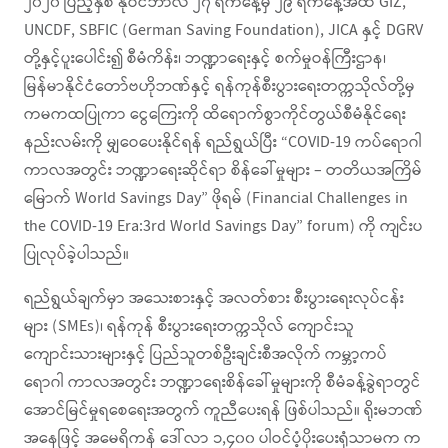
၂၀၂၀ ပြည့်နှစ် နိုဝင်ဘာလ ၂၇ ရက်နေ့မှ ၂၉ ရက်နေ့အထိ GIZ,
UNCDF, SBFIC (German Saving Foundation), JICA နှင့် DGRV
တို့နှင့်ပူးပေါင်း၍ စီမံကိန်း၊ ဘဏ္ဍာရေးနှင့် စက်မှုဝန်ကြီးဌာန၊
မြန်မာနိုင်ငံတော်ဗဟိုဘဏ်နှင့် ရန်ကုန်စီးပွားရေးတက္ကသိုလ်တို့မှ
ကမကထပြုကာ ငွေကြေးကို ထိရောက်စွာကိုင်တွယ်စီမံနိုင်ရေး
နည်းလမ်းကို မျှဝေပေးနိုင်ရန် ရည်ရွယ်ပြီး “COVID-19 ကပ်ရောဂါ
ကာလအတွင်း ဘဏ္ဍာရေးဆိုင်ရာ စိန်ခေါ်မှုများ – တတိယအကြိမ်
မြောက် World Savings Day” ဖိုရမ် (Financial Challenges in
the COVID-19 Era:3rd World Savings Day” forum) ကို ကျင်းပ
ပြုလုပ်ခဲ့ပါသည်။
ရည်ရွယ်ချက်မှာ အသေးစားနှင့် အလတ်စား စီးပွားရေးလုပ်ငန်း
များ (SMEs)၊ ရန်ကုန် စီးပွားရေးတက္ကသိုလ် ကျောင်းသူ
ကျောင်းသားများနှင့် ပြည်သူတစ်ဦးချင်းစီအလိုက် ကမ္ဘာ့ကပ်
ရောဂါ ကာလအတွင်း ဘဏ္ဍာရေးစိန်ခေါ်မှုများကို စီမံခန့်ခွဲရာတွင်
အောင်မြင်မှုရစေရေးအတွက် ကူညီပေးရန် ဖြစ်ပါသည်။ ရိုးမဘဏ်
အနေဖြင့် အမေရိကန် ဒေါ်လာ ၁,၄၀၀ ပါဝင်ပံ့ပိုးပေးရုံသာမက က