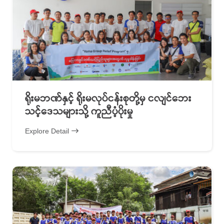
ရိုးမဘဏ်နှင့် ရိုးမလုပ်ငန်းစုတို့မှ ငလျင်ဘေး
သင့်ဒေသများသို့ ကူညီပံ့ပိုးမှု
Explore Detail