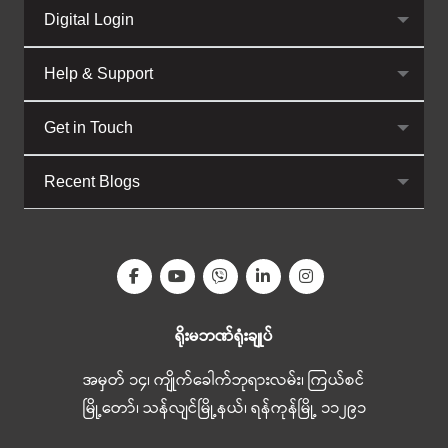
Digital Login
Help & Support
Get in Touch
Recent Blogs
ရိုးမဘဏ်ရုံးချုပ်
အမှတ် ၁၄၊ ကျိုက်ခေါက်ဘုရားလမ်း၊ ကြယ်စင်
မြို့တော်၊ သန်လျင်မြို့နယ်၊ ရန်ကုန်မြို့ ၁၁၂၉၁