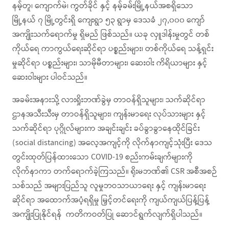
နမ့်တူ၊ ကျောက်မဲ၊ ကွတ်ခိုင် နှင့် နမ့်ခမ်းမြို့နယ်အစရှိသော
မြို့နယ် ၇ မြို့တွင်းရှိ ကျေးရွာ ၅၃ ရွာမှ ဒေသခံ ၂၇,၀၀၀ ကျော်
အကျိုးသက်ရောက်မှု ရှိမည် ဖြစ်သည်။ ယခု လှူဒါန်းမှုတွင် တစ်
ကိုယ်ရေ ကာကွယ်ရေးဆိုင်ရာ ပစ္စည်းများ၊ တစ်ကိုယ်ရေ သန့်ရှင်း
မှုဆိုင်ရာ ပစ္စည်းများ၊ သာမိုမီတာများ၊ ဆေးဝါး ကိရိယာများ နှင့်
ဆေးဝါးများ ပါဝင်သည်။
အခမ်းအနားသို့ လားရှိုးဘဏ်ခွဲမှ တာဝန်ရှိသူများ၊ သက်ဆိုင်ရာ
ဌာနအသီးသီးမှ တာဝန်ရှိသူများ၊ ကျန်းမာရေး လုပ်သားများ နှင့်
သက်ဆိုင်ရာ ပုဂ္ဂိုလ်များက အချင်းချင်း ခပ်ခွာခွာနေထိုင်ခြင်း
(social distancing) အလေ့အကျင့်ကို လိုက်နာကျင့်သုံးပြီး ဒေသ
တွင်းထုတ်ပြန်ထားသော COVID-19 စည်းကမ်းချက်များကို
လိုက်နာကာ တက်ရောက်ခဲ့ကြသည်။ ရိုးမဘဏ်၏ CSR အစီအစဉ်
သစ်သည် အများပြည်သူ လူမှုဘဝသာယာရေး နှင့် ကျန်းမာရေး
ဆိုင်ရာ အထောက်အပံ့ရရှိမှု မြှင့်တင်ရေးကို ကျယ်ကျယ်ပြန့်ပြန့်
အကျိုးပြုနိုင်ရန် ကတိကဝတ်ပြု ဆောင်ရွက်လျက်ရှိပါသည်။