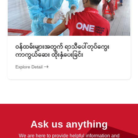
ဝန်ထမ်းများအတွက် ရာသီပေါ်တုပ်ကွေး
ကာကွယ်ဆေး ထိုးနှံပေးခြင်း
Explore Detail
Ask us anything
We are here to provide helpful information and