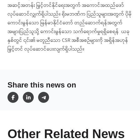
အဆင့်အတန်း မြှင့်တင်နိုင်ရေးအတွက် အကောင်အထည်ဖော်
လုပ်ဆောင်လျှက်ရှိပါသည်။ ရိုးမဘဏ်က ပြည်သူများအတွက် ပိုမို
ကောင်းမွန်သော မြန်မာနိုင်ငံတော် တည်ဆောက်ရန်အတွက်
အများပြည်သူသို့ ကောင်းမွန်သော သက်ရောက်မှုရရှိစေရန် ယခု
နှစ်တွင် ၎င်း၏ မတူညီသော CSR အစီအစဉ်များကို အရှိန်အဟုန်
မြှင့်တင် လုပ်ဆောင်ပေးလျက်ရှိပါသည်။
Share this news on
Other Related News