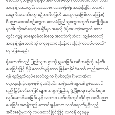
ဆေးဝါးကုသမှုရရှိရေးမှာ အခက်အခဲတွေ ရှိလာစေပါတယ်။ ဘဏ်
အနေနဲ့ ဒေသတွင်း ဘာသာစကားအမျိုးမျိုး အသုံးပြုပြီး သတင်း
အချက်အလက်တွေ စဉ်ဆက်မပြတ် ပေးသွားမှာဖြစ်တာကြောင့်
ဒီပညာပေးအစီစဉ်တွေက ဒေသခံပြည်သူတွေအတွက် အကျိုးရှိစေ
မှာပါ။ လိုအပ်နေတဲ့အချိန်မှာ အခုလို ပံ့ပိုးပေးတဲ့အတွက် ဒေသ
တွင်း ကျန်းမာရေးဝန်ထမ်းတွေ အားလုံးကိုယ်စား ကျွန်တော်တို့
အနေနဲ့ ရိုးမဘဏ်ကို ကျေးဇူးတင်ကြောင်း ပြောကြားလိုပါတယ်”
ဟု‌ ပြောသည်။
ရိုးမဘဏ်သည် ပြည်သူအများကို မျှဝေခြင်း အစီအစဉ်ကို ဖန်တီး
ပေးခြင်းဖြင့် ပိုမို ကောင်းမွန်သော မြန်မာနိုင်ငံတော် တည်ဆောက်
ရန် ရည်ရွယ်လုပ်ဆောင်လျှက် ရှိပါသည်။ ရိုးမဘဏ်က
ငွေရေးကြေးရေးစနစ် ပုံဖော်ခြင်း၊ အမျိုးသမီးများ၏ စွမ်းဆောင်
ရည် မြှင့်တင်ပေးခြင်းများ၊ အများပြည်သူ ဖွံ့ဖြိုးရေး လုပ်ငန်းများ
လုပ်ဆောင်ပေးခြင်း နှင့် သဘာဝ ပတ်ဝန်းကျင်ဆိုင်ရာ အသိပညာ
ပေးခြင်း အစရှိသည့် ကောင်းမွန်သော သက်ရောက်မှုရှိသည့်
အစီအစဉ်များကို လုပ်ဆောင်ခြင်းဖြင့် လက်ရှိ လူနေမှု