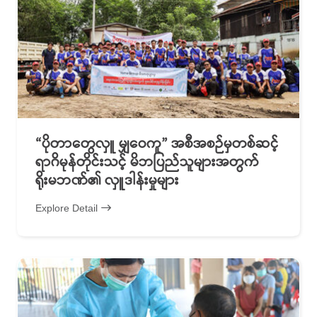
“ပိုတာတွေလှူ မျှဝေကူ” အစီအစဉ်မှတစ်ဆင့်
ရာဂိမုန်တိုင်းသင့် မိဘပြည်သူများအတွက်
ရိုးမဘဏ်၏ လှူဒါန်းမှုများ
Explore Detail