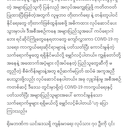
တဲ့ အများပြည်သူကို ပြန်လည် အလုပ်အကျွေးပြုဖို့ ကတိတဝတ်
ပြုထားပြီးဖြစ်တဲ့အတွက် လူမှုဘဝ တိုးတက်ရေး နဲ့ တန်းတူပါဝင်
နိုင်ရေးတွေ တိုးတက်ဖြစ်ထွန်းစေဖို့ အဓိကထား လုပ်ဆောင်ပေး
သွားမှာပါ။ ဒီအစီအစဉ်ကနေ အများပြည်သူအပေါ် ကပ်ရောဂါ
ဘေး ရင်ဆိုင်ကြုံတွေနေရတာတွေ ကျော်လွှားကာ COIVD-19 ကု
သရေး၊ ကာကွယ်ရေးဆိုင်ရာများနဲ့ ပတ်သတ်ပြီး ကောင်းမွန်တဲ့
သက်ရောက်မှုတွေ ရရှိနိုင်မယ်လို့ မျှော်လင့်ပါတယ်။ ကျွန်တော်တို့
အနေနဲ့ အထောက်အပံ့များ လိုအပ်နေတဲ့ ပြည်သူတွေဆီကို မ
တူညီတဲ့ စီမံကိန်းများနဲ့အတူ စဉ်ဆက်မပြတ် ထပ်မံ အကူအညီ
ပေးသွားဖို့လည်း လုပ်ဆောင်နေပါတယ်။ အခု လှူဒါန်းမှု အစီအစဉ်
ကတစ်ဆင့် ဒီဒေသ တွင်းမှာရှိတဲ့ COIVD-19 ကာကွယ်ရေးနှင့်
ပတ်သတ်ပြီး အများပြည်သူများအပေါ် ကောင်းမွန်သော
သက်ရောက်မှုများ ရရှိမယ်လို့ မျှော်လင့်မိပါတယ်”ဟု ပြော
ကြားသည်။
ရိုးမဘဏ်က ယင်းဒေသရှိ ကျန်းမာရေး လုပ်သား ၇၀ ဦးကို ၎င်း