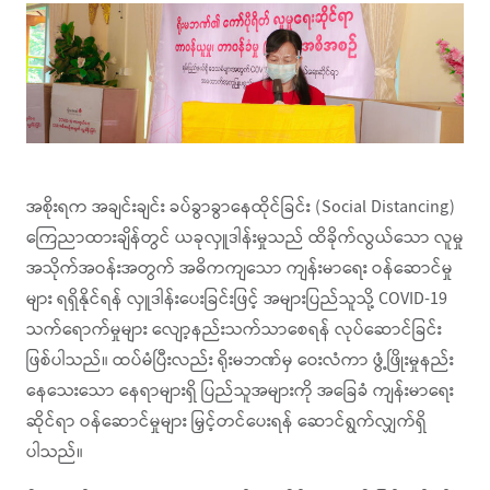
အစိုးရက အချင်းချင်း ခပ်ခွာခွာနေထိုင်ခြင်း (Social Distancing)
ကြေညာထားချိန်တွင် ယခုလှူဒါန်းမှုသည် ထိခိုက်လွယ်သော လူမှု
အသိုက်အဝန်းအတွက် အဓိကကျသော ကျန်းမာရေး ဝန်ဆောင်မှု
များ ရရှိနိုင်ရန် လှူဒါန်းပေးခြင်းဖြင့် အများပြည်သူသို့ COVID-19
သက်ရောက်မှုများ လျော့နည်းသက်သာစေရန် လုပ်ဆောင်ခြင်း
ဖြစ်ပါသည်။ ထပ်မံပြီးလည်း ရိုးမဘဏ်မှ ဝေးလံကာ ဖွံ့ဖြိုးမှုနည်း
နေသေးသော နေရာများရှိ ပြည်သူအများကို အခြေခံ ကျန်းမာရေး
ဆိုင်ရာ ဝန်ဆောင်မှုများ မြှင့်တင်ပေးရန် ဆောင်ရွက်လျှက်ရှိ
ပါသည်။