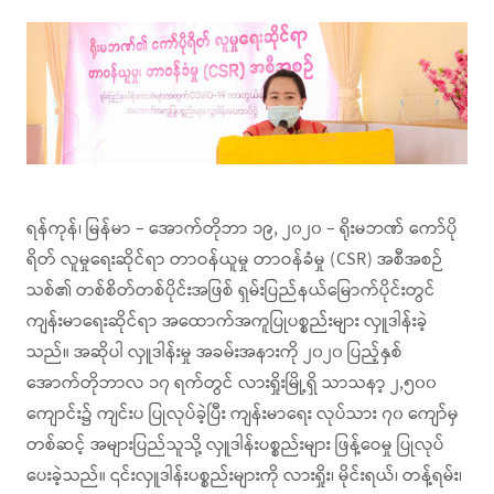
ရန်ကုန်၊ မြန်မာ – အောက်တိုဘာ ၁၉, ၂၀၂၀ – ရိုးမဘဏ် ကော်ပို
ရိတ် လူမှုရေးဆိုင်ရာ တာဝန်ယူမှု တာဝန်ခံမှု (CSR) အစီအစဉ်
သစ်၏ တစ်စိတ်တစ်ပိုင်းအဖြစ် ရှမ်းပြည်နယ်မြောက်ပိုင်းတွင်
ကျန်းမာရေးဆိုင်ရာ အထောက်အကူပြုပစ္စည်းများ လှူဒါန်းခဲ့
သည်။ အဆိုပါ လှူဒါန်းမှု အခမ်းအနားကို ၂၀၂၀ ပြည့်နှစ်
အောက်တိုဘာလ ၁၇ ရက်တွင် လားရှိုးမြို့ရှိ သာသနာ့ ၂,၅၀၀
ကျောင်း၌ ကျင်းပ ပြုလုပ်ခဲ့ပြီး ကျန်းမာရေး လုပ်သား ၇၀ ကျော်မှ
တစ်ဆင့် အများပြည်သူသို့ လှူဒါန်းပစ္စည်းများ ဖြန့်ဝေမှု ပြုလုပ်
ပေးခဲ့သည်။ ၎င်းလှူဒါန်းပစ္စည်းများကို လားရှိုး၊ မိုင်းရယ်၊ တန့်ရမ်း၊