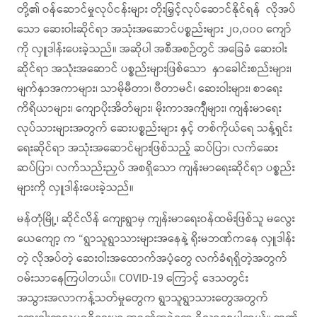
တို့၏ ဝန်ဆောင်မှုလုပ်ငန်းများ တိုးမြှင့်လုပ်ဆောင်နိုင်ရန် လိုအပ်
သော ဆေးဝါးဆိုင်ရာ အသုံးအဆောင်ပစ္စည်းများ ၂၀,၀၀၀ ကျော်
ကို လှူဒါန်းပေးခဲ့သည်။ အဆိုပါ အစီအစဉ်တွင် အခြေခံ ဆေးဝါး
ဆိုင်ရာ အသုံးအဆောင် ပစ္စည်းများဖြစ်သော နှာခေါင်းစည်းများ၊
မျက်နှာအကာများ၊ သာမိုမီတာ၊ ဗီတာမင်၊ ဆေးဝါးများ၊ စာရေး
ကိရိယာများ၊ ကျောပိုးအိတ်များ၊ မိုးကာအကျ်ီများ၊ ကျန်းမာရေး
လုပ်သားများအတွက် ဆေးပစ္စည်းများ နှင့် တစ်ကိုယ်ရေ သန့်ရှင်း
ရေးဆိုင်ရာ အသုံးအဆောင်များဖြစ်သည့် ဆပ်ပြာ၊ လက်ဆေး
ဆပ်ပြာ၊ လက်သည်းညှပ် အစရှိသော ကျန်းမာရေးဆိုင်ရာ ပစ္စည်း
များကို လှူဒါန်းပေးခဲ့သည်။
မန်တုံမြို့၊ ဆိုင်လိန် ကျေးရွာမှ ကျန်းမာရေးဝန်ထမ်းဖြစ်သူ မလွေး
ယေကျော့ က “ရွာသူရွာသားများအနေနဲ့ ရိုးမဘဏ်ကနေ လှူဒါန်း
တဲ့ လိုအပ်တဲ့ ဆေးဝါးအထောက်အပံ့တွေ လက်ခံရရှိတဲ့အတွက်
ဝမ်းသာနေကြပါတယ်။ COVID-19 ကြောင့် ဒေသတွင်း
အသွားအလာကန့်သတ်မှုတွေက ရွာသူရွာသားတွေအတွက်