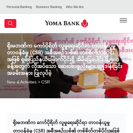
Personal Banking
Business Banking
Who We Are
ရိုးမဘဏ်က ကော်ပိုရိတ် လူမှုရေးဆိုင်ရာ တာဝန်ယူမှု
တာဝန်ခံမှု (CSR) အစီအစဉ်သစ်၏ တစ်စိတ်တစ်ပိုင်း
အဖြစ် ရှမ်းပြည်နယ်မြောက်ပိုင်းရှိ အိမ်ခြေပေါင်း ၆,၅၀၀
ခန့်အတွက် လိုအပ်သော ဆေးဝါးပစ္စည်းများ လှူဒါန်းခြင်း
အခမ်းအနား ပြုလုပ်ခဲ့
New & Activities
> CSR
ရိုးမဘဏ်က ကော်ပိုရိတ် လူမှုရေးဆိုင်ရာ တာဝန်ယူမှု
တာဝန်ခံမှု (CSR) အစီအစဉ်သစ်၏ တစ်စိတ်တစ်ပိုင်းအဖြစ်