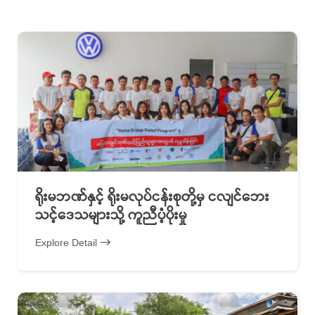
ရိုးမဘဏ်နှင့် ရိုးမလုပ်ငန်းစုတို့မှ ငလျင်ဘေး
သင့်ဒေသများသို့ ကူညီပံ့ပိုးမှု
Explore Detail