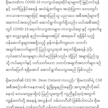
ရိုးမဘဏ်က COVID-19 ကာကွယ်ရေးဆိုင်ရာများကို မြှင့်တင်ရန်
နှင့် သတိပြုနိုင်စေရန် အသံချဲ့စက်များ အသုံးပြုကာ ဒေသတွင်း
ဘာသာစကားများဖြင့် အများပြည်သူ ပညာပေး အစီအစဉ်များကို
အကောင်အထည်ဖော် ဆောင်ရွက်လျက်ရှိသည်။ ယင်းအစီအစဉ်
တွင် COVID-19 ရောဂါလက္ခဏာများ၊ ကာကွယ်ရေး နှင့် ကူးစက်မှု
များ လျှော့ချရန် နည်းလမ်းများအပြင် အရေးပေါ် ရရှိနိုင်သည့်
ဝန်ဆောင်မှုများအစရှိသည့် မှန်ကန်တိကျသော သတင်း
အချက်အလက်များကို ပြည်သူလူထုထံ ရောက်ရှိစေရန် ပံ့ပိုး
လုပ်ဆောင်ပေးမှုများ ပါဝင်မည်ဖြစ်သည်။ ထို့ပြင် အများပြည်သူ
သို့ ကပ်ရောဂါနှင့် ပတ်သတ်သော သတင်းအချက်အလက်များ စဉ်
ဆက်မပြတ် ရရှိအောင် ဆောင်ရွက်ပေးသွားမည် ဖြစ်သည်။
ရိုးမဘဏ်၏ CEO Mr. Dean Cleland ကလည်း “ရိုးမဘဏ်ရဲ့ CSR
အစီအစဉ်သစ်ကနေတဆင့် ဖွံ့ဖြိုးမှုနည်းနေပြီး အကူအညီလိုအပ်
နေတဲ့ ဒေသတွေမှာရှိတဲ့ ပြည်သူတွေကို ကူညီခွင့်ရတဲ့အတွက်
ကျွန်တော်တို့ အနေနဲ့ အလွန်ပင် ဝမ်းသာပီတိ ဖြစ်မိပါတယ်။ ရိုးမ
ဘဏ်အနေနဲ့ ကျွန်တော်တို့ ဝန်ဆောင်မှုပေးသောနေရာတွေမှာရှိ