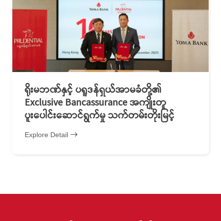
ရိုးမဘဏ်နှင့် ပရူဒန်ရှယ်အာမခံတို့၏
Exclusive Bancassurance အကျိုးတူ
ပူးပေါင်းဆောင်ရွက်မှု သက်တမ်းတိုးမြင့်
Explore Detail