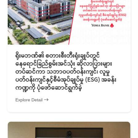
ရိုးမဘဏ်၏ စတားစီးတီးရုံးချုပ်တွင်
နေရောင်ခြည်စွမ်းအင်သုံး ဆိုလာပြားများ
တပ်ဆင်ကာ သဘာဝပတ်ဝန်းကျင်၊ လူမှု
ပတ်ဝန်းကျင်နှင့်စီမံအုပ်ချုပ်မှု (ESG) အခန်း
ကဏ္ဍကို ပုံဖော်ဆောင်ရွက်ခဲ့
Explore Detail