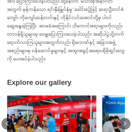
အား ပြောကြားပေးခဲ့ပါသည်။ ထို့နောက် ‘မိသားစုအနာဂတ်
အတွက် မှန်ကန်သော ရင်းနှီးမြှုပ်နှံမှု’ ခေါင်းစဥ်ဖြင့် ‌‌ဆရာဦးတင်ဇံ
ကျော်၊ ကိုကျော်ဆန်းလင်းနှင့် ကိုနိုင်လင်းအောင်တို့မှ ပါဝင်
ဆွေးနွေး‌ခဲ့ကြပြီး အာမခံအကြောင်း သိကောင်းစရာများကိုလည်း
တာဝန်ရှိသူများမှ ဝေမျှပြောကြားပေးခဲ့ပါသည်။ အဆိုပါပွဲသို့တက်
ရောက်လာကြသူများအတွက်လည်း ရိုးမဘဏ်နှင့် အခြားအဖွဲ့
အစည်းများမှ ဝန်ဆောင်မှုများနှင့် အထူးအခွင့်အရေးပရိုမိုးရှင်းတွေ
ကို ပေးအပ်ခဲ့ပါသည်။
Explore our gallery