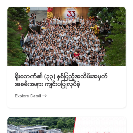
ရိုးမဘဏ်၏ (၃၃) နှစ်ပြည့်အထိမ်းအမှတ်
အခမ်းအနား ကျင်းပပြုလုပ်ခဲ့
Explore Detail