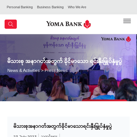
Personal Banking
Business Banking
Who We Are
မိသားစု အနာဂတ်အတွက် ခိုင်မာသော ရင်းနှီးမြှုပ်နှံမှုပွဲ
News & Activities
> Press News
မိသားစုအနာဂတ်အတွက်ခိုင်မာသောရင်းနှီးမြှုပ်နှံမှုပွဲ
သတင်းများ
23 July 2023