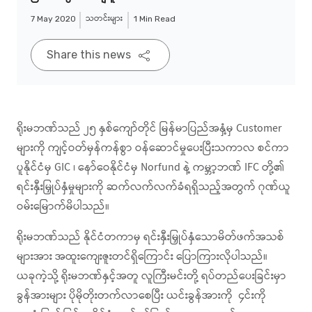
သတင်းများ
7 May 2020
1 Min Read
Share this news
ရိုးမဘဏ်သည် ၂၅ နှစ်ကျော်တိုင် မြန်မာပြည်အနှံ့မှ Customer
များကို ကျင့်ဝတ်မှန်ကန်စွာ ဝန်ဆောင်မှုပေးပြီးသကာလ စင်ကာ
ပူနိုင်ငံမှ GIC ၊ နော်ဝေနိုင်ငံမှ Norfund နဲ့ ကမ္ဘာ့ဘဏ် IFC တို့၏
ရင်းနှီးမြှုပ်နှံမှုများကို ဆက်လက်လက်ခံရရှိသည့်အတွက် ဂုဏ်ယူ
ဝမ်းမြောက်မိပါသည်။
ရိုးမဘဏ်သည် နိုင်ငံတကာမှ ရင်းနှီးမြှုပ်နှံသောမိတ်ဖက်အသစ်
များအား အထူးကျေးဇူးတင်ရှိကြောင်း ပြောကြားလိုပါသည်။
ယခုကဲ့သို့ ရိုးမဘဏ်နှင့်အတူ လူကြီးမင်းတို့ ရပ်တည်ပေးခြင်းမှာ
ခွန်အားများ ပိုမိုတိုးတက်လာစေပြီး ယင်းခွန်အားကို ၄င်းကို