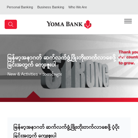
Personal Banking
Business Banking
Who We Are
မြန်မာ့အနာဂတ် ဆက်လက်ဖွံ့ဖြိုးတိုးတက်လာစေဖို့ ပံ့ပိုး
ခြင်းအတွက် ကျေးဇူးပါ
> သတင်းများ
New & Activities
မြန်မာ့အနာဂတ် ဆက်လက်ဖွံ့ဖြိုးတိုးတက်လာစေဖို့ ပံ့ပိုး
ခြင်းအတွက် ကျေးဇူးပါ