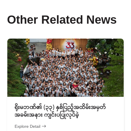
Other Related News
ရိုးမဘဏ်၏ (၃၃) နှစ်ပြည့်အထိမ်းအမှတ်
အခမ်းအနား ကျင်းပပြုလုပ်ခဲ့
Explore Detail