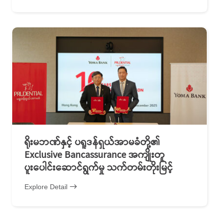
ရိုးမဘဏ်နှင့် ပရူဒန်ရှယ်အာမခံတို့၏
Exclusive Bancassurance အကျိုးတူ
ပူးပေါင်းဆောင်ရွက်မှု သက်တမ်းတိုးမြင့်
Explore Detail