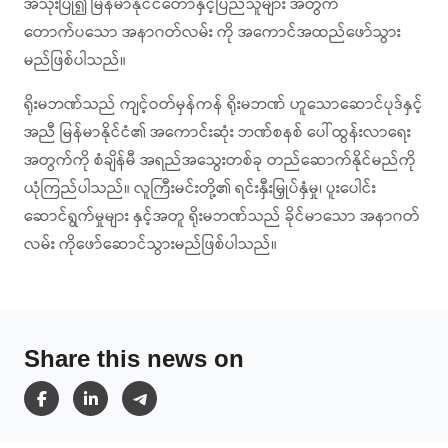
အသုံးပြု၍ မြန်မာနိုင်ငံတော်နှင့်ပြည်သူများ အတွက်
တောက်ပသော အနာဂတ်လမ်း ကို အကောင်အထည်ဖော်သွား
မည်ဖြစ်ပါသည်။
ရိုးမဘဏ်သည် ကျင့်ဝတ်မှန်ကန် ရိုးမဘဏ် ဟူသောဆောင်ပုဒ်နှင့်
အညီ မြန်မာနိုင်ငံ၏ အ‌ကောင်းဆုံး ဘဏ်စနစ် ပေါ်ထွန်းလာရေး
အတွက်ကို စံချိန်မီ အရည်အသွေးတစ်ခု တည်ဆောက်နိုင်မည်ကို
ယုံကြည်ပါသည်။ လူကြီးမင်းတို့၏ ရင်းနှီးမြှုပ်နှံမှု၊ ပူးပေါင်း
ဆောင်ရွက်မှုများ နှင့်အတူ ရိုးမဘဏ်သည် ခိုင်မာသော အနာဂတ်
လမ်း ကိုဖော်ဆောင်သွားမည်ဖြစ်ပါသည်။
Share this news on