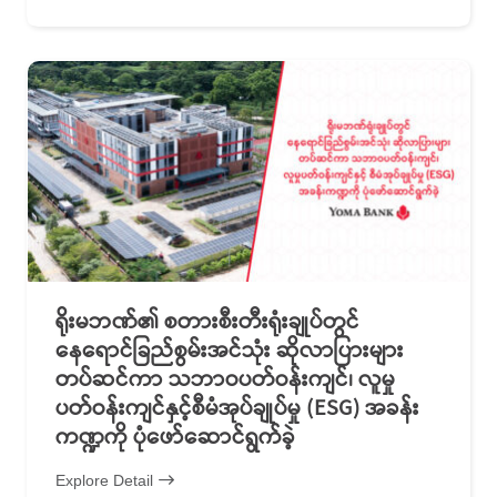
ရိုးမဘဏ်၏ စတားစီးတီးရုံးချုပ်တွင်
နေရောင်ခြည်စွမ်းအင်သုံး ဆိုလာပြားများ
တပ်ဆင်ကာ သဘာဝပတ်ဝန်းကျင်၊ လူမှု
ပတ်ဝန်းကျင်နှင့်စီမံအုပ်ချုပ်မှု (ESG) အခန်း
ကဏ္ဍကို ပုံဖော်ဆောင်ရွက်ခဲ့
Explore Detail