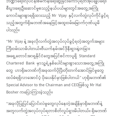
ဘဏ္ဍာရေး၊လုပ်ငန်းစီမံကိန်းရေးဆွဲခြင်း၊ကော်ပိုရိတ်အုပ်ချုပ်ရေး၊
စီးပွားရေးဦးဆောင်မှုစသည့်နယ်ပယ်များတွင်အတွေ့အကြုံ
ကောင်းများစွာရရှိထားသည့် Mr Vijay နှင့်လက်တွဲလုပ်ကိုင်ခွင့်ရ
သည့်အတွက်ရိုးမဘဏ်အနေဖြင့်အထူးဝမ်းမြောက်ဂုဏ်ယူမိ
ပါသည်။
“Mr Vijay နဲ့ အခုလိုလက်တွဲအလုပ်လုပ်ခွင့်ရတဲ့အတွက်အများ
ကြီးဝမ်းသာမိပါတယ်။ဗီယက်နမ်၊အင်ဒိုနီးရှားနဲ့တခြား
အရှေ့တောင်အာရှနိုင်ငံတွေအပြင်စင်ကာပူရှိ Standard
Chartered Bank မှာသူ့ရဲ့နှစ်ပေါင်းများစွာသောအတွေ့အကြုံ
တွေ ဟာရိုးမဘဏ်ကိုအခုထက်ပိုပြီးတိုးတက်အောင်မြင်မှုတွေ
ထပ်မံရရှိလာအောင်ပံ့ ပိုးပေးနိုင်မှာဖြစ်ပါတယ်” ဟုရိုးမဘဏ်၏
Special Advisor to the Chairman and CEOဖြစ်သူ Mr Hal
Bosher ကပြောကြားခဲ့သည်။
“အခုလိုပြုပြင်ပြောင်းလဲမှုတွေလုပ်နေတဲ့အချိန်မှာရိုးမဘဏ်နဲ့
အတူလက်တွဲအလုပ်လုပ်ရတာစိတ်လှုပ်ရှားမိပါတယ်။ ရိုးမဘဏ်