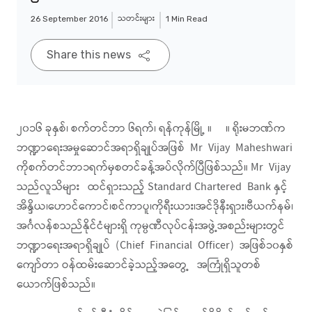
သတင်းများ
26 September 2016
1 Min Read
Share this news
၂၀၁၆ ခုနှစ်၊ စက်တင်ဘာ ၆ရက်၊ ရန်ကုန်မြို့ ။ ။ ရိုးမဘဏ်က
ဘဏ္ဍာရေးအမှုဆောင်အရာရှိချုပ်အဖြစ် Mr Vijay Maheshwari
ကိုစက်တင်ဘာ၁ရက်မှစတင်ခန့်အပ်လိုက်ပြီဖြစ်သည်။ Mr Vijay
သည်လူသိများ ထင်ရှားသည့် Standard Chartered Bank နှင့်
အိန္ဒိယ၊ဟောင်ကောင်၊စင်ကာပူ၊ကိုရီးယား၊အင်ဒိုနီးရှား၊ဗီယက်နမ်၊
အင်္ဂလန်စသည်နိုင်ငံများရှိ ကုမ္ပဏီလုပ်ငန်းအဖွဲ့အစည်းများတွင်
ဘဏ္ဍာရေးအရာရှိချုပ် (Chief Financial Officer) အဖြစ်၁၀နှစ်
ကျော်တာ ဝန်ထမ်းဆောင်ခဲ့သည့်အတွေ့ အကြုံရှိသူတစ်
ယောက်ဖြစ်သည်။