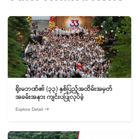
ရိုးမဘဏ်၏ (၃၃) နှစ်ပြည့်အထိမ်းအမှတ်
အခမ်းအနား ကျင်းပပြုလုပ်ခဲ့
Explore Detail