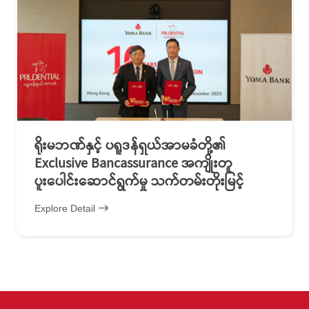
ရိုးမဘဏ်နှင့် ပရူဒန်ရှယ်အာမခံတို့၏
Exclusive Bancassurance အကျိုးတူ
ပူးပေါင်းဆောင်ရွက်မှု သက်တမ်းတိုးမြင့်
Explore Detail