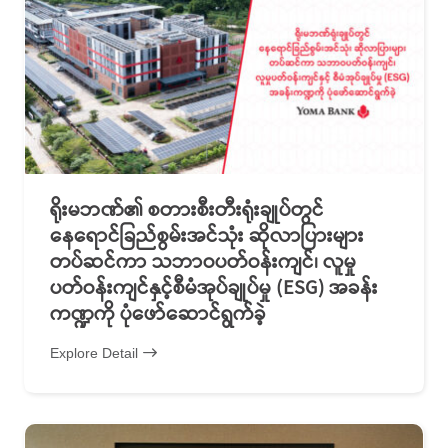
ရိုးမဘဏ်၏ စတားစီးတီးရုံးချုပ်တွင်
နေရောင်ခြည်စွမ်းအင်သုံး ဆိုလာပြားများ
တပ်ဆင်ကာ သဘာဝပတ်ဝန်းကျင်၊ လူမှု
ပတ်ဝန်းကျင်နှင့်စီမံအုပ်ချုပ်မှု (ESG) အခန်း
ကဏ္ဍကို ပုံဖော်ဆောင်ရွက်ခဲ့
Explore Detail