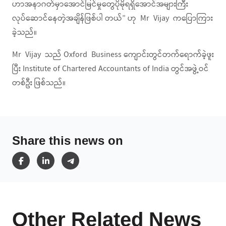
ဟာအနာဂတ်မှာအောင်မြင်မှုတွေပိုမိုရရှိအောင်အများကြီး
လုပ်ဆောင်နေတဲ့အချိန်ဖြစ်ပါ တယ်” ဟု Mr Vijay ကပြောကြား
ခဲ့သည်။
Mr Vijay သည် Oxford Business ကျောင်းတွင်တက်ရောက်ခဲ့ဖူး
ပြီး Institute of Chartered Accountants of India တွင်အဖွဲ့ဝင်
တစ်ဦး ဖြစ်သည်။
Share this news on
Other Related News