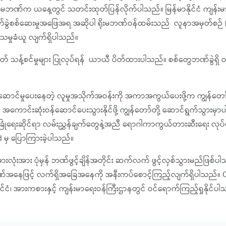
ရိုးမဘဏ်က ယနေ့တွင် သတင်းထုတ်ပြန်လိုက်ပါသည်။ မြန်မာနိုင်ငံ ကျန်း
ခွဲစစ်ဆေးမှုအဖြေအရ အဆိုပါ ရိုးမဘဏ်ဝန်ထမ်းသည် လူနာအမှတ်စဉ် (၄၁
သမှုခံယူ လျက်ရှိပါသည်။
သတ် သန့်စင်မှုများ ပြုလုပ်ရန် ယာယီ ပိတ်ထားပါသည်။ စစ်တွေဘဏ်ခွဲ
ဝန်ဆောင်မှုပေးနေတဲ့ လူမှုအသိုက်အဝန်းကို အကာအကွယ်ပေးဖို့က ကျွန်တော
ကောင်းဆုံးဝန်ဆောင်ပေးသွားနိုင်ဖို့ ကျွန်တော်တို့ ဆောင်ရွက်သွားမှာပါ
လုံခြုံရေးဆိုင်ရာ လမ်းညွှန်ချက်တွေနဲ့အညီ ရောဂါကာကွယ်တားဆီးရေး လုပ
 မှ ပြောကြားခဲ့ပါသည်။
ုံးအား ပုံမှန် ဘဏ်ဖွင့်ချိန်အတိုင်း ဆက်လက် ဖွင့်လှစ်သွားမည်ဖြစ်ပါသည
ဘဏ်အနေဖြင့် လက်ရှိအခြေအနေကို အနီးကပ်စောင့်ကြည့်လျက်ရှိပါသည်။ CO
ုင်ငံ၊ အားကစားနှင့် ကျန်းမာရေးဝန်ကြီးဌာနတွင် ဝင်ရောက်ကြည့်ရှုနိုင်ပ