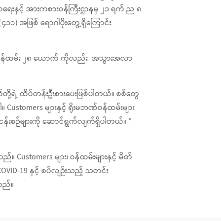
မာရေးနှင့် အားကစားဝန်ကြီးဌာနမှ ၂၁ ရက် ည ၈
၁) အဖြစ် ရောဂါပိုးတွေ့ရှိကြောင်း
ရှိ ဝန်ထမ်း ၂၈ ယောက် ကိုလည်း အသွားအလာ
်တို့ရဲ့ ထိပ်တန်းဦးစားပေးဖြစ်ပါတယ်။ စစ်တွေ
။ Customers များနှင့် ရိုးမဘဏ်ဝန်ထမ်းများ
်ငန်းစဉ်များကို ဆောင်ရွက်လျက်ရှိပါတယ်။ ”
်။ Customers များ၊ ဝန်ထမ်းများနှင့် မိတ်
VID-19 နှင့် စပ်လျဉ်းသည့် သတင်း
ါသည်။