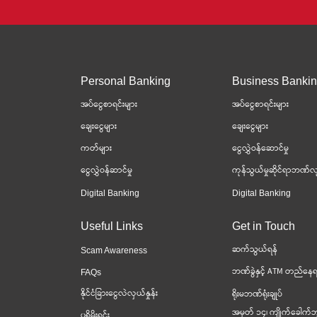
Personal Banking
Business Banki
အပ်ငွေစာရင်းများ
အပ်ငွေစာရင်းများ
ချေးငွေများ
ချေးငွေများ
ကတ်များ
ငွေလွှဲဝန်ဆောင်မှု
ငွေလွှဲဝန်ဆာင်မှု
ကုန်သွယ်မှုဆိုင်ရာဘဏ်လု
Digital Banking
Digital Banking
Useful Links
Get in Touch
ဆက်သွယ်ရန်
Scam Awareness
ဘဏ်ခွဲနှင့် ATM တည်နေရ
FAQs
နိုင်ငံခြားငွေလဲလှယ်နှုန်း
ရိုးမဘဏ်ရုံးချုပ်
အမှတ် ၁၄၊ ကျိုက်ခေါက်ဘ
ပရိုမိုးရှင်း