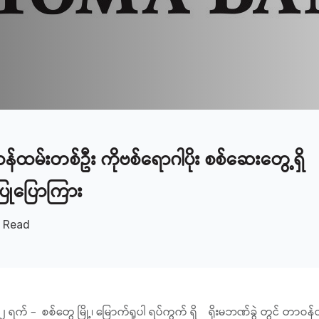
ဝန်ထမ်းတစ်ဦး ကိုဗစ်ရောဂါပိုး စစ်ဆေးတွေ့ရှိ
ြုပြောကြား
n Read
 ၂၂ ရက် – စစ်တွေ မြို့၊ မြောက်ရူပါ ရပ်ကွက် ရှိ ရိုးမဘဏ်ခွဲ တွင် တ