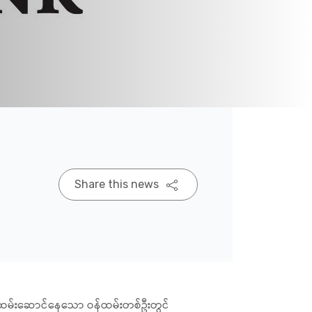
Share this news
ာဝန်ထမ်းဆောင်နေသော ဝန်ထမ်းတစ်ဦးတွင်