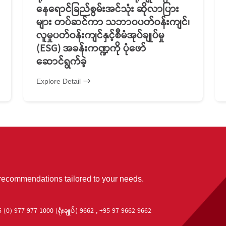
နေရောင်ခြည်စွမ်းအင်သုံး ဆိုလာပြား
များ တပ်ဆင်ကာ သဘာဝပတ်ဝန်းကျင်၊
လူမှုပတ်ဝန်းကျင်နှင့်စီမံအုပ်ချုပ်မှု
(ESG) အခန်းကဏ္ဍကို ပုံဖော်
ဆောင်ရွက်ခဲ့
Explore Detail
 recommendations tailored to your needs.
 (0) 977 977 1000 (ရုံးချုပ်) 9662 , +95 97 9662 9662