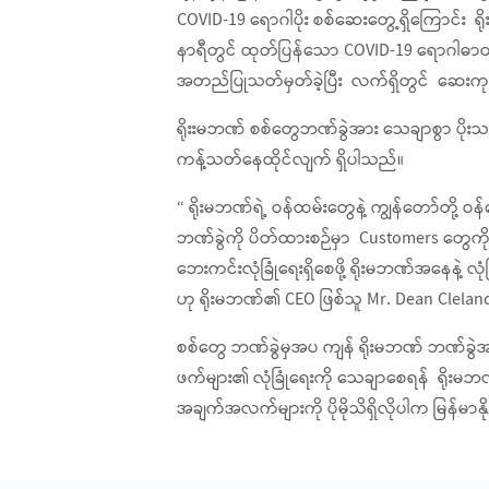
COVID-19 ရောဂါပိုး စစ်ဆေးတွေ့ရှိကြောင်း 
နာရီတွင် ထုတ်ပြန်သော COVID-19 ရောဂါဓာတ်
အတည်ပြုသတ်မှတ်ခဲ့ပြီး လက်ရှိတွင် ဆေးကု
ရိုးးမဘဏ် စစ်တွေဘဏ်ခွဲအား သေချာစွာ ပိုး
ကန့်သတ်နေထိုင်လျက် ရှိပါသည်။
“ ရိုးမဘဏ်ရဲ့ ဝန်ထမ်းတွေနဲ့ ကျွန်တော်တို့ 
ဘဏ်ခွဲကို ပိတ်ထားစဉ်မှာ Customers တွေကို အ
ဘေးကင်းလုံခြုံရေးရှိစေဖို့ ရိုးမဘဏ်အနေနဲ့ 
ဟု ရိုးမဘဏ်၏ CEO ဖြစ်သူ Mr. Dean Cleland
စစ်တွေ ဘဏ်ခွဲမှအပ ကျန် ရိုးမဘဏ် ဘဏ်ခွဲအားလ
ဖက်များ၏ လုံခြုံရေးကို သေချာစေရန် ရိုးမ
အချက်အလက်များကို ပိုမိုသိရှိလိုပါက မြန်မာနိ