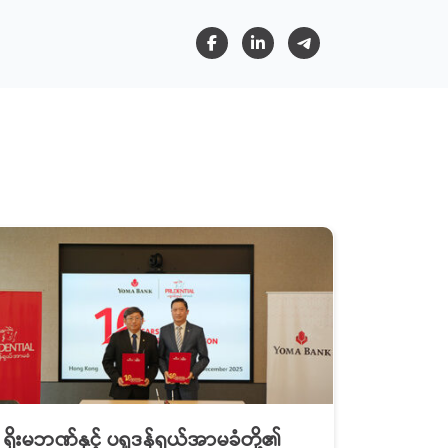
ရိုးမဘဏ်နှင့် ပရူဒန်ရှယ်အာမခံတို့၏