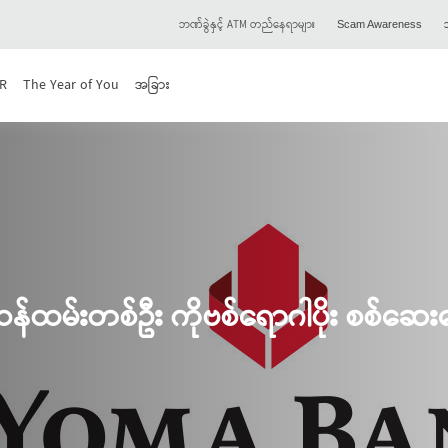
ဘဏ်ခွဲနှင့် ATM တည်နေရာများ
သ
Scam Awareness
R
The Year of You
အခြား
ဝန်ထမ်းတစ်ဦး ကိုဗစ်ရောဂါပိုး စစ်ဆေးတ