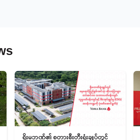
ws
ရိုးမဘဏ်၏ စတားစီးတီးရုံးချုပ်တွင်