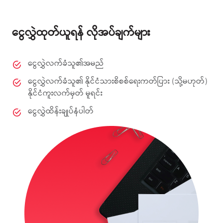
ငွေလွှဲထုတ်ယူရန် လိုအပ်ချက်များ
ငွေလွှဲလက်ခံသူ၏အမည်
ငွေလွှဲလက်ခံသူ၏ နိုင်ငံသားစိစစ်ရေးကတ်ပြား (သို့မဟုတ်)
နိုင်ငံကူးလက်မှတ် မူရင်း
ငွေလွှဲထိန်းချုပ်နံပါတ်