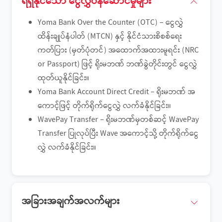
ရရှိနိုင်‌သော ငွေလွှဲဝန်ဆောင်မှုများ
Yoma Bank Over the Counter (OTC) – ငွေလွှဲ
ထိန်းချုပ်နံပါတ် (MTCN) နှင့် နိုင်ငံသားစိစစ်ရေး
ကတ်ပြား (မှတ်ပုံတင်) အထောက်အထားမူရင်း (NRC
or Passport) ဖြင့် ရိုးမဘဏ် ဘဏ်ခွဲတိုင်းတွင် ငွေလွှဲ
ထုတ်ယူနိုင်ခြင်း။
Yoma Bank Account Direct Credit – ရိုးမဘဏ် အ
ကောင့်ဖြင့် တိုက်ရိုက်ငွေလွှဲ လက်ခံနိုင်ခြင်း။
WavePay Transfer – ရိုးမဘဏ်မှတစ်ဆင့် WavePay
Transfer ပြုလုပ်ပြီး Wave အကောင့်သို့ တိုက်ရိုက်ငွေ
လွှဲ လက်ခံနိုင်ခြင်း။
အခြားအချက်အလက်များ