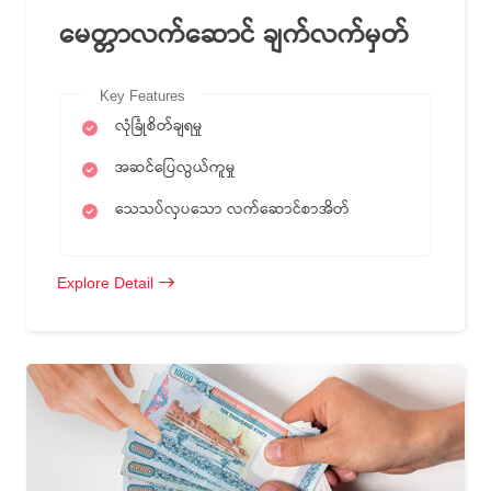
မေတ္တာလက်ဆောင် ချက်လက်မှတ်
Key Features
လုံခြုံစိတ်ချရမှု
အဆင်ပြေလွယ်ကူမှု
သေသပ်လှပသော လက်ဆောင်စာအိတ်
Explore Detail