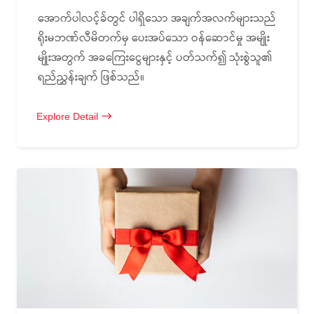
အောက်ပါလင့်ခ်တွင် ပါရှိသော အချက်အလက်များသည်
ရိုးမဘဏ်လီမိတက်မှ ပေးအပ်သော ဝန်ဆောင်မှု အမျိုး
မျိုးအတွက် အခကြေးငွေများနှင့် ပတ်သက်၍ သုံးစွဲသူ၏
ရည်ညွှန်းချက် ဖြစ်သည်။
Explore Detail