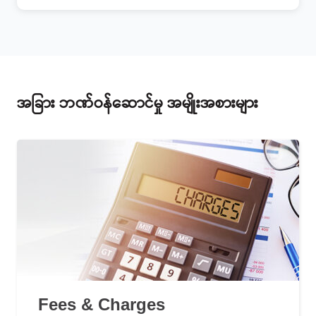
အခြား ဘဏ်ဝန်ဆောင်မှု အမျိုးအစားများ
Fees & Charges