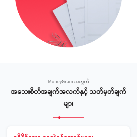
MoneyGram အတွက်
အသေးစိတ်အချက်အလက်နှင့် သတ်မှတ်ချက်
များ