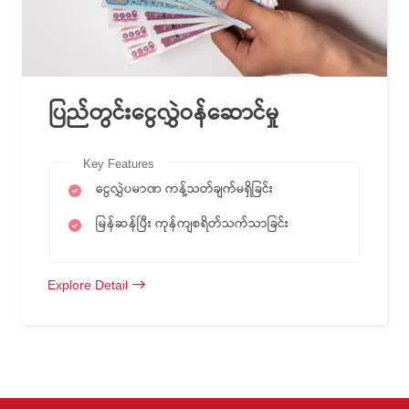
ပြည်တွင်းငွေလွှဲဝန်ဆောင်မှု
Key Features
ငွေလွှဲပမာဏ ကန့်သတ်ချက်မရှိခြင်း
မြန်ဆန်ပြီး ကုန်ကျစရိတ်သက်သာခြင်း
Explore Detail