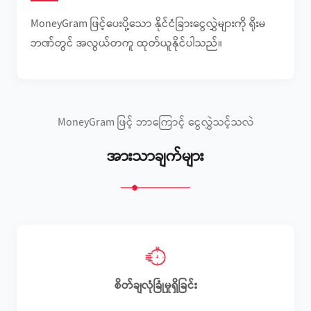
MoneyGram ဖြင့်ပေးပို့သော နိုင်ငံခြားငွေလွှဲများကို ရိုးမ
ဘဏ်တွင် အလွယ်တကူ ထုတ်ယူနိုင်ပါသည်။
MoneyGram ဖြင့် ဘာကြောင့် ငွေလွှဲသင့်သလဲ
အားသာချက်များ
စိတ်ချလုံခြုံမှုရှိခြင်း