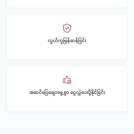
လွယ်ကူမြန်ဆန်ခြင်း
အဆင်ပြေချောမွေ့‌စွာ ငွေလွှဲပေးပို့နိုင်ခြင်း